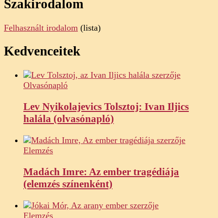
Szakirodalom
Felhasznált irodalom
(lista)
Kedvenceitek
Olvasónapló
Lev Nyikolajevics Tolsztoj: Ivan Iljics
halála (olvasónapló)
Elemzés
Madách Imre: Az ember tragédiája
(elemzés színenként)
Elemzés