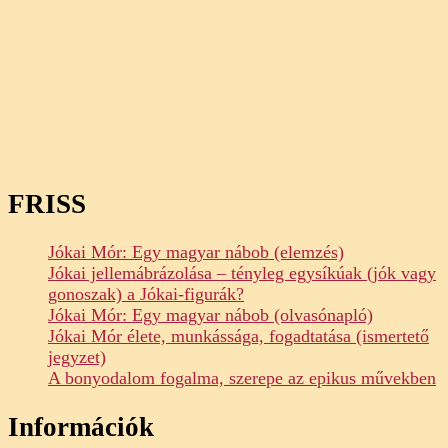
FRISS
Jókai Mór: Egy magyar nábob (elemzés)
Jókai jellemábrázolása – tényleg egysíkúak (jók vagy
gonoszak) a Jókai-figurák?
Jókai Mór: Egy magyar nábob (olvasónapló)
Jókai Mór élete, munkássága, fogadtatása (ismertető
jegyzet)
A bonyodalom fogalma, szerepe az epikus művekben
Információk