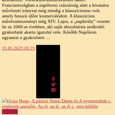
Franciaországban a napóleoni császárság alatt a hivatalos
művészeti irányzat még mindig a klasszicizmus volt,
amely hosszú időre konzerválódott. A klasszicista
művészeteszményt még XIV. Lajos, a „napkirály” vezette
be az 1660-as években, aki saját abszolutista uralkodói
gyakorlatát akarta igazolni vele. Később Napóleon
ugyanezt a gyakorlatot …
25.05.26
23.02.23
Megosztás
Elemzés