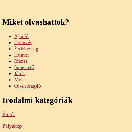
Miket olvashattok?
Ajánló
Elemzés
Érdekesség
Humor
Idézet
Ismertető
Játék
Mese
Olvasónapló
Irodalmi kategóriák
Életút
Pályakép