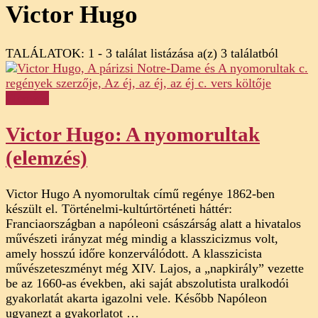
Victor Hugo
TALÁLATOK: 1 - 3 találat listázása a(z) 3 találatból
Elemzés
Victor Hugo: A nyomorultak
(elemzés)
Victor Hugo A nyomorultak című regénye 1862-ben
készült el. Történelmi-kultúrtörténeti háttér:
Franciaországban a napóleoni császárság alatt a hivatalos
művészeti irányzat még mindig a klasszicizmus volt,
amely hosszú időre konzerválódott. A klasszicista
művészeteszményt még XIV. Lajos, a „napkirály” vezette
be az 1660-as években, aki saját abszolutista uralkodói
gyakorlatát akarta igazolni vele. Később Napóleon
ugyanezt a gyakorlatot …