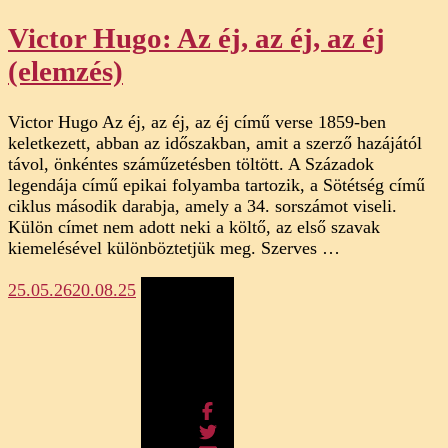
Victor Hugo: Az éj, az éj, az éj
(elemzés)
Victor Hugo Az éj, az éj, az éj című verse 1859-ben
keletkezett, abban az időszakban, amit a szerző hazájától
távol, önkéntes száműzetésben töltött. A Századok
legendája című epikai folyamba tartozik, a Sötétség című
ciklus második darabja, amely a 34. sorszámot viseli.
Külön címet nem adott neki a költő, az első szavak
kiemelésével különböztetjük meg. Szerves …
25.05.26
20.08.25
Megosztás