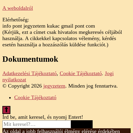
A weboldalról
Elérhetőség:
info pont jegyzetem kukac gmail pont com
(Kérjük, ezt a címet csak hivatalos megkeresés céljából
használja. A cikkekkel kapcsolatos vélemény, kérdés
esetén használja a hozzászólás küldése funkciót.)
Dokumentumok
Adatkezelési Tájékoztató
,
Cookie Tájékoztató
.
Jogi
nyilatkozat
© Copyright 2026
jegyzetem
. Minden jog fenntartva.
Cookie Tájékoztató
Looking
Írd be, amit keresel, és nyomj Entert!
for
Something?
Az oldal a jobb felhasználói élmény elérése érdekében