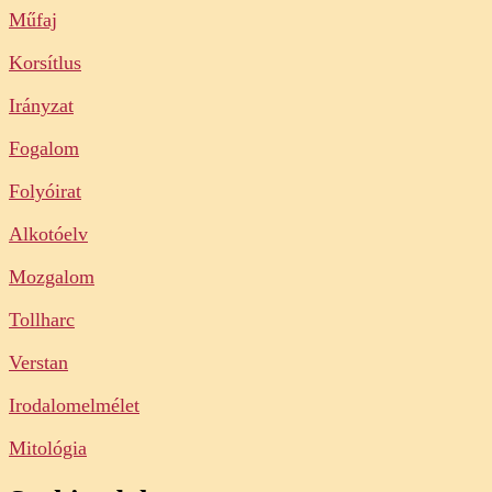
Műfaj
Korsítlus
Irányzat
Fogalom
Folyóirat
Alkotóelv
Mozgalom
Tollharc
Verstan
Irodalomelmélet
Mitológia