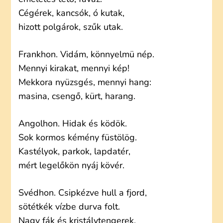
Cégérek, kancsók, ó kutak,
hizott polgárok, szűk utak.
Frankhon. Vidám, könnyelmü nép.
Mennyi kirakat, mennyi kép!
Mekkora nyüzsgés, mennyi hang:
masina, csengő, kürt, harang.
Angolhon. Hidak és ködök.
Sok kormos kémény füstölög.
Kastélyok, parkok, lapdatér,
mért legelőkön nyáj kövér.
Svédhon. Csipkézve hull a fjord,
sötétkék vízbe durva folt.
Nagy fák és kristálytengerek,