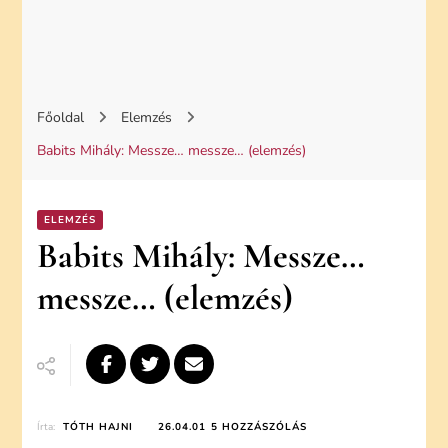
Főoldal
Elemzés
Babits Mihály: Messze… messze… (elemzés)
ELEMZÉS
Babits Mihály: Messze…
messze… (elemzés)
BABITS
Írta:
TÓTH HAJNI
26.04.01
5 HOZZÁSZÓLÁS
MIHÁLY: