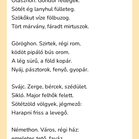
Olaszhon. Göndör fellegek.
Sötét ég lanyhul fülleteg.
Szökőkut víze fölbuzog.
Tört márvány, fáradt mirtuszok.
Göröghon. Szirtek, régi rom,
ködöt pipáló bús orom.
A lég sürű, a föld kopár.
Nyáj, pásztorok, fenyő, gyopár.
Svájc. Zerge, bércek, szédület.
Sikló. Major felhők felett.
Sötétzöld völgyek, jégmező:
Harapni friss a levegő.
Némethon. Város, régi ház:
emeletes tető, faváz.