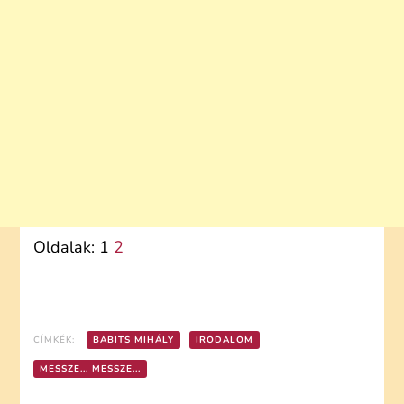
Oldalak:
1
2
CÍMKÉK:
BABITS MIHÁLY
IRODALOM
MESSZE... MESSZE...