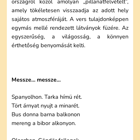
országról közöl amolyan „pillanatfelvételt”,
amely tökéletesen visszaadja az adott hely
sajátos atmoszféráját. A vers tulajdonképpen
egymás mellé rendezett látványok füzére. Az
egyszerűség, a világosság, a könnyen
érthetőség benyomását kelti.
Messze… messze…
Spanyolhon. Tarka hímü rét.
Tört árnyat nyujt a minarét.
Bus donna barna balkonon
mereng a bibor alkonyon.