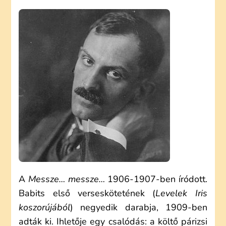
MESSZE…
MESSZE…
(ELEMZÉS)
CÍMŰ
BEJEGYZÉSHEZ
A
Messze… messze…
1906-1907-ben íródott.
Babits első verseskötetének (
Levelek Iris
koszorújából
) negyedik darabja, 1909-ben
adták ki. Ihletője egy csalódás: a költő párizsi