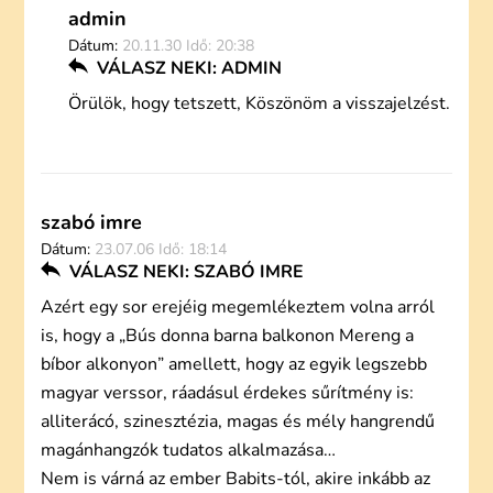
admin
Dátum:
20.11.30 Idő: 20:38
VÁLASZ NEKI: ADMIN
Örülök, hogy tetszett, Köszönöm a visszajelzést.
szabó imre
Dátum:
23.07.06 Idő: 18:14
VÁLASZ NEKI: SZABÓ IMRE
Azért egy sor erejéig megemlékeztem volna arról
is, hogy a „Bús donna barna balkonon Mereng a
bíbor alkonyon” amellett, hogy az egyik legszebb
magyar verssor, ráadásul érdekes sűrítmény is:
alliterácó, szinesztézia, magas és mély hangrendű
magánhangzók tudatos alkalmazása…
Nem is várná az ember Babits-tól, akire inkább az