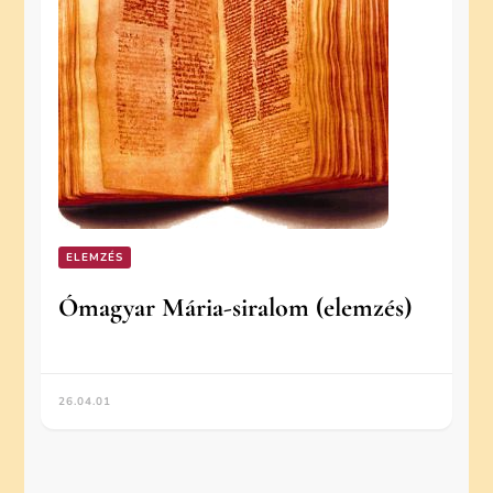
ELEMZÉS
Ómagyar Mária-siralom (elemzés)
26.04.01