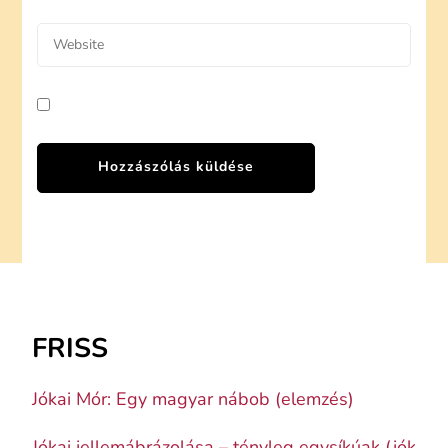
FRISS
Jókai Mór: Egy magyar nábob (elemzés)
Jókai jellemábrázolása – tényleg egysíkúak (jók