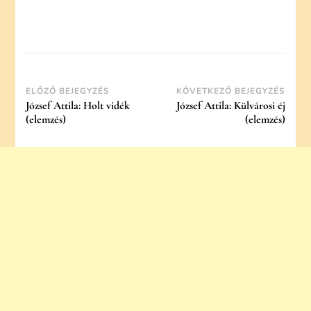
Post
ELŐZŐ BEJEGYZÉS
KÖVETKEZŐ BEJEGYZÉS
József Attila: Holt vidék
József Attila: Külvárosi éj
Navigation
(elemzés)
(elemzés)