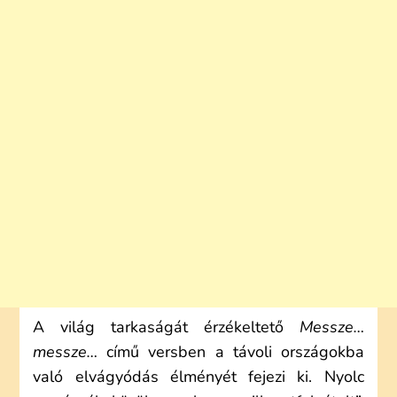
A világ tarkaságát érzékeltető
Messze…
messze…
című versben a távoli országokba
való elvágyódás élményét fejezi ki. Nyolc