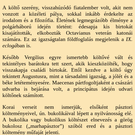
A költő szerény, visszahúzódó fiatalember volt, akit nem
vonzott a közéleti pálya, sokkal inkább érdekelte az
irodalom és a filozófia. Életének legmegrázóbb élménye a
polgárháború idején történt: édesapja kis birtokát
kisajátították, elkobozták Octavianus veterán katonái
számára. Ez az igazságtalan földfoglalás megjelenik a
IX.
eclogá
ban is.
Később Vergilius egyre ismertebb költővé vált és
tekintélyes barátokra tett szert, akik kieszközölték, hogy
visszakapja családi birtokát. Ettől kezdve a költő úgy
tekintett Augustusra, mint a társadalmi igazság, a jólét és a
béke letéteményesére. Maecenas pártfogoltjaként a császári
udvarba is bejárása volt, a principátus idején udvari
költőnek számított.
Korai verseit nem ismerjük, elsőként pásztori
költeményeivel, ún. bukolikáival lépett a nyilvánosság elé.
A bukolika vagy bukolikus költészet elnevezés a görög
bukolosz („marhapásztor”) szóból ered és a pásztori
költemény műfaját jelenti.