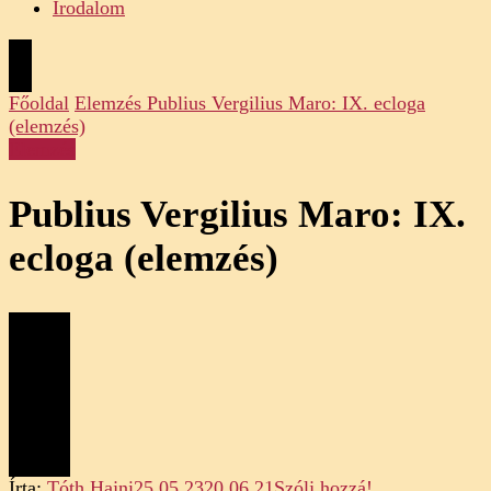
Irodalom
Főoldal
Elemzés
Publius Vergilius Maro: IX. ecloga
(elemzés)
Elemzés
Publius Vergilius Maro: IX.
ecloga (elemzés)
on
Írta:
Tóth Hajni
25.05.23
20.06.21
Szólj hozzá!