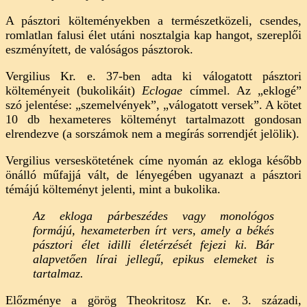
A pásztori költeményekben a természetközeli, csendes,
romlatlan falusi élet utáni nosztalgia kap hangot, szereplői
eszményített, de valóságos pásztorok.
Vergilius Kr. e. 37-ben adta ki válogatott pásztori
költeményeit (bukolikáit)
Eclogae
címmel. Az „eklogé”
szó jelentése: „szemelvények”, „válogatott versek”. A kötet
10 db hexameteres költeményt tartalmazott gondosan
elrendezve (a sorszámok nem a megírás sorrendjét jelölik).
Vergilius verseskötetének címe nyomán az ekloga később
önálló műfajjá vált, de lényegében ugyanazt a pásztori
témájú költeményt jelenti, mint a bukolika.
Az ekloga párbeszédes vagy monológos
formájú, hexameterben írt vers, amely a békés
pásztori élet idilli életérzését fejezi ki. Bár
alapvetően lírai jellegű, epikus elemeket is
tartalmaz.
Előzménye a görög Theokritosz Kr. e. 3. századi,