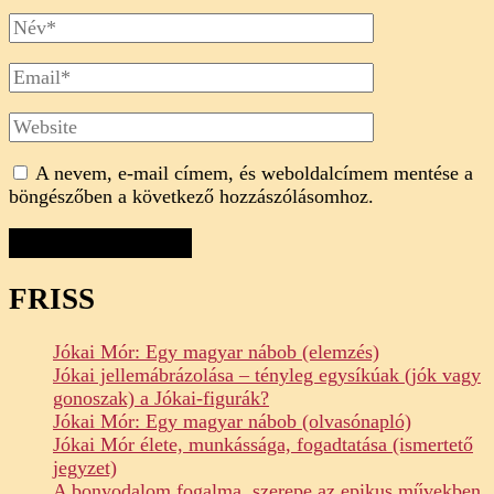
Full
Name
Email
Website
A nevem, e-mail címem, és weboldalcímem mentése a
böngészőben a következő hozzászólásomhoz.
FRISS
Jókai Mór: Egy magyar nábob (elemzés)
Jókai jellemábrázolása – tényleg egysíkúak (jók vagy
gonoszak) a Jókai-figurák?
Jókai Mór: Egy magyar nábob (olvasónapló)
Jókai Mór élete, munkássága, fogadtatása (ismertető
jegyzet)
A bonyodalom fogalma, szerepe az epikus művekben