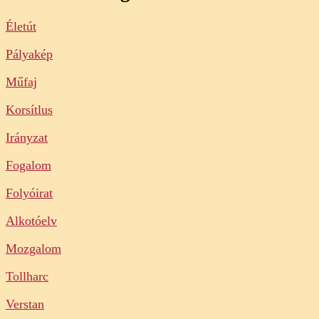
Életút
Pályakép
Műfaj
Korsítlus
Irányzat
Fogalom
Folyóirat
Alkotóelv
Mozgalom
Tollharc
Verstan