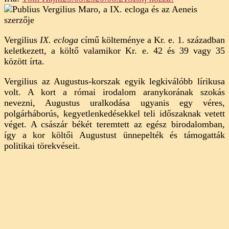
Publius
Vergilius
Maro:
Vergilius
IX. ecloga
című költeménye a Kr. e. 1. században
IX.
keletkezett, a költő valamikor Kr. e. 42 és 39 vagy 35
ecloga
között írta.
(elemzés)
Vergilius az Augustus-korszak egyik legkiválóbb lírikusa
volt. A kort a római irodalom aranykorának szokás
nevezni, Augustus uralkodása ugyanis egy véres,
polgárháborús, kegyetlenkedésekkel teli időszaknak vetett
véget. A császár békét teremtett az egész birodalomban,
így a kor költői Augustust ünnepelték és támogatták
politikai törekvéseit.