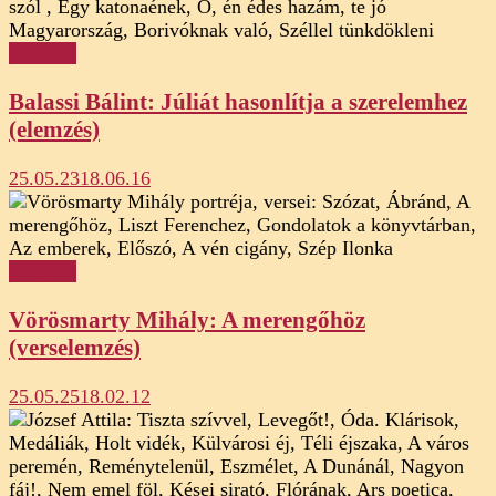
Elemzés
Balassi Bálint: Júliát hasonlítja a szerelemhez
(elemzés)
25.05.23
18.06.16
Elemzés
Vörösmarty Mihály: A merengőhöz
(verselemzés)
25.05.25
18.02.12