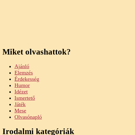
Miket olvashattok?
Ajánló
Elemzés
Érdekesség
Humor
Idézet
Ismertető
Játék
Mese
Olvasónapló
Irodalmi kategóriák