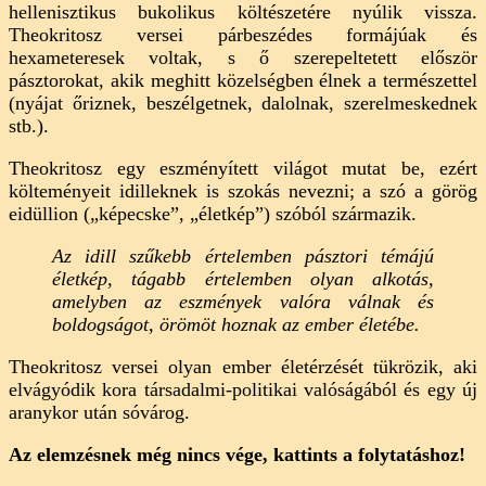
hellenisztikus bukolikus költészetére nyúlik vissza.
Theokritosz versei párbeszédes formájúak és
hexameteresek voltak, s ő szerepeltetett először
pásztorokat, akik meghitt közelségben élnek a természettel
(nyájat őriznek, beszélgetnek, dalolnak, szerelmeskednek
stb.).
Theokritosz egy eszményített világot mutat be, ezért
költeményeit idilleknek is szokás nevezni; a szó a görög
eidüllion („képecske”, „életkép”) szóból származik.
Az idill szűkebb értelemben pásztori témájú
életkép, tágabb értelemben olyan alkotás,
amelyben az eszmények valóra válnak és
boldogságot, örömöt hoznak az ember életébe.
Theokritosz versei olyan ember életérzését tükrözik, aki
elvágyódik kora társadalmi-politikai valóságából és egy új
aranykor után sóvárog.
Az elemzésnek még nincs vége, kattints a folytatáshoz!