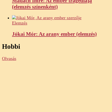
Madách Imre: Az ember tragédiája
(elemzés színenként)
Elemzés
Jókai Mór: Az arany ember (elemzés)
Hobbi
Olvasás