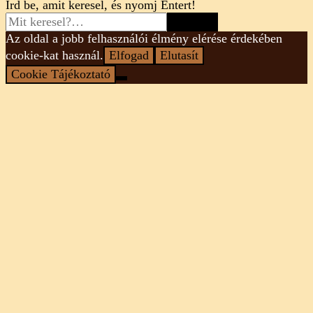
Looking
Írd be, amit keresel, és nyomj Entert!
for
Something?
Az oldal a jobb felhasználói élmény elérése érdekében
cookie-kat használ.
Elfogad
Elutasít
Cookie Tájékoztató