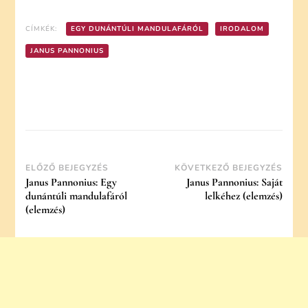
CÍMKÉK:
EGY DUNÁNTÚLI MANDULAFÁRÓL
IRODALOM
JANUS PANNONIUS
Post
ELŐZŐ BEJEGYZÉS
KÖVETKEZŐ BEJEGYZÉS
Janus Pannonius: Egy
Janus Pannonius: Saját
Navigation
dunántúli mandulafáról
lelkéhez (elemzés)
(elemzés)