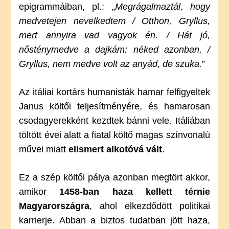
epigrammáiban, pl.: „
Megrágalmaztál, hogy
medvetejen nevelkedtem / Otthon, Gryllus,
mert annyira vad vagyok én. / Hát jó,
nősténymedve a dajkám: néked azonban, /
Gryllus, nem medve volt az anyád, de szuka.
”
Az itáliai kortárs humanisták hamar felfigyeltek
Janus költői teljesítményére, és hamarosan
csodagyerekként kezdtek bánni vele. Itáliában
töltött évei alatt a fiatal költő magas színvonalú
művei miatt
elismert alkotóvá vált
.
Ez a szép költői pálya azonban megtört akkor,
amikor
1458-ban haza kellett térnie
Magyarországra
, ahol elkezdődött politikai
karrierje. Abban a biztos tudatban jött haza,