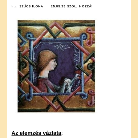
ON
Írta:
SZŰCS ILONA
25.05.25
SZÓLJ HOZZÁ!
JANUS
PANNONIUS:
EGY
DUNÁNTÚLI
MANDULAFÁRÓL
(ELEMZÉS)
Az elemzés vázlata
: