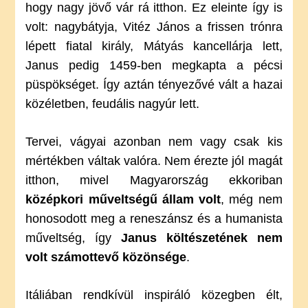
hogy nagy jövő vár rá itthon. Ez eleinte így is
volt: nagybátyja, Vitéz János a frissen trónra
lépett fiatal király, Mátyás kancellárja lett,
Janus pedig 1459-ben megkapta a pécsi
püspökséget. Így aztán tényezővé vált a hazai
közéletben, feudális nagyúr lett.
Tervei, vágyai azonban nem vagy csak kis
mértékben váltak valóra. Nem érezte jól magát
itthon, mivel Magyarország ekkoriban
középkori műveltségű állam volt
, még nem
honosodott meg a reneszánsz és a humanista
műveltség, így
Janus költészetének nem
volt számottevő közönsége
.
Itáliában rendkívül inspiráló közegben élt,