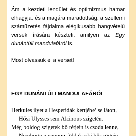
Ám a kezdeti lendület és optimizmus hamar
elhagyja, és a magára maradottság, a szellemi
száműzetés fájdalma elégikusabb hangvételű
versek írására készteti, amilyen az
Egy
dunántúli mandulafáról
is.
Most olvassuk el a verset!
EGY DUNÁNTÚLI MANDULAFÁRÓL
Herkules ilyet a Hesperidák kertjébe’ se látott,
Hősi Ulysses sem Alcinous szigetén.
Még boldog szigetek bő rétjein is csoda lenne,
Nemhogy a pannon-föld északi hűs rögein.