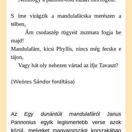
S íme virágzik a mandulafácska merészen a
télben,
Ám csodaszép rügyeit zuzmara fogja be
majd!
Mandulafám, kicsi Phyllis, nincs még fecske e
tájon,
Vagy hát oly nehezen vártad az ifju Tavaszt?
(Weöres Sándor fordítása)
Az
Egy dunántúli mandulafáról
Janus
Pannonius egyik legismertebb verse azok
közül, melyeket magyarországi korszakában