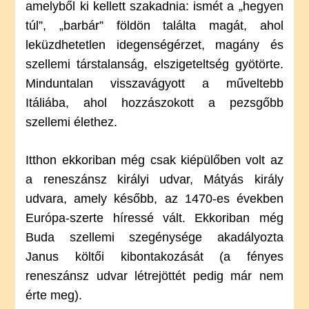
amelyből ki kellett szakadnia: ismét a „hegyen
túl”, „barbár” földön találta magát, ahol
leküzdhetetlen idegenségérzet, magány és
szellemi társtalanság, elszigeteltség gyötörte.
Minduntalan visszavágyott a műveltebb
Itáliába, ahol hozzászokott a pezsgőbb
szellemi élethez.
Itthon ekkoriban még csak kiépülőben volt az
a reneszánsz királyi udvar, Mátyás király
udvara, amely később, az 1470-es években
Európa-szerte híressé vált. Ekkoriban még
Buda szellemi szegénysége akadályozta
Janus költői kibontakozását (a fényes
reneszánsz udvar létrejöttét pedig már nem
érte meg).