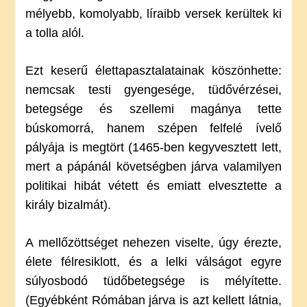
mélyebb, komolyabb, líraibb versek kerültek ki
a tolla alól.
Ezt keserű élettapasztalatainak köszönhette:
nemcsak testi gyengesége, tüdővérzései,
betegsége és szellemi magánya tette
búskomorrá, hanem szépen felfelé ívelő
pályája is megtört (1465-ben kegyvesztett lett,
mert a pápánál követségben járva valamilyen
politikai hibát vétett és emiatt elvesztette a
király bizalmát).
A mellőzöttséget nehezen viselte, úgy érezte,
élete félresiklott, és a lelki válságot egyre
súlyosbodó tüdőbetegsége is mélyítette.
(Egyébként Rómában járva is azt kellett látnia,