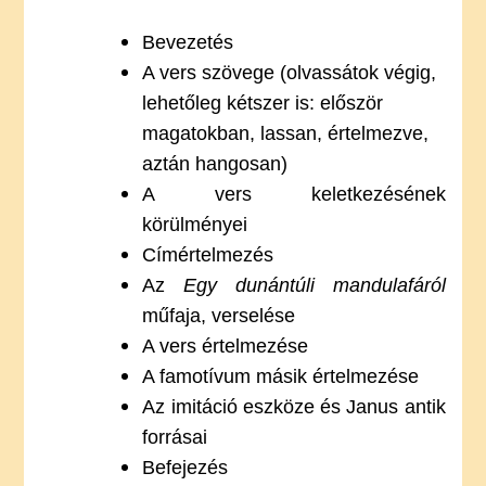
Bevezetés
A vers szövege (olvassátok végig,
lehetőleg kétszer is: először
magatokban, lassan, értelmezve,
aztán hangosan)
A vers keletkezésének
körülményei
Címértelmezés
Az
Egy dunántúli mandulafáról
műfaja, verselése
A vers értelmezése
A famotívum másik értelmezése
Az imitáció eszköze és Janus antik
forrásai
Befejezés