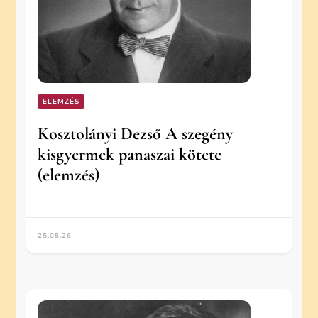
ELEMZÉS
Kosztolányi Dezső A szegény
kisgyermek panaszai kötete
(elemzés)
25.05.26