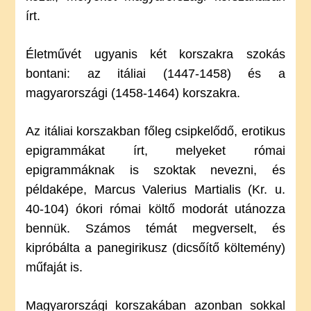
írt.
Életművét ugyanis két korszakra szokás
bontani: az itáliai (1447-1458) és a
magyarországi (1458-1464) korszakra.
Az itáliai korszakban főleg csipkelődő, erotikus
epigrammákat írt, melyeket római
epigrammáknak is szoktak nevezni, és
példaképe, Marcus Valerius Martialis (Kr. u.
40-104) ókori római költő modorát utánozza
bennük. Számos témát megverselt, és
kipróbálta a panegirikusz (dicsőítő költemény)
műfaját is.
Magyarországi korszakában azonban sokkal