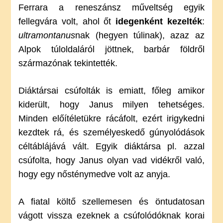
Ferrara a reneszánsz műveltség egyik
fellegvára volt, ahol őt
idegenként kezelték
:
ultramontanus
nak (hegyen túlinak), azaz az
Alpok túloldaláról jöttnek, barbár földről
származónak tekintették.
Diáktársai csúfolták is emiatt, főleg amikor
kiderült, hogy Janus milyen tehetséges.
Minden előítéletükre rácáfolt, ezért irigykedni
kezdtek rá, és személyeskedő gúnyolódások
céltáblájává vált. Egyik diáktársa pl. azzal
csúfolta, hogy Janus olyan vad vidékről való,
hogy egy nősténymedve volt az anyja.
A fiatal költő szellemesen és öntudatosan
vágott vissza ezeknek a csúfolódóknak korai