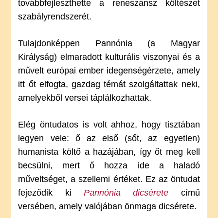
továbbfejleszthette a reneszánsz költészet
szabályrendszerét.
Tulajdonképpen Pannónia (a Magyar
Királyság) elmaradott kulturális viszonyai és a
művelt európai ember idegenségérzete, amely
itt őt elfogta, gazdag témát szolgáltattak neki,
amelyekből versei táplálkozhattak.
Elég öntudatos is volt ahhoz, hogy tisztában
legyen vele: ő az első (sőt, az egyetlen)
humanista költő a hazájában, így őt meg kell
becsülni, mert ő hozza ide a haladó
műveltséget, a szellemi értéket. Ez az öntudat
fejeződik ki
Pannónia dicsérete
című
versében, amely valójában önmaga dicsérete.