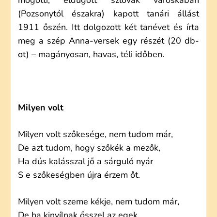
mögötti, eldugott szlovák városkában
(Pozsonytól északra) kapott tanári állást
1911 őszén. Itt dolgozott két tanévet és írta
meg a szép Anna-versek egy részét (20 db-
ot) – magányosan, havas, téli időben.
Milyen volt
Milyen volt szőkesége, nem tudom már,
De azt tudom, hogy szőkék a mezők,
Ha dús kalásszal jő a sárguló nyár
S e szőkeségben újra érzem őt.
Milyen volt szeme kékje, nem tudom már,
De ha kinyílnak ősszel az egek,