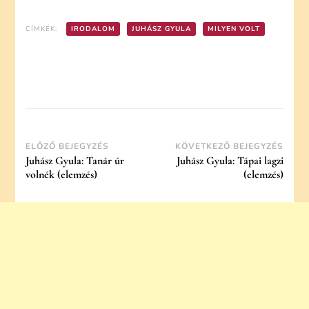
CÍMKÉK:
IRODALOM
JUHÁSZ GYULA
MILYEN VOLT
Post
ELŐZŐ BEJEGYZÉS
KÖVETKEZŐ BEJEGYZÉS
Juhász Gyula: Tanár úr
Juhász Gyula: Tápai lagzi
Navigation
volnék (elemzés)
(elemzés)