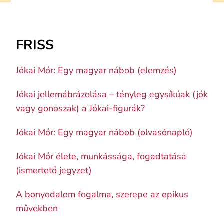
FRISS
Jókai Mór: Egy magyar nábob (elemzés)
Jókai jellemábrázolása – tényleg egysíkúak (jók
vagy gonoszak) a Jókai-figurák?
Jókai Mór: Egy magyar nábob (olvasónapló)
Jókai Mór élete, munkássága, fogadtatása
(ismertető jegyzet)
A bonyodalom fogalma, szerepe az epikus
művekben