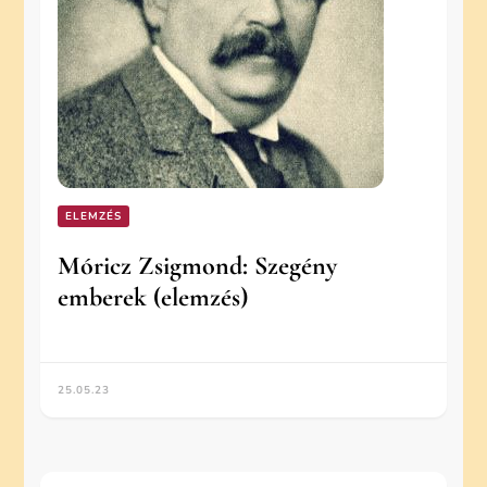
ELEMZÉS
Móricz Zsigmond: Szegény
emberek (elemzés)
25.05.23