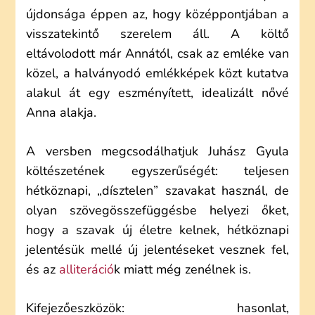
újdonsága éppen az, hogy középpontjában a
visszatekintő szerelem áll. A költő
eltávolodott már Annától, csak az emléke van
közel, a halványodó emlékképek közt kutatva
alakul át egy eszményített, idealizált nővé
Anna alakja.
A versben megcsodálhatjuk Juhász Gyula
költészetének egyszerűségét: teljesen
hétköznapi, „dísztelen” szavakat használ, de
olyan szövegösszefüggésbe helyezi őket,
hogy a szavak új életre kelnek, hétköznapi
jelentésük mellé új jelentéseket vesznek fel,
és az
alliteráció
k miatt még zenélnek is.
Kifejezőeszközök: hasonlat,