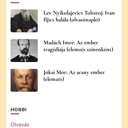
Lev Nyikolajevics Tolsztoj: Ivan
Iljics halála (olvasónapló)
Madách Imre: Az ember
tragédiája (elemzés színenként)
Jókai Mór: Az arany ember
(elemzés)
HOBBI
Olvasás