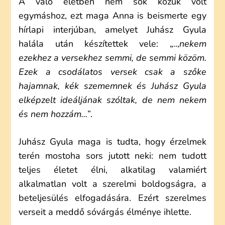
A való életben nem sok közük volt
egymáshoz, ezt maga Anna is beismerte egy
hírlapi interjúban, amelyet Juhász Gyula
halála után készítettek vele: „..,
nekem
ezekhez a versekhez semmi, de semmi közöm.
Ezek a csodálatos versek csak a szőke
hajamnak, kék szememnek és Juhász Gyula
elképzelt ideáljának szóltak, de nem nekem
és nem hozzám…
”.
Juhász Gyula maga is tudta, hogy érzelmek
terén mostoha sors jutott neki: nem tudott
teljes életet élni, alkatilag valamiért
alkalmatlan volt a szerelmi boldogságra, a
beteljesülés elfogadására. Ezért szerelmes
verseit a meddő sóvárgás élménye ihlette.