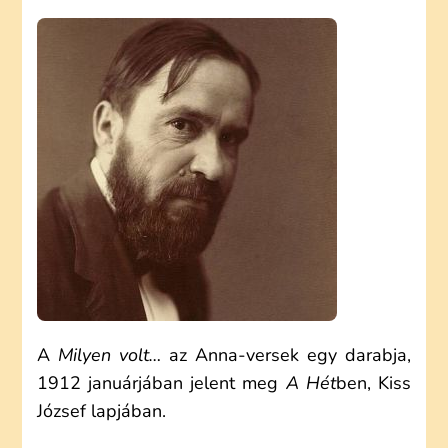
GYULA:
MILYEN
VOLT…
(ELEMZÉS)
A
Milyen volt…
az Anna-versek egy darabja,
1912 januárjában jelent meg
A Hét
ben, Kiss
József lapjában.