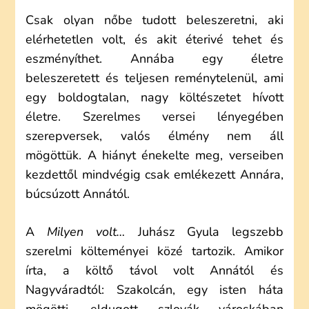
Csak olyan nőbe tudott beleszeretni, aki
elérhetetlen volt, és akit éterivé tehet és
eszményíthet. Annába egy életre
beleszeretett és teljesen reménytelenül, ami
egy boldogtalan, nagy költészetet hívott
életre. Szerelmes versei lényegében
szerepversek, valós élmény nem áll
mögöttük. A hiányt énekelte meg, verseiben
kezdettől mindvégig csak emlékezett Annára,
búcsúzott Annától.
A
Milyen volt…
Juhász Gyula legszebb
szerelmi költeményei közé tartozik. Amikor
írta, a költő távol volt Annától és
Nagyváradtól: Szakolcán, egy isten háta