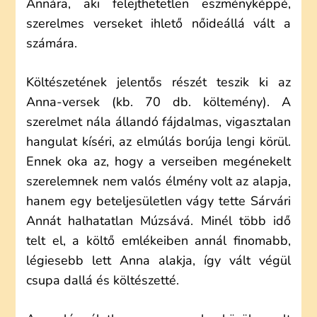
Annára, aki felejthetetlen eszményképpé,
szerelmes verseket ihlető nőideállá vált a
számára.
Költészetének jelentős részét teszik ki az
Anna-versek (kb. 70 db. költemény). A
szerelmet nála állandó fájdalmas, vigasztalan
hangulat kíséri, az elmúlás borúja lengi körül.
Ennek oka az, hogy a verseiben megénekelt
szerelemnek nem valós élmény volt az alapja,
hanem egy beteljesületlen vágy tette Sárvári
Annát halhatatlan Múzsává. Minél több idő
telt el, a költő emlékeiben annál finomabb,
légiesebb lett Anna alakja, így vált végül
csupa dallá és költészetté.