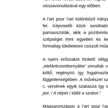
visszavonulásával egy időben.
A l’art pour l’art különböző irán
fel. Képviselői közé sorolh
parnasszisták, akik a pozitivis
szépséget mint egyetlen és leg
formailag tökéletesre csiszolt műa
A nyers erőszakot hirdető világ
„elefántcsonttornyába” vonultak 
költő, regényíró így fogalmazt
függetlenségében. A művészet s
c. versének egyik szakasza így s
por. / A népet / túléli a szobor
.”
Magyarországon a l’art pour l’ar