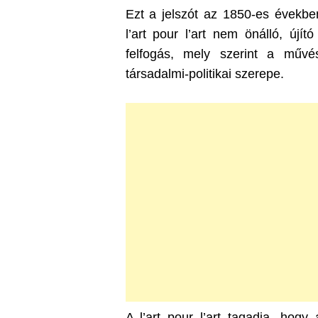
Ezt a jelszót az 1850-es évekbe
l’art pour l’art nem önálló, újí
felfogás, mely szerint a műv
társadalmi-politikai szerepe.
A l’art pour l’art tagadja, hog