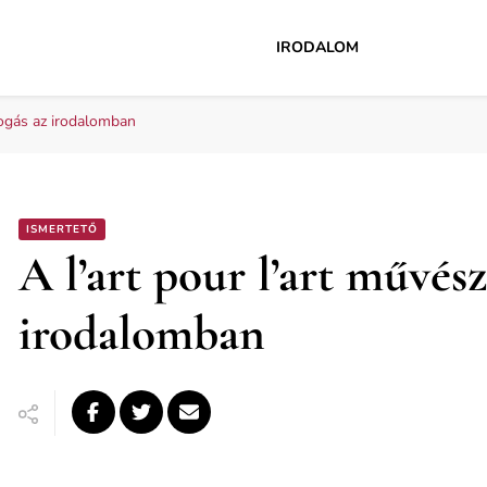
IRODALOM
lfogás az irodalomban
ISMERTETŐ
A l’art pour l’art művész
irodalomban