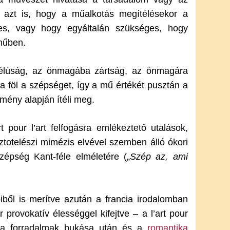
y azt is, hogy a műalkotás megítélésekor a
es, vagy hogy egyáltalán szükséges, hogy
műben.
ncélúság, az önmagába zártság, az önmagára
a föl a szépséget, így a mű értékét pusztán a
lmény alapján ítéli meg.
t pour l’art felfogásra emlékeztető utalások,
ztotelészi mimézis elvével szemben álló ókori
zépség Kant-féle elméletére („
Szép az, ami
ből is merítve azután a francia irodalomban
rovokatív élességgel kifejtve – a l’art pour
va, a forradalmak bukása után és a
romantika