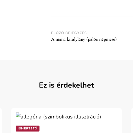
Post
ELŐZŐ BEJEGYZÉS
A néma királylány (palóc népmese)
Navigation
Ez is érdekelhet
ISMERTETŐ