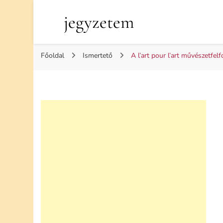
jegyzetem
Főoldal
Ismertető
A l’art pour l’art művészetfe