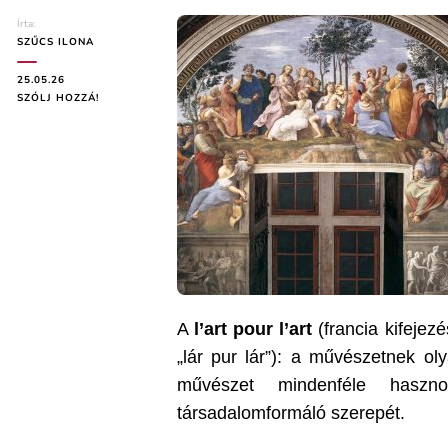
Írta:
SZŰCS ILONA
25.05.26
ON
SZÓLJ HOZZÁ!
A
L’ART
POUR
L’ART
MŰVÉSZETFELFOGÁS
AZ
IRODALOMBAN
A
l’art pour l’art
(francia kifejezé
„lár pur lár”): a művészetnek ol
művészet mindenféle haszn
társadalomformáló szerepét.