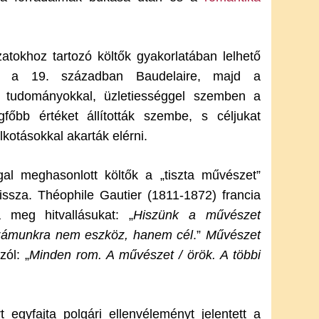
yzatokhoz tartozó költők gyakorlatában lelhető
ató a 19. században Baudelaire, majd a
ta tudományokkal, üzletiességgel szemben a
főbb értéket állították szembe, s céljukat
lkotásokkal akarták elérni.
gal meghasonlott költők a „tiszta művészet”
vissza. Théophile Gautier (1811-1872) francia
a meg hitvallásukat: „
Hiszünk a művészet
zámunkra nem eszköz, hanem cél
.”
Művészet
zól: „
Minden rom. A művészet / örök. A többi
t egyfajta polgári ellenvéleményt jelentett a