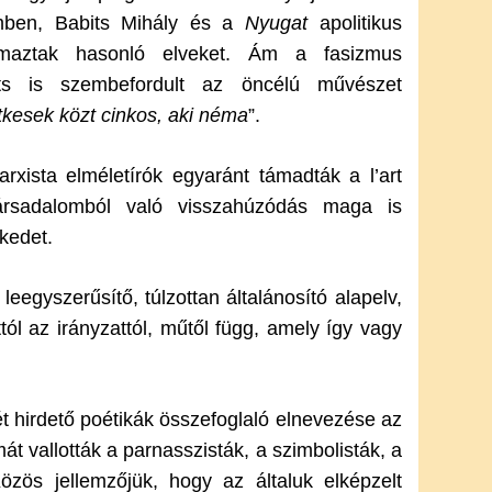
zemben, Babits Mihály és a
Nyugat
apolitikus
galmaztak hasonló elveket. Ám a fasizmus
ts is szembefordult az öncélú művészet
tkesek közt cinkos, aki néma
”.
xista elméletírók egyaránt támadták a l’art
 társadalomból való visszahúzódás maga is
lekedet.
leegyszerűsítő, túlzottan általánosító alapelv,
attól az irányzattól, műtől függ, amely így vagy
ét hirdető poétikák összefoglaló elnevezése az
át vallották a parnasszisták, a szimbolisták, a
Közös jellemzőjük, hogy az általuk elképzelt