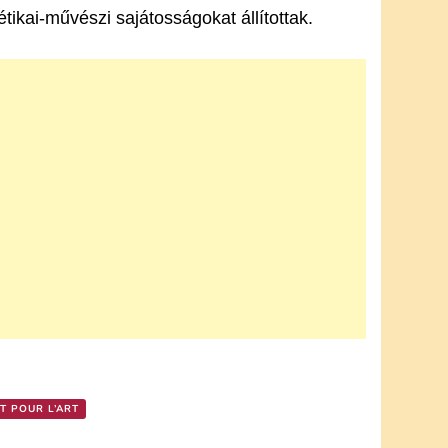
tikai-művészi sajátosságokat állítottak.
RT POUR L’ART