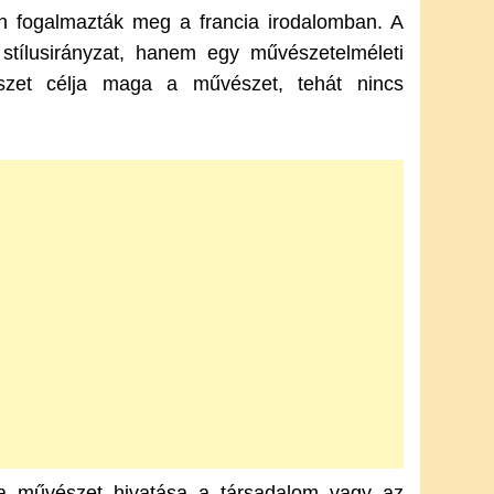
n fogalmazták meg a francia irodalomban. A
tó stílusirányzat, hanem egy művészetelméleti
észet célja maga a művészet, tehát nincs
y a művészet hivatása a társadalom vagy az