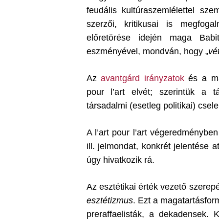
feudális kultúraszemlélettel s
szerzői, kritikusai is megfo
előretörése idején maga Babi
eszményével, mondván, hogy „
vé
Az
avantgárd irányzatok
és a mar
pour l’art elvét; szerintük a
társadalmi (esetleg politikai) cse
A l’art pour l’art végeredményben 
ill. jelmondat, konkrét jelentése 
úgy hivatkozik rá.
Az esztétikai érték vezető szerep
esztétizmus
. Ezt a magatartásform
preraffaelisták, a dekadensek. 