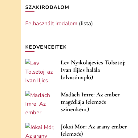
SZAKIRODALOM
Felhasznált irodalom
(lista)
KEDVENCEITEK
Lev Nyikolajevics Tolsztoj:
Ivan Iljics halála
(olvasónapló)
Madách Imre: Az ember
tragédiája (elemzés
színenként)
Jókai Mór: Az arany ember
(elemzés)