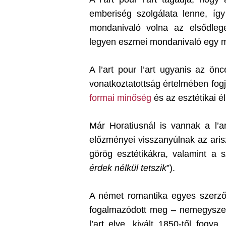
emberiség szolgálata lenne, íg
mondanivaló volna az elsődleg
legyen eszmei mondanivaló egy 
A l’art pour l’art ugyanis az ö
vonatkoztatottság értelmében fogj
formai minőség
és az esztétikai é
Már Horatiusnál is vannak a l’ar
előzményei visszanyúlnak az aris
görög esztétikákra, valamint a s
érdek nélkül tetszik
”).
A német romantika egyes szerzői
fogalmazódott meg – nemegyszer p
l’art elve, kivált 1850-től fog