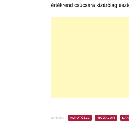
értékrend csúcsára kizárólag eszté
CÍMKÉK:
ALKOTÓELV
IRODALOM
L’A