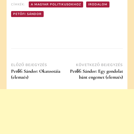
CÍMKÉK:
A MAGYAR POLITIKUSOKHOZ
IRODALOM
PETŐFI SÁNDOR
Post
ELŐZŐ BEJEGYZÉS
KÖVETKEZŐ BEJEGYZÉS
Petőfi Sándor: Okatootáia
Petőfi Sándor: Egy gondolat
Navigation
(elemzés)
bánt engemet (elemzés)