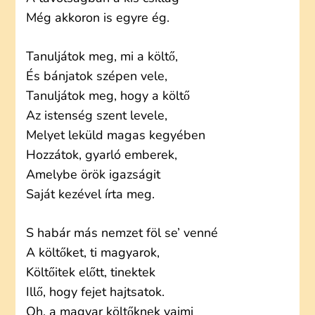
Még akkoron is egyre ég.
Tanuljátok meg, mi a költő,
És bánjatok szépen vele,
Tanuljátok meg, hogy a költő
Az istenség szent levele,
Melyet leküld magas kegyében
Hozzátok, gyarló emberek,
Amelybe örök igazságit
Saját kezével írta meg.
S habár más nemzet föl se’ venné
A költőket, ti magyarok,
Költőitek előtt, tinektek
Illő, hogy fejet hajtsatok.
Oh, a magyar költőknek vajmi