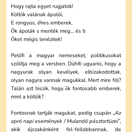
Hogy rajta egyet rugjatok!
Költők valának ápolói,
E rongyos, éhes emberek,
Ők ápolák s menték meg… és ti
Őket mégis lenézitek!
Petőfi a magyar nemeseket, politikusokat
szólítja meg a versben. Dühíti ugyanis, hogy a
nagyurak olyan kevélyek, elbizakodottak,
olyan nagyra vannak magukkal. Mert mire föl?
Talán azt hiszik, hogy ők fontosabb emberek,
mint a költők?
Fontosnak tartják magukat, pedig csupán „
Az
apró napi események / Mulandó pásztortüzei
”,
akik éjszakánként fel-fellobbannak, de