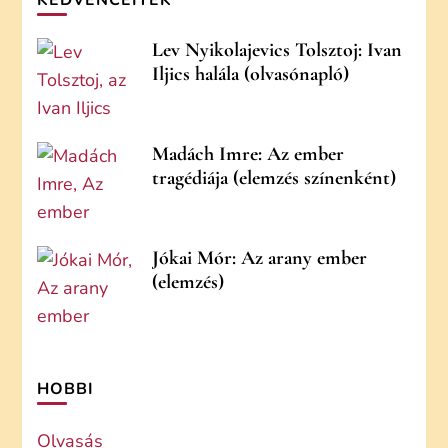
KEDVENCEITEK
Lev Nyikolajevics Tolsztoj: Ivan
Iljics halála (olvasónapló)
Madách Imre: Az ember
tragédiája (elemzés színenként)
Jókai Mór: Az arany ember
(elemzés)
HOBBI
Olvasás