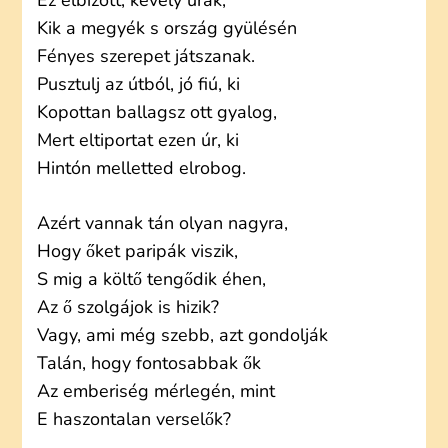
Ez elbizott, kevély urak,
Kik a megyék s ország gyülésén
Fényes szerepet játszanak.
Pusztulj az útból, jó fiú, ki
Kopottan ballagsz ott gyalog,
Mert eltiportat ezen úr, ki
Hintón melletted elrobog.
Azért vannak tán olyan nagyra,
Hogy őket paripák viszik,
S mig a költő tengődik éhen,
Az ő szolgájok is hizik?
Vagy, ami még szebb, azt gondolják
Talán, hogy fontosabbak ők
Az emberiség mérlegén, mint
E haszontalan verselők?