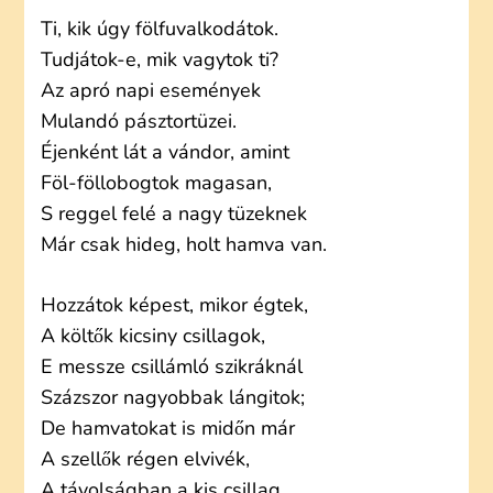
Ti, kik úgy fölfuvalkodátok.
Tudjátok-e, mik vagytok ti?
Az apró napi események
Mulandó pásztortüzei.
Éjenként lát a vándor, amint
Föl-föllobogtok magasan,
S reggel felé a nagy tüzeknek
Már csak hideg, holt hamva van.
Hozzátok képest, mikor égtek,
A költők kicsiny csillagok,
E messze csillámló szikráknál
Százszor nagyobbak lángitok;
De hamvatokat is midőn már
A szellők régen elvivék,
A távolságban a kis csillag