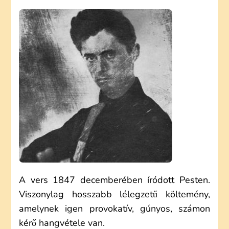
SÁNDOR:
A
MAGYAR
POLITIKUSOKHOZ
(ELEMZÉS)
A vers 1847 decemberében íródott Pesten.
Viszonylag hosszabb lélegzetű költemény,
amelynek igen provokatív, gúnyos, számon
kérő hangvétele van.