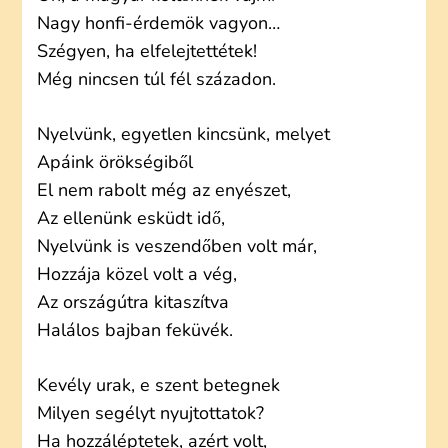
Nagy honfi-érdemök vagyon…
Szégyen, ha elfelejtettétek!
Még nincsen túl fél századon.
Nyelvünk, egyetlen kincsünk, melyet
Apáink örökségiből
El nem rabolt még az enyészet,
Az ellenünk esküdt idő,
Nyelvünk is veszendőben volt már,
Hozzája közel volt a vég,
Az országútra kitaszítva
Halálos bajban feküvék.
Kevély urak, e szent betegnek
Milyen segélyt nyujtottatok?
Ha hozzáléptetek, azért volt,