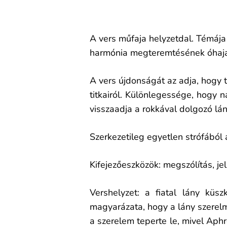
A vers műfaja helyzetdal. Témája 
harmónia megteremtésének óhaj
A vers újdonságát az adja, hogy t
titkairól. Különlegessége, hogy 
visszaadja a rokkával dolgozó lány
Szerkezetileg egyetlen strófából 
Kifejezőeszközök: megszólítás, jelz
Vershelyzet: a fiatal lány küs
magyarázata, hogy a lány szerel
a szerelem teperte le, mivel Aphr