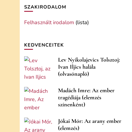
SZAKIRODALOM
Felhasznált irodalom
(lista)
KEDVENCEITEK
Lev Nyikolajevics Tolsztoj:
Ivan Iljics halála
(olvasónapló)
Madách Imre: Az ember
tragédiája (elemzés
színenként)
Jókai Mór: Az arany ember
(elemzés)