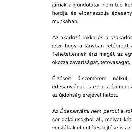
járnak a gondolatai, nem tud ko
hordja, és elpanaszolja édesan
munkában.
Az akadozó rokka és a szakadós 
jelzi, hogy a lányban felébredt
Tehetetlennek érzi magát az eg
okozza zavartságát, tétovaságát,
Érzéseit álszemérem nélkül,
édesanyjának, s ez a szókimond
az újdonság erejével hatott.
Az
Édesanyám! nem perdül a ro
sor daktilusokból áll, melyet ké
verslábak ellentétes lejtése is az