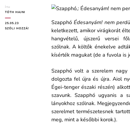
Írta:
TÓTH HAJNI
Szapphó
Édesanyám! nem perdü
25.05.23
ON
SZÓLJ HOZZÁ!
keletkezett, amikor virágkorát élt
SZAPPHÓ:
hangvételű, újszerű versei fől
ÉDESANYÁM!
NEM
szólnak. A költők énekelve adtá
PERDÜL
kísérték magukat (de a fuvola is j
A
ROKKA
(ELEMZÉS)
Szapphó volt a szerelem nagy k
dolgozta fel újra és újra. Aiol n
Égei-tenger északi részén) alkot
szavunk. Szapphó ugyanis a s
lányokhoz szólnak. Megjegyzendő
szerelmet természetesnek tartott
meg, mint a későbbi korok.).