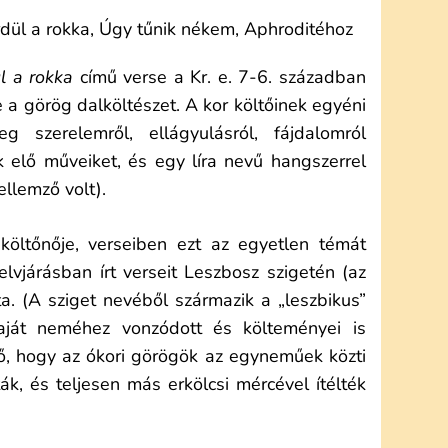
l a rokka
című verse a Kr. e. 7-6. században
e a görög dalköltészet. A kor költőinek egyéni
eg szerelemről, ellágyulásról, fájdalomról
k elő műveiket, és egy líra nevű hangszerrel
ellemző volt).
öltőnője, verseiben ezt az egyetlen témát
yelvjárásban írt verseit Leszbosz szigetén (az
ta. (A sziget nevéből származik a „leszbikus”
aját neméhez vonzódott és költeményei is
, hogy az ókori görögök az egyneműek közti
ák, és teljesen más erkölcsi mércével ítélték