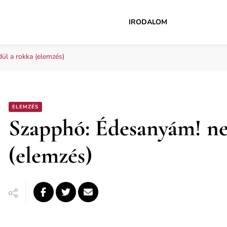
IRODALOM
l a rokka (elemzés)
ELEMZÉS
Szapphó: Édesanyám! ne
(elemzés)