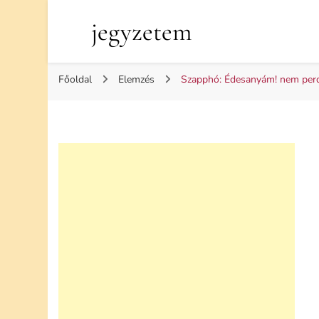
jegyzetem
Főoldal
Elemzés
Szapphó: Édesanyám! nem perdü