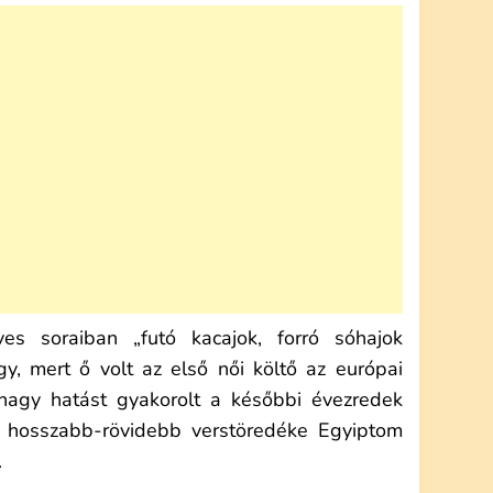
es soraiban „futó kacajok, forró sóhajok
gy, mert ő volt az első női költő az európai
 nagy hatást gyakorolt a későbbi évezredek
2 hosszabb-rövidebb verstöredéke Egyiptom
.