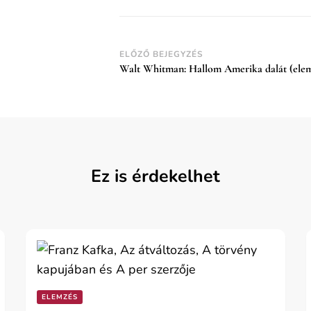
Post
ELŐZŐ BEJEGYZÉS
Walt Whitman: Hallom Amerika dalát (elem
Navigation
Ez is érdekelhet
ELEMZÉS