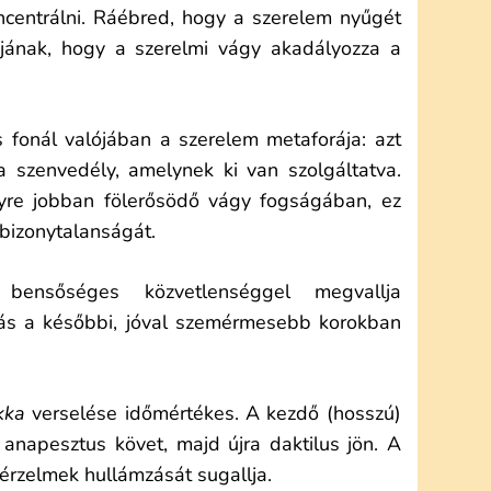
ncentrálni. Ráébred, hogy a szerelem nyűgét
yjának, hogy a szerelmi vágy akadályozza a
fonál valójában a szerelem metaforája: azt
 a szenvedély, amelynek ki van szolgáltatva.
yre jobban fölerősödő vágy fogságában, ez
 bizonytalanságát.
 bensőséges közvetlenséggel megvallja
ás a későbbi, jóval szemérmesebb korokban
kka
verselése időmértékes. A kezdő (hosszú)
t anapesztus követ, majd újra daktilus jön. A
 érzelmek hullámzását sugallja.