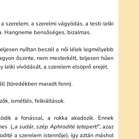
a szerelem, a szerelmi vágyódás, a testi-lelki
a. Hangneme bensőséges, bizalmas.
eljesen nyíltan beszél a női lélek legmélyebb
nagyon őszinte, nem mesterkélt, teljesen hűen
 lelki vívódását, a szerelem elsöprő erejét.
áll (töredékben maradt fenn).
ők, ismétlés, felkiáltások.
zködik a fonással, a rokka akadozik. Ennek
mes („
a sudár, szép Aphrodité letepert!
”, azaz
odité a szerelem istennője), így aztán máshol