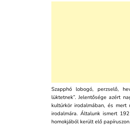
Szapphó lobogó, perzselő, hev
lüktetnek”. Jelentősége azért na
kultúrkör irodalmában, és mert
irodalmára. Általunk ismert 19
homokjából került elő papíruszon