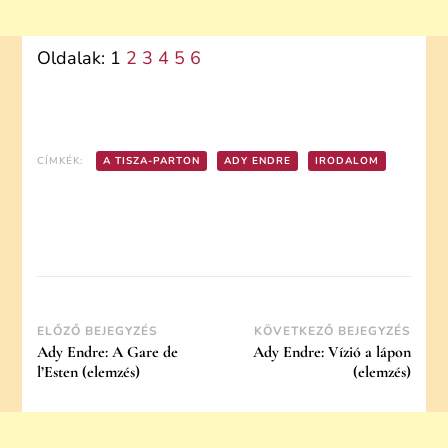
Oldalak:
1
2
3
4
5
6
CÍMKÉK:
A TISZA-PARTON
ADY ENDRE
IRODALOM
Post
ELŐZŐ BEJEGYZÉS
KÖVETKEZŐ BEJEGYZÉS
Ady Endre: A Gare de
Ady Endre: Vízió a lápon
Navigation
l’Esten (elemzés)
(elemzés)