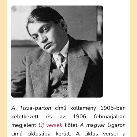
ENDRE:
A
TISZA-
PARTON
(ELEMZÉS)
A Tisza-parton
című költemény 1905-ben
keletkezett és az 1906 februárjában
megjelent
Új versek
kötet
A magyar Ugaron
című ciklusába került. A ciklus versei a