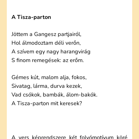
A Tisza-parton
Jöttem a Gangesz partjairól,
Hol álmodoztam déli verőn,
A szívem egy nagy harangvirág
S finom remegések: az erőm.
Gémes kút, malom alja, fokos,
Sivatag, lárma, durva kezek,
Vad csókok, bambák, álom-bakók.
A Tisza-parton mit keresek?
A vers képrendszere két folyómotívum köré