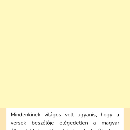
Mindenkinek világos volt ugyanis, hogy a
versek beszélője elégedetlen a magyar