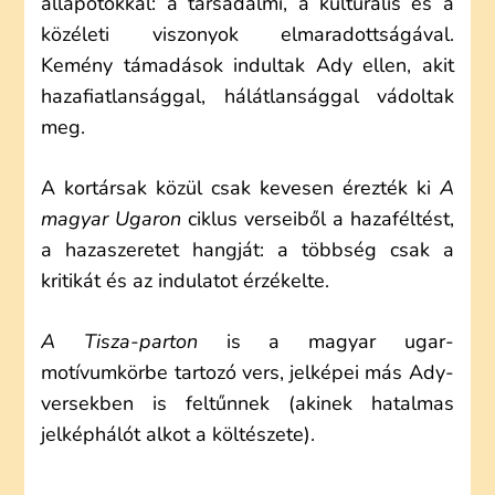
állapotokkal: a társadalmi, a kulturális és a
közéleti viszonyok elmaradottságával.
Kemény támadások indultak Ady ellen, akit
hazafiatlansággal, hálátlansággal vádoltak
meg.
A kortársak közül csak kevesen érezték ki
A
magyar Ugaron
ciklus verseiből a hazaféltést,
a hazaszeretet hangját: a többség csak a
kritikát és az indulatot érzékelte.
A Tisza-parton
is a magyar ugar-
motívumkörbe tartozó vers, jelképei más Ady-
versekben is feltűnnek (akinek hatalmas
jelképhálót alkot a költészete).