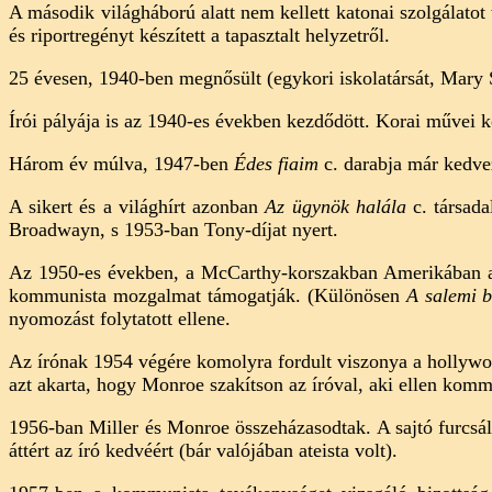
A második világháború alatt nem kellett katonai szolgálatot t
és riportregényt készített a tapasztalt helyzetről.
25 évesen, 1940-ben megnősült (egykori iskolatársát, Mary Sl
Írói pályája is az 1940-es években kezdődött. Korai művei 
Három év múlva, 1947-ben
Édes fiaim
c. darabja már kedve
A sikert és a világhírt azonban
Az ügynök halála
c. társad
Broadwayn, s 1953-ban Tony-díjat nyert.
Az 1950-es években, a McCarthy-korszakban Amerikában a k
kommunista mozgalmat támogatják. (Különösen
A salemi 
nyomozást folytatott ellene.
Az írónak 1954 végére komolyra fordult viszonya a hollywo
azt akarta, hogy Monroe szakítson az íróval, aki ellen komm
1956-ban Miller és Monroe összeházasodtak. A sajtó furcsáll
áttért az író kedvéért (bár valójában ateista volt).