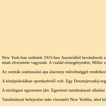
New York-ban született 1915-ben Ausztriából bevándorolt 
miatt elvesztette vagyonát. A család elszegényedett, Miller 
Az osztrák származású apa alacsony műveltséggel rendelkeze
A középiskolában sportkedvelő volt. Egy Dosztojevszkij-re
A michigani egyetemre járt. Egyetemi tanulmányait alkalmi mu
Tanulmányai befejezése után visszatért New Yorkba, ahol kü