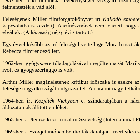
1957-ben a kommunista tevékenységet vizsgáló bizottság k
felmentették a vád alól.
Feleségének Miller filmforgatókönyvet írt
Kallódó embere
kapcsolatba is kezdett). A színésznőnek nem tetszett, hogy 
elváltak. (A házasság négy évig tartott.)
Egy évvel később az író feleségül vette Inge Morath osztrák
Rebecca filmrendező lett.
1962-ben gyógyszere túladagolásával megölte magát Marilyn
ivott és gyógyszerfüggő is volt.
Arthur Miller magánéletének kritikus időszaka is ezekre a
felesége öngyilkosságát dolgozza fel. A darabot nagy felhábo
1964-ben írt
Közjáték Vichyben
c. színdarabjában a nácik
áldozatainak állított emléket.
1965-ben a Nemzetközi Irodalmi Szövetség (International PEN
1969-ben a Szovjetunióban betiltották darabjait, mert síkra s