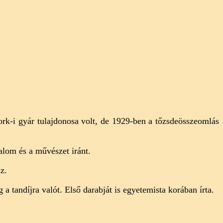
k-i gyár tulajdonosa volt, de 1929-ben a tőzsdeösszeomlás
alom és a művészet iránt.
sz.
 tandíjra valót. Első darabját is egyetemista korában írta.