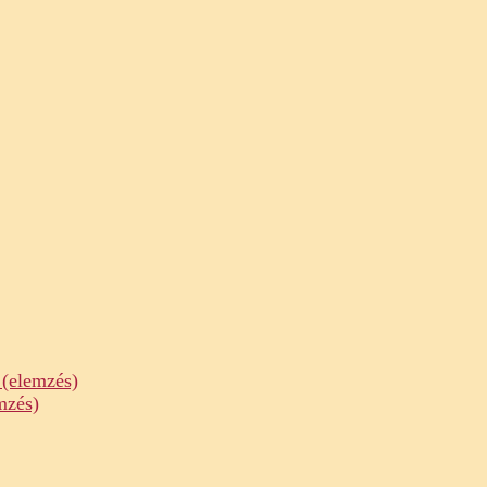
 (elemzés)
mzés)