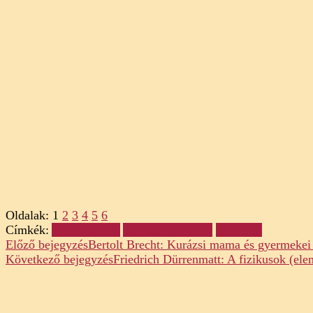
Oldalak:
1
2
3
4
5
6
Címkék:
Arthur Miller
Az ügynök halála
Irodalom
Post
Előző bejegyzés
Bertolt Brecht: Kurázsi mama és gyermekei
Következő bejegyzés
Friedrich Dürrenmatt: A fizikusok (ele
Navigation