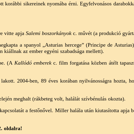
 korábbi sikereinek nyomába érni. Egyfelvonásos darabokkal k
e vitte apja
Salemi boszorkányok
c. művét (a produkció gyártá
kapta a spanyol „Asturias hercege” (Principe de Asturias) 
 kiállnak az ember egyéni szabadsága mellett).
be. (A
Kallódó emberek
c. film forgatása közben átélt tapasz
 lakott. 2004-ben, 89 éves korában nyilvánosságra hozta, h
lején meghalt (rákbeteg volt, halálát szívbénulás okozta).
kapcsolatát a festőnővel. Miller halála után kiutasította apja
. oldalra!