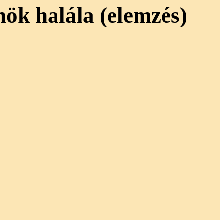
nök halála (elemzés)
.