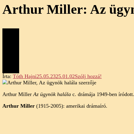
Arthur Miller: Az ügy
on
Írta:
Tóth Hajni
25.05.23
25.01.02
Szólj hozzá!
Arthur
Miller:
Arthur Miller
Az ügynök halála
c. drámája 1949-ben íródott
Az
ügynök
Arthur Miller
(1915-2005): amerikai drámaíró.
halála
(elemzés)