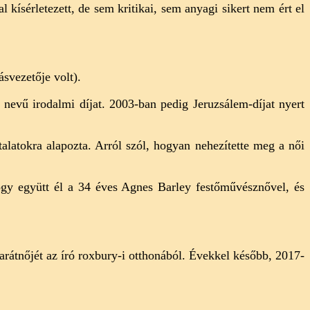
ísérletezett, de sem kritikai, sem anyagi sikert nem ért el
svezetője volt).
nevű irodalmi díjat. 2003-ban pedig Jeruzsálem-díjat nyert
talatokra alapozta. Arról szól, hogyan nehezítette meg a női
ogy együtt él a 34 éves Agnes Barley festőművésznővel, és
 barátnőjét az író roxbury-i otthonából. Évekkel később, 2017-