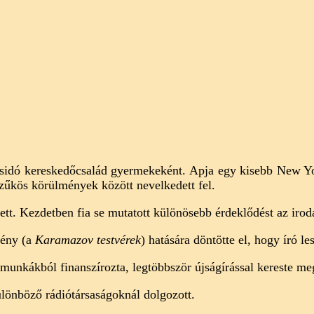
zsidó kereskedőcsalád gyermekeként. Apja egy kisebb New Yor
szűkös körülmények között nevelkedett fel.
tt. Kezdetben fia se mutatott különösebb érdeklődést az irod
gény (a
Karamazov testvérek
) hatására döntötte el, hogy író le
nkákból finanszírozta, legtöbbször újságírással kereste meg a
lönböző rádiótársaságoknál dolgozott.