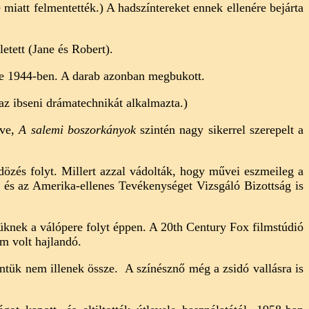
e miatt felmentették.) A hadszíntereket ennek ellenére bejárta
etett (Jane és Robert).
be 1944-ben. A darab azonban megbukott.
z ibseni drámatechnikát alkalmazta.)
űve,
A salemi boszorkányok
szintén nagy sikerrel szerepelt a
zés folyt. Millert azzal vádolták, hogy művei eszmeileg a
 és az Amerika-ellenes Tevékenységet Vizsgáló Bizottság is
knek a válópere folyt éppen. A 20th Century Fox filmstúdió
em volt hajlandó.
intük nem illenek össze. A színésznő még a zsidó vallásra is