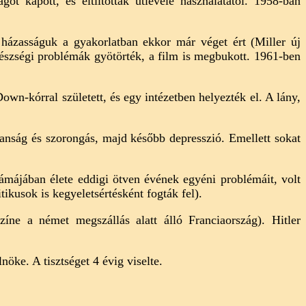
t kapott, és eltiltották útlevele használatától. 1958-ban
házasságuk a gyakorlatban ekkor már véget ért (Miller új
egészségi problémák gyötörték, a film is megbukott. 1961-ben
wn-kórral született, és egy intézetben helyezték el. A lány,
anság és szorongás, majd később depresszió. Emellett sokat
rámájában élete eddigi ötven évének egyéni problémáit, volt
ikusok is kegyeletsértésként fogták fel).
íne a német megszállás alatt álló Franciaország). Hitler
öke. A tisztséget 4 évig viselte.