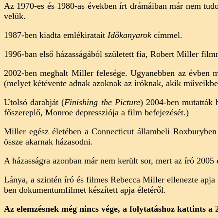
Az 1970-es és 1980-as években írt drámáiban már nem tudott
velük.
1987-ben kiadta emlékiratait
Időkanyarok
címmel.
1996-ban első házasságából született fia, Robert Miller filmr
2002-ben meghalt Miller felesége. Ugyanebben az évben meg
(melyet kétévente adnak azoknak az íróknak, akik műveikben
Utolsó darabját (
Finishing the Picture
) 2004-ben mutatták 
főszereplő, Monroe depressziója a film befejezését.)
Miller egész életében a Connecticut állambeli Roxburyben
össze akarnak házasodni.
A házasságra azonban már nem került sor, mert az író 2005 e
Lánya, a szintén író és filmes Rebecca Miller ellenezte apja 
ben dokumentumfilmet készített apja életéről.
Az elemzésnek még nincs vége, a folytatáshoz kattints a 2