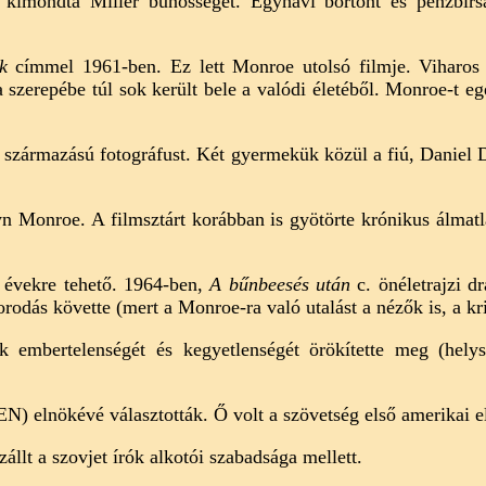
imondta Miller bűnösségét. Egyhavi börtönt és pénzbírságo
k
címmel 1961-ben. Ez lett Monroe utolsó filmje. Viharos 
a szerepébe túl sok került bele a valódi életéből. Monroe-t 
 származású fotográfust. Két gyermekük közül a fiú, Daniel Do
 Monroe. A filmsztárt korábban is gyötörte krónikus álmatl
z évekre tehető. 1964-ben,
A bűnbeesés
után
c. önéletrajzi d
rodás követte (mert a Monroe-ra való utalást a nézők is, a krit
 embertelenségét és kegyetlenségét örökítette meg (helysz
) elnökévé választották. Ő volt a szövetség első amerikai eln
zállt a szovjet írók alkotói szabadsága mellett.