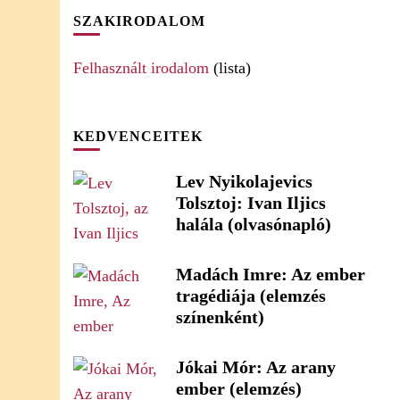
SZAKIRODALOM
Felhasznált irodalom
(lista)
KEDVENCEITEK
Lev Nyikolajevics
Tolsztoj: Ivan Iljics
halála (olvasónapló)
Madách Imre: Az ember
tragédiája (elemzés
színenként)
Jókai Mór: Az arany
ember (elemzés)