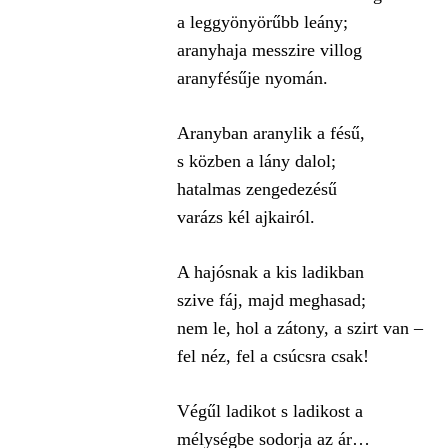
a leggyönyörűbb leány;
aranyhaja messzire villog
aranyfésűje nyomán.
Aranyban aranylik a fésű,
s közben a lány dalol;
hatalmas zengedezésű
varázs kél ajkairól.
A hajósnak a kis ladikban
szive fáj, majd meghasad;
nem le, hol a zátony, a szirt van –
fel néz, fel a csúcsra csak!
Végűl ladikot s ladikost a
mélységbe sodorja az ár…