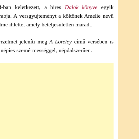
-ban keletkezett, a híres
Dalok könyve
egyik
arabja. A versgyűjteményt a költőnek Amelie nevű
lme ihlette, amely beteljesületlen maradt.
érzelmet jeleníti meg
A Loreley
című versében is
n, népies szemérmességgel, népdalszerűen.