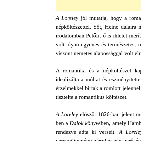
A
Loreley
jól mutatja, hogy a roman
népköltészettel. Sőt, Heine dalaira
irodalomban Petőfi, ő is ihletet merí
volt olyan egyenes és természetes, 
viszont németes alapossággal volt elr
A romantika és a népköltészet ka
idealizálta a múltat és eszményített
érzelmekkel bírtak a romlott jelenne
tisztelte a romantikus költészet.
A Loreley
először 1826-ban jelent 
ben a
Dalok könyvé
ben, amely Hambu
rendezve adta ki verseit.
A Lorele
versgyűjtemény páratlan népszerűségre