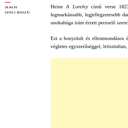
Heine
A Loreley
című verse 1823
26.04.01
ON
SZÓLJ HOZZÁ!
legmarkánsabb, legjellegzetesebb d
HEINRICH
unokahúga iránt érzett perzselő szere
HEINE:
A
LORELEY
Ezt a bonyolult és ellentmondásos 
(ELEMZÉS)
végletes egyszerűséggel, letisztulta