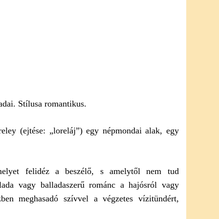
dai. Stílusa romantikus.
eley (ejtése: „loreláj”) egy népmondai alak, egy
elyet felidéz a beszélő, s amelytől nem tud
lada vagy balladaszerű románc a hajósról vagy
zben meghasadó szívvel a végzetes vízitündért,