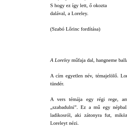
S hogy ez így lett, ő okozta
dalával, a Loreley.
(Szabó Lőrinc fordítása)
A Loreley
műfaja dal, hangneme balla
A cím egyetlen név, témajelölő. Lor
tündér.
A vers témája egy régi rege, am
„szabadulni”. Ez a mű egy népbal
ladikosról, aki zátonyra fut, mikö
Loreleyt nézi.