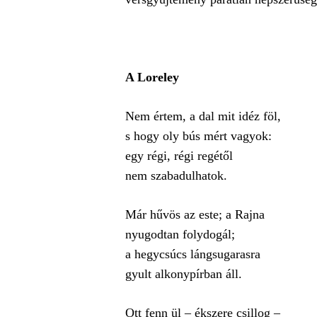
A Loreley
Nem értem, a dal mit idéz föl,
s hogy oly bús mért vagyok:
egy régi, régi regétől
nem szabadulhatok.
Már hűvös az este; a Rajna
nyugodtan folydogál;
a hegycsúcs lángsugarasra
gyult alkonypírban áll.
Ott fenn ül – ékszere csillog –