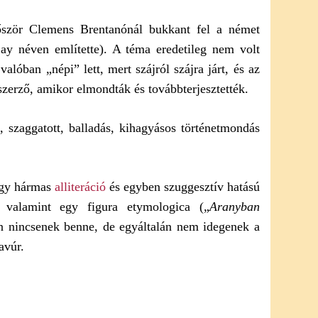
őször Clemens Brentanónál bukkant fel a német
y néven említette). A téma eredetileg nem volt
lóban „népi” lett, mert szájról szájra járt, és az
szerző, amikor elmondták és továbbterjesztették.
 szaggatott, balladás, kihagyásos történetmondás
egy hármas
alliteráció
és egyben szuggesztív hatású
, valamint egy figura etymologica („
Aranyban
en nincsenek benne, de egyáltalán nem idegenek a
avúr.