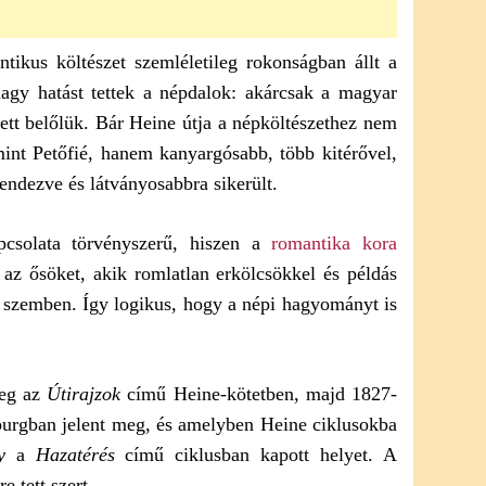
tikus költészet szemléletileg rokonságban állt a
 nagy hatást tettek a népdalok: akárcsak a magyar
tett belőlük. Bár Heine útja a népköltészethez nem
mint Petőfié, hanem kanyargósabb, több kitérővel,
endezve és látványosabbra sikerült.
pcsolata törvényszerű, hiszen a
romantika kora
e az ősöket, akik romlatlan erkölcsökkel és példás
l szemben. Így logikus, hogy a népi hagyományt is
meg az
Útirajzok
című Heine-kötetben, majd 1827-
rgban jelent meg, és amelyben Heine ciklusokba
y
a
Hazatérés
című ciklusban kapott helyet. A
 tett szert.