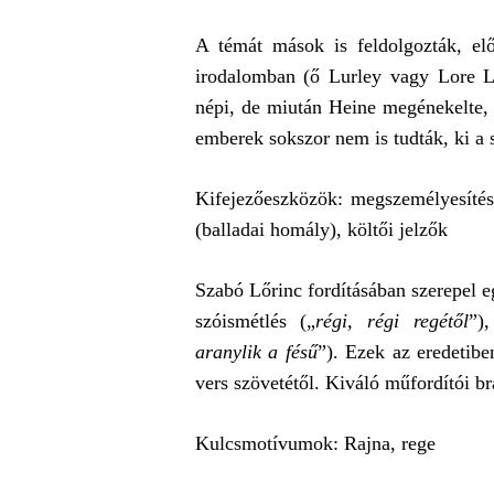
A témát mások is feldolgozták, el
irodalomban (ő Lurley vagy Lore La
népi, de miután Heine megénekelte, va
emberek sokszor nem is tudták, ki a 
Kifejezőeszközök: megszemélyesítés,
(balladai homály), költői jelzők
Szabó Lőrinc fordításában szerepel 
szóismétlés („
régi, régi regétől
”)
aranylik a fésű
”). Ezek az eredetib
vers szövetétől. Kiváló műfordítói br
Kulcsmotívumok: Rajna, rege