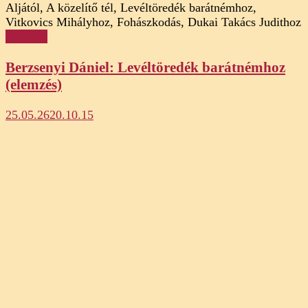
Elemzés
Berzsenyi Dániel: Levéltöredék barátnémhoz
(elemzés)
25.05.26
20.10.15