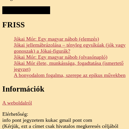
FRISS
Jókai Mór: Egy magyar nábob (elemzés)
Jókai jellemábrázolása – tényleg egysíkúak (jók vagy
gonoszak) a Jókai-figurák?
Jókai Mór: Egy magyar nábob (olvasónapló)
Jókai Mór élete, munkássága, fogadtatása (ismertető
jegyzet)
A bonyodalom fogalma, szerepe az epikus művekben
Információk
A weboldalról
Elérhetőség:
info pont jegyzetem kukac gmail pont com
(Kérjük, ezt a címet csak hivatalos megkeresés céljából