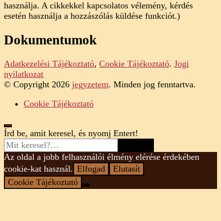
használja. A cikkekkel kapcsolatos vélemény, kérdés
esetén használja a hozzászólás küldése funkciót.)
Dokumentumok
Adatkezelési Tájékoztató
,
Cookie Tájékoztató
.
Jogi
nyilatkozat
© Copyright 2026
jegyzetem
. Minden jog fenntartva.
Cookie Tájékoztató
Looking
Írd be, amit keresel, és nyomj Entert!
for
Something?
Az oldal a jobb felhasználói élmény elérése érdekében
cookie-kat használ.
Elfogad
Elutasít
Cookie Tájékoztató