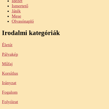
Idézet
Ismertető
Játék
Mese
Olvasónapló
Irodalmi kategóriák
Életút
Pályakép
Műfaj
Korsítlus
Irányzat
Fogalom
Folyóirat