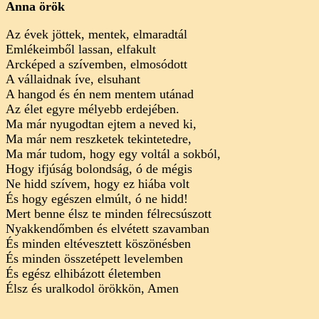
Anna örök
Az évek jöttek, mentek, elmaradtál
Emlékeimből lassan, elfakult
Arcképed a szívemben, elmosódott
A vállaidnak íve, elsuhant
A hangod és én nem mentem utánad
Az élet egyre mélyebb erdejében.
Ma már nyugodtan ejtem a neved ki,
Ma már nem reszketek tekintetedre,
Ma már tudom, hogy egy voltál a sokból,
Hogy ifjúság bolondság, ó de mégis
Ne hidd szívem, hogy ez hiába volt
És hogy egészen elmúlt, ó ne hidd!
Mert benne élsz te minden félrecsúszott
Nyakkendőmben és elvétett szavamban
És minden eltévesztett köszönésben
És minden összetépett levelemben
És egész elhibázott életemben
Élsz és uralkodol örökkön, Amen