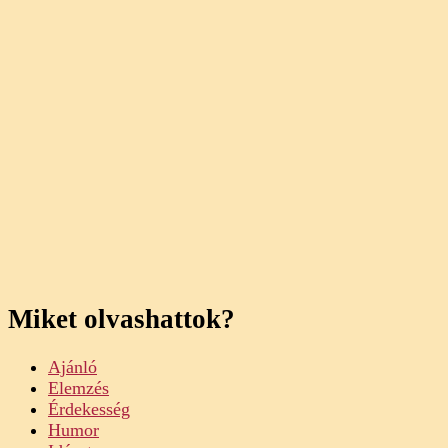
Miket olvashattok?
Ajánló
Elemzés
Érdekesség
Humor