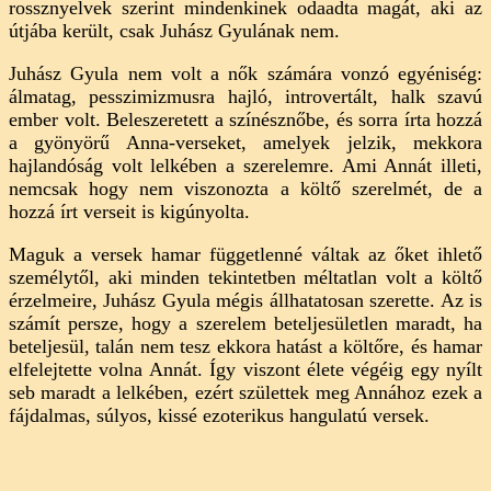
rossznyelvek szerint mindenkinek odaadta magát, aki az
útjába került, csak Juhász Gyulának nem.
Juhász Gyula nem volt a nők számára vonzó egyéniség:
álmatag, pesszimizmusra hajló, introvertált, halk szavú
ember volt. Beleszeretett a színésznőbe, és sorra írta hozzá
a gyönyörű Anna-verseket, amelyek jelzik, mekkora
hajlandóság volt lelkében a szerelemre. Ami Annát illeti,
nemcsak hogy nem viszonozta a költő szerelmét, de a
hozzá írt verseit is kigúnyolta.
Maguk a versek hamar függetlenné váltak az őket ihlető
személytől, aki minden tekintetben méltatlan volt a költő
érzelmeire, Juhász Gyula mégis állhatatosan szerette. Az is
számít persze, hogy a szerelem beteljesületlen maradt, ha
beteljesül, talán nem tesz ekkora hatást a költőre, és hamar
elfelejtette volna Annát. Így viszont élete végéig egy nyílt
seb maradt a lelkében, ezért születtek meg Annához ezek a
fájdalmas, súlyos, kissé ezoterikus hangulatú versek.