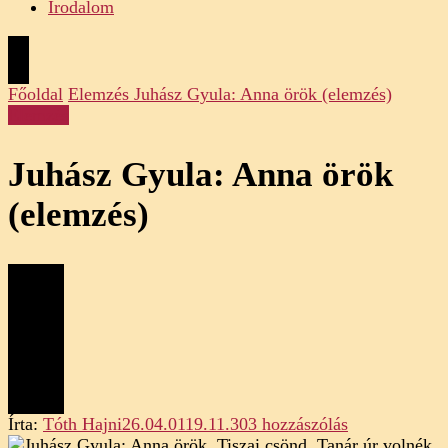
Irodalom
Főoldal
Elemzés
Juhász Gyula: Anna örök (elemzés)
Elemzés
Juhász Gyula: Anna örök
(elemzés)
Juhász
Írta:
Tóth Hajni
26.04.01
19.11.30
3 hozzászólás
Gyula: