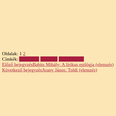
Oldalak:
1
2
Címkék:
Anna örök
Irodalom
Juhász Gyula
Post
Előző bejegyzés
Babits Mihály: A lírikus epilógja (elemzés)
Következő bejegyzés
Arany János: Toldi (elemzés)
Navigation