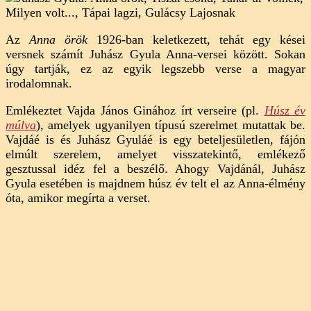
Anna
örök
Az
Anna örök
1926-ban keletkezett, tehát egy kései
(elemzés)
versnek számít Juhász Gyula Anna-versei között. Sokan
című
úgy tartják, ez az egyik legszebb verse a magyar
bejegyzéshez
irodalomnak.
Emlékeztet Vajda János Ginához írt verseire (pl.
Húsz év
múlva
), amelyek ugyanilyen típusú szerelmet mutattak be.
Vajdáé is és Juhász Gyuláé is egy beteljesületlen, fájón
elmúlt szerelem, amelyet visszatekintő, emlékező
gesztussal idéz fel a beszélő. Ahogy Vajdánál, Juhász
Gyula esetében is majdnem húsz év telt el az Anna-élmény
óta, amikor megírta a verset.