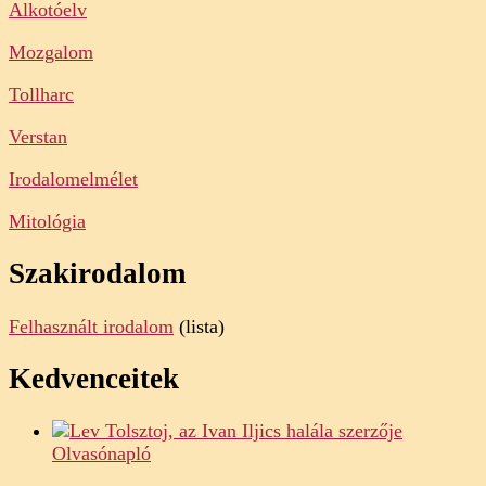
Alkotóelv
Mozgalom
Tollharc
Verstan
Irodalomelmélet
Mitológia
Szakirodalom
Felhasznált irodalom
(lista)
Kedvenceitek
Olvasónapló