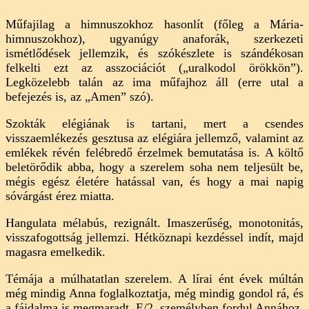
Műfajilag a himnuszokhoz hasonlít (főleg a Mária-
himnuszokhoz), ugyanúgy anaforák, szerkezeti
ismétlődések jellemzik, és szókészlete is szándékosan
felkelti ezt az asszociációt („uralkodol örökkön”).
Legközelebb talán az ima műfajhoz áll (erre utal a
befejezés is, az „Amen” szó).
Szokták elégiának is tartani, mert a csendes
visszaemlékezés gesztusa az elégiára jellemző, valamint az
emlékek révén felébredő érzelmek bemutatása is. A költő
beletörődik abba, hogy a szerelem soha nem teljesült be,
mégis egész életére hatással van, és hogy a mai napig
sóvárgást érez miatta.
Hangulata mélabús, rezignált. Imaszerűség, monotonitás,
visszafogottság jellemzi. Hétköznapi kezdéssel indít, majd
magasra emelkedik.
Témája a múlhatatlan szerelem. A lírai ént évek múltán
még mindig Anna foglalkoztatja, még mindig gondol rá, és
a fájdalma is megmaradt. E/2. személyben fordul Annához,