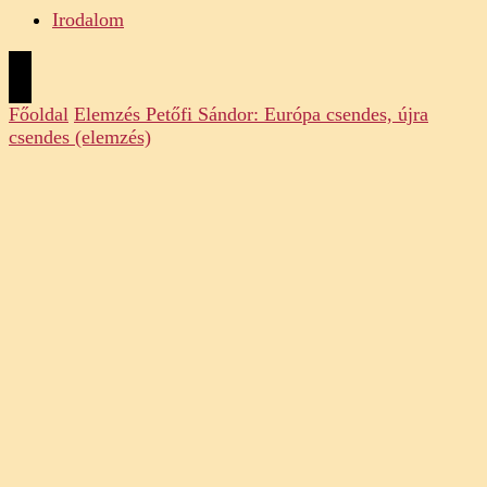
Irodalom
Főoldal
Elemzés
Petőfi Sándor: Európa csendes, újra
csendes (elemzés)