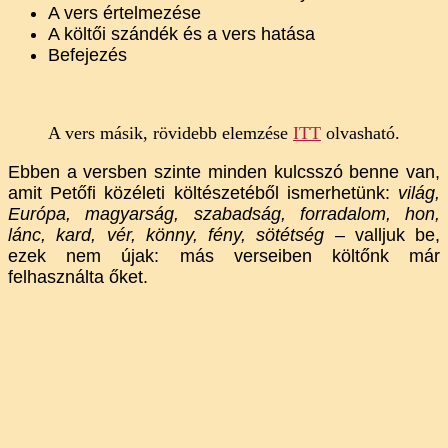
A vers értelmezése
A költői szándék és a vers hatása
Befejezés
A vers másik, rövidebb elemzése
ITT
olvasható.
Ebben a versben szinte minden kulcsszó benne van,
amit Petőfi közéleti költészetéből ismerhetünk:
világ,
Európa, magyarság, szabadság, forradalom, hon,
lánc, kard, vér, könny, fény, sötétség
– valljuk be,
ezek nem újak: más verseiben költőnk már
felhasználta őket.