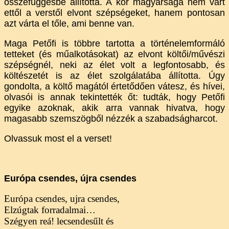
összefüggésbe állította. A kor magyarsága nem várt
ettől a verstől elvont szépségeket, hanem pontosan
azt várta el tőle, ami benne van.
Maga Petőfi is többre tartotta a történelemformáló
tetteket (és műalkotásokat) az elvont költői/művészi
szépségnél, neki az élet volt a legfontosabb, és
költészetét is az élet szolgálatába állította. Úgy
gondolta, a költő magától értetődően vátesz, és hívei,
olvasói is annak tekintették őt: tudták, hogy Petőfi
egyike azoknak, akik arra vannak hivatva, hogy
magasabb szemszögből nézzék a szabadságharcot.
Olvassuk most el a verset!
Európa csendes, újra csendes
Európa csendes, ujra csendes,
Elzúgtak forradalmai…
Szégyen reá! lecsendesűlt és