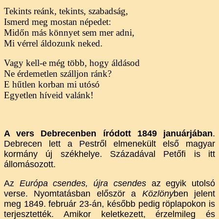
Tekints reánk, tekints, szabadság,
Ismerd meg mostan népedet:
Midőn más könnyet sem mer adni,
Mi vérrel áldozunk neked.
Vagy kell-e még több, hogy áldásod
Ne érdemetlen szálljon ránk?
E hűtlen korban mi utósó
Egyetlen híveid valánk!
A vers Debrecenben íródott
1849 januárjában
.
Debrecen lett a Pestről elmenekült első magyar
kormány új székhelye. Századával Petőfi is itt
állomásozott.
Az
Európa csendes, újra csendes
az egyik utolsó
verse. Nyomtatásban először a
Közlöny
ben jelent
meg 1849. február 23-án, később pedig röplapokon is
terjesztették. Amikor keletkezett, érzelmileg és