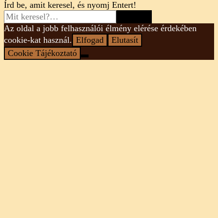
Looking
Írd be, amit keresel, és nyomj Entert!
for
Something?
Az oldal a jobb felhasználói élmény elérése érdekében
cookie-kat használ.
Elfogad
Elutasít
Cookie Tájékoztató