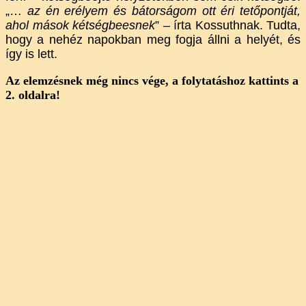
„…
az én erélyem és bátorságom ott éri tetőpontját,
ahol mások kétségbeesnek
” – írta Kossuthnak. Tudta,
hogy a nehéz napokban meg fogja állni a helyét, és
így is lett.
Az elemzésnek még nincs vége, a folytatáshoz kattints a
2. oldalra!