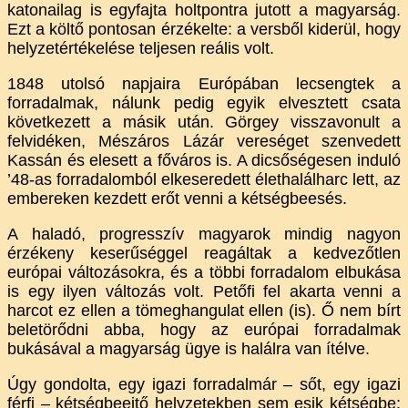
katonailag is egyfajta holtpontra jutott a magyarság.
Ezt a költő pontosan érzékelte: a versből kiderül, hogy
helyzetértékelése teljesen reális volt.
1848 utolsó napjaira Európában lecsengtek a
forradalmak, nálunk pedig egyik elvesztett csata
következett a másik után. Görgey visszavonult a
felvidéken, Mészáros Lázár vereséget szenvedett
Kassán és elesett a főváros is. A dicsőségesen induló
’48-as forradalomból elkeseredett élethalálharc lett, az
embereken kezdett erőt venni a kétségbeesés.
A haladó, progresszív magyarok mindig nagyon
érzékeny keserűséggel reagáltak a kedvezőtlen
európai változásokra, és a többi forradalom elbukása
is egy ilyen változás volt. Petőfi fel akarta venni a
harcot ez ellen a tömeghangulat ellen (is). Ő nem bírt
beletörődni abba, hogy az európai forradalmak
bukásával a magyarság ügye is halálra van ítélve.
Úgy gondolta, egy igazi forradalmár – sőt, egy igazi
férfi – kétségbeejtő helyzetekben sem esik kétségbe: