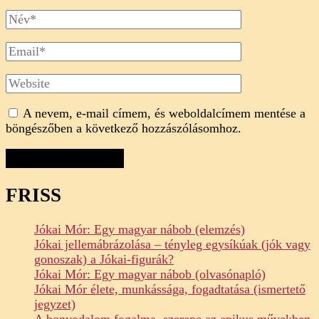
Full
Name
Email
Website
A nevem, e-mail címem, és weboldalcímem mentése a
böngészőben a következő hozzászólásomhoz.
FRISS
Jókai Mór: Egy magyar nábob (elemzés)
Jókai jellemábrázolása – tényleg egysíkúak (jók vagy
gonoszak) a Jókai-figurák?
Jókai Mór: Egy magyar nábob (olvasónapló)
Jókai Mór élete, munkássága, fogadtatása (ismertető
jegyzet)
A bonyodalom fogalma, szerepe az epikus művekben