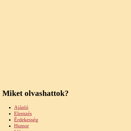
Miket olvashattok?
Ajánló
Elemzés
Érdekesség
Humor