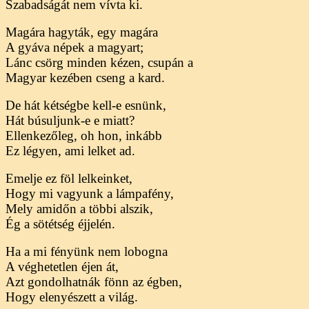
Szabadságát nem vívta ki.
Magára hagyták, egy magára
A gyáva népek a magyart;
Lánc csörg minden kézen, csupán a
Magyar kezében cseng a kard.
De hát kétségbe kell-e esnünk,
Hát búsuljunk-e e miatt?
Ellenkezőleg, oh hon, inkább
Ez légyen, ami lelket ad.
Emelje ez föl lelkeinket,
Hogy mi vagyunk a lámpafény,
Mely amidőn a többi alszik,
Ég a sötétség éjjelén.
Ha a mi fényünk nem lobogna
A véghetetlen éjen át,
Azt gondolhatnák fönn az égben,
Hogy elenyészett a világ.