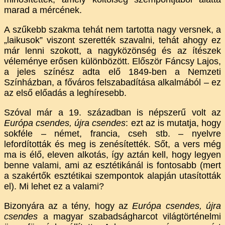
marad a mércének.
A szűkebb szakma tehát nem tartotta nagy versnek, a
„laikusok” viszont szerették szavalni, tehát ahogy ez
már lenni szokott, a nagyközönség és az ítészek
véleménye erősen különbözött. Először Fáncsy Lajos,
a jeles színész adta elő 1849-ben a Nemzeti
Színházban, a főváros felszabadítása alkalmából – ez
az első előadás a leghíresebb.
Szóval már a 19. században is népszerű volt az
Európa csendes, újra csendes
: ezt az is mutatja, hogy
sokféle – német, francia, cseh stb. – nyelvre
lefordították és meg is zenésítették. Sőt, a vers még
ma is élő, eleven alkotás, így aztán kell, hogy legyen
benne valami, ami az esztétikánál is fontosabb (mert
a szakértők esztétikai szempontok alapján utasították
el). Mi lehet ez a valami?
Bizonyára az a tény, hogy az
Európa csendes, újra
csendes
a magyar szabadságharcot világtörténelmi