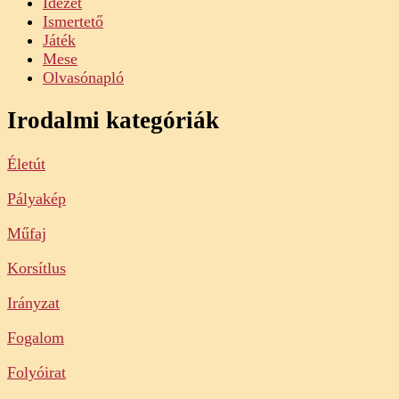
Idézet
Ismertető
Játék
Mese
Olvasónapló
Irodalmi kategóriák
Életút
Pályakép
Műfaj
Korsítlus
Irányzat
Fogalom
Folyóirat