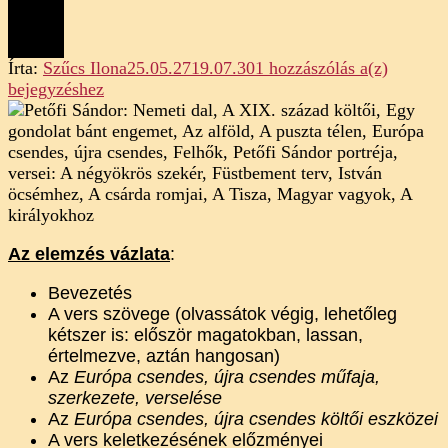
Petőfi
Írta:
Szűcs Ilona
25.05.27
19.07.30
1 hozzászólás a(z)
Sándor:
bejegyzéshez
Európa
csendes,
újra
csendes
(elemzé
Az elemzés vázlata
:
Bevezetés
A vers szövege (olvassátok végig, lehetőleg
kétszer is: először magatokban, lassan,
értelmezve, aztán hangosan)
Az
Európa csendes, újra csendes műfaja,
szerkezete, verselése
Az
Európa csendes, újra csendes költői eszközei
A vers keletkezésének előzményei