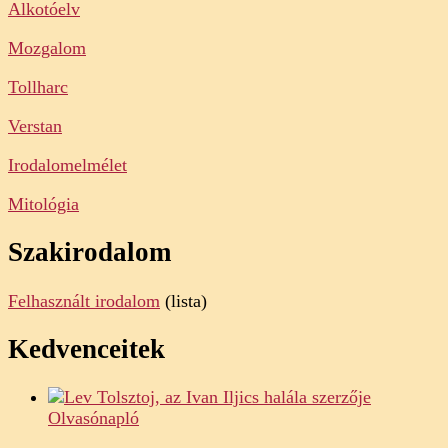
Alkotóelv
Mozgalom
Tollharc
Verstan
Irodalomelmélet
Mitológia
Szakirodalom
Felhasznált irodalom
(lista)
Kedvenceitek
Olvasónapló