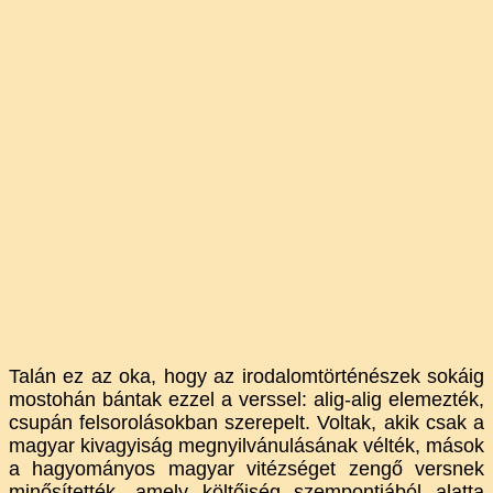
Talán ez az oka, hogy az irodalomtörténészek sokáig
mostohán bántak ezzel a verssel: alig-alig elemezték,
csupán felsorolásokban szerepelt. Voltak, akik csak a
magyar kivagyiság megnyilvánulásának vélték, mások
a hagyományos magyar vitézséget zengő versnek
minősítették, amely költőiség szempontjából alatta