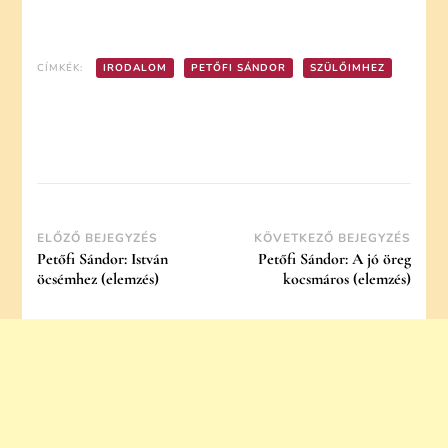
CÍMKÉK:
IRODALOM
PETŐFI SÁNDOR
SZÜLŐIMHEZ
Post
ELŐZŐ BEJEGYZÉS
KÖVETKEZŐ BEJEGYZÉS
Petőfi Sándor: István
Petőfi Sándor: A jó öreg
Navigation
öcsémhez (elemzés)
kocsmáros (elemzés)