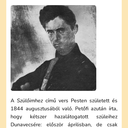
SÁNDOR:
SZÜLŐIMHEZ
(ELEMZÉS)
A
Szülőimhez
című vers Pesten született és
1844 augusztusából való. Petőfi azután írta,
hogy kétszer hazalátogatott szüleihez
Dunavecsére: először áprilisban, de csak