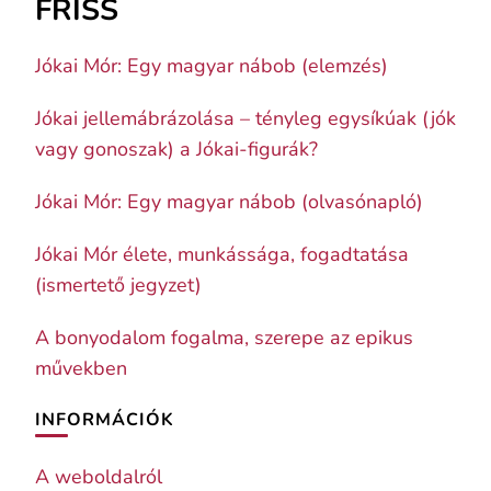
FRISS
Jókai Mór: Egy magyar nábob (elemzés)
Jókai jellemábrázolása – tényleg egysíkúak (jók
vagy gonoszak) a Jókai-figurák?
Jókai Mór: Egy magyar nábob (olvasónapló)
Jókai Mór élete, munkássága, fogadtatása
(ismertető jegyzet)
A bonyodalom fogalma, szerepe az epikus
művekben
INFORMÁCIÓK
A weboldalról