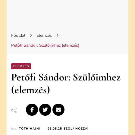
Főoldal
Elemzés
Petőfi Sándor: Szülőimhez (elemzés)
ELEMZÉS
Petőfi Sándor: Szülőimhez
(elemzés)
ON
Írta:
TÓTH HAJNI
25.05.25
SZÓLJ HOZZÁ!
PETŐFI