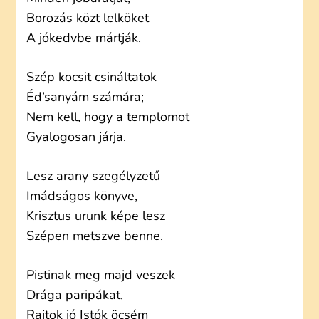
Borozás közt lelköket
A jókedvbe mártják.
Szép kocsit csináltatok
Éd’sanyám számára;
Nem kell, hogy a templomot
Gyalogosan járja.
Lesz arany szegélyzetű
Imádságos könyve,
Krisztus urunk képe lesz
Szépen metszve benne.
Pistinak meg majd veszek
Drága paripákat,
Rajtok jó Istók öcsém