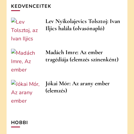
KEDVENCEITEK
Lev Nyikolajevics Tolsztoj: Ivan
Iljics halála (olvasónapló)
Madách Imre: Az ember
tragédiája (elemzés színenként)
Jókai Mór: Az arany ember
(elemzés)
HOBBI