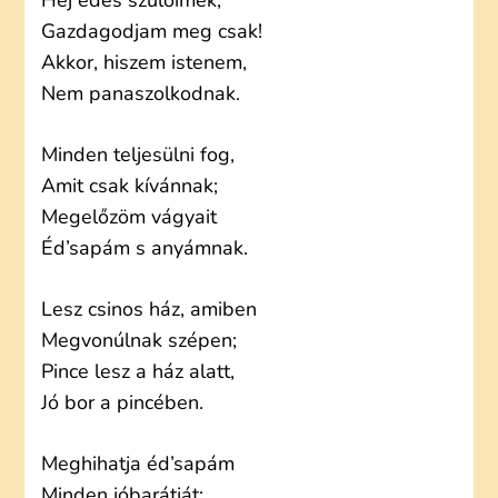
Hej édes szülőimék,
Gazdagodjam meg csak!
Akkor, hiszem istenem,
Nem panaszolkodnak.
Minden teljesülni fog,
Amit csak kívánnak;
Megelőzöm vágyait
Éd’sapám s anyámnak.
Lesz csinos ház, amiben
Megvonúlnak szépen;
Pince lesz a ház alatt,
Jó bor a pincében.
Meghihatja éd’sapám
Minden jóbarátját;