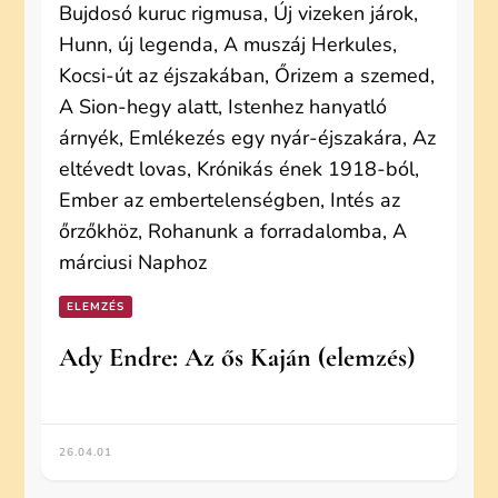
ELEMZÉS
Ady Endre: Az ős Kaján (elemzés)
26.04.01