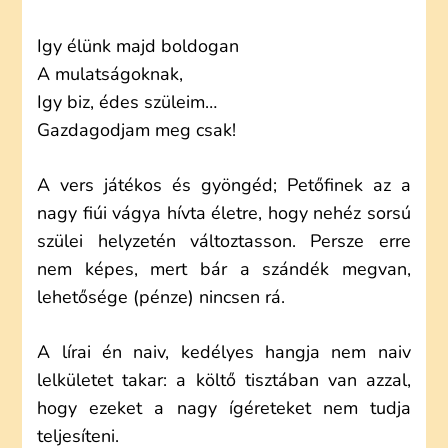
Igy élünk majd boldogan
A mulatságoknak,
Igy biz, édes szüleim…
Gazdagodjam meg csak!
A vers játékos és gyöngéd; Petőfinek az a
nagy fiúi vágya hívta életre, hogy nehéz sorsú
szülei helyzetén változtasson. Persze erre
nem képes, mert bár a szándék megvan,
lehetősége (pénze) nincsen rá.
A lírai én naiv, kedélyes hangja nem naiv
lelkületet takar: a költő tisztában van azzal,
hogy ezeket a nagy ígéreteket nem tudja
teljesíteni.