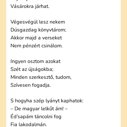
Vásárokra járhat.
Végesvégül lesz nekem
Dúsgazdag könyvtárom;
Akkor majd a verseket
Nem pénzért csinálom.
Ingyen osztom azokat
Szét az újságokba;
Minden szerkesztő, tudom,
Szívesen fogadja.
S hogyha szép lyányt kaphatok:
– De magyar lelkűt ám! –
Éd’sapám táncolni fog
Fia lakodalmán.