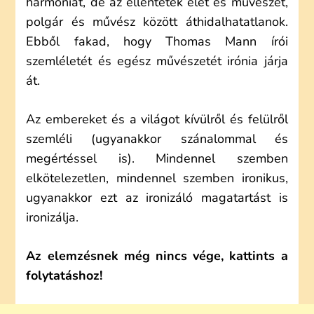
harmóniát, de az ellentétek élet és művészet,
polgár és művész között áthidalhatatlanok.
Ebből fakad, hogy Thomas Mann írói
szemléletét és egész művészetét irónia járja
át.
Az embereket és a világot kívülről és felülről
szemléli (ugyanakkor szánalommal és
megértéssel is). Mindennel szemben
elkötelezetlen, mindennel szemben ironikus,
ugyanakkor ezt az ironizáló magatartást is
ironizálja.
Az elemzésnek még nincs vége, kattints a
folytatáshoz!