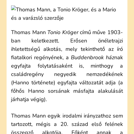
MANN:
TONIO
KRÖGER
(ELEMZÉS)
Thomas Mann
Tonio Kröger
című műve 1903-
ban keletkezett. Erősen önéletrajzi
ihletettségű alkotás, mely tekinthető az író
fiatalkori regényének, a
Buddenbrook ház
nak
egyfajta folytatásaként is, minthogy a
családregény negyedik nemzedékének
(Hanno története) egyfajta változatát adja (a
főhős Hanno sorsának másfajta alakulását
járhatja végig).
Thomas Mann egyik irodalmi irányzathoz sem
tartozott, mégis a 20. század első felének
összegző alkotója. Főként annak a