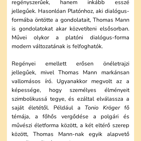
regényszerűek, hanem inkább esszé
jellegűek. Hasonlóan Platónhoz, aki dialógus-
formába öntötte a gondolatait, Thomas Mann
is gondolatokat akar közvetíteni elsősorban.
Művei olykor a platóni dialógus-forma
modern változatának is felfoghatók.
Regényei emellett erősen önéletrajzi
jellegűek, mivel Thomas Mann markánsan
vallomásos író. Ugyanakkor megvolt az a
képessége, hogy személyes élményeit
szimbolikussá tegye, és ezáltal elválassza a
saját életétől. Például a
Tonio Kröger
fő
témája, a főhős vergődése a polgári és
művészi életforma között, a két eltérő szerep
között, Thomas Mann-nak egyik alapvető