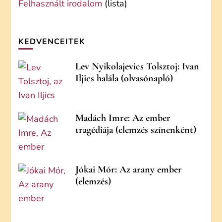
Felhasznált irodalom
(lista)
KEDVENCEITEK
Lev Nyikolajevics Tolsztoj: Ivan
Iljics halála (olvasónapló)
Madách Imre: Az ember
tragédiája (elemzés színenként)
Jókai Mór: Az arany ember
(elemzés)