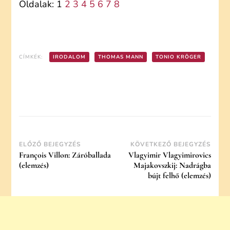
Oldalak:
1
2
3
4
5
6
7
8
CÍMKÉK:
IRODALOM
THOMAS MANN
TONIO KRÖGER
Post
ELŐZŐ BEJEGYZÉS
KÖVETKEZŐ BEJEGYZÉS
François Villon: Záróballada
Vlagyimir Vlagyimirovics
Navigation
(elemzés)
Majakovszkij: Nadrágba
bújt felhő (elemzés)