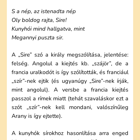
S a nép, az istenadta nép
Oly boldog rajta, Sire!
Kunyhói mind hallgatva, mint
Megannyi puszta sir.
A „Sire” szó a király megszólítása, jelentése:
felség. Angolul a kiejtés kb. „szájör”, de a
francia uralkodót is így szólították, és franciául
„szír”-nek ejtik (és ugyanúgy „Sire”-nek írják,
mint angolul). A versbe a francia kiejtés
passzol a rímek miatt (tehát szavaláskor ezt a
szót „szír”-nek kell mondani, valószínűleg
Arany is így ejtette).
A kunyhók sírokhoz hasonlítása arra enged