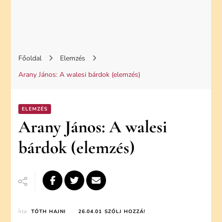
Főoldal
Elemzés
Arany János: A walesi bárdok (elemzés)
ELEMZÉS
Arany János: A walesi
bárdok (elemzés)
ON
Írta:
TÓTH HAJNI
26.04.01
SZÓLJ HOZZÁ!
ARANY