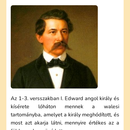
JÁNOS:
A
WALESI
BÁRDOK
(ELEMZÉS)
Az 1-3. versszakban I. Edward angol király és
kísérete lóháton mennek a walesi
tartományba, amelyet a király meghódított, és
most azt akarja látni, mennyire értékes az a