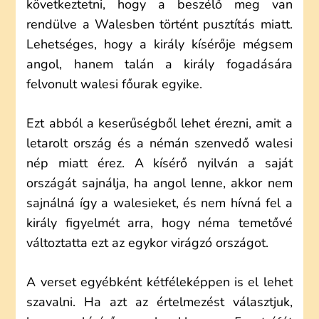
következtetni, hogy a beszélő meg van
rendülve a Walesben történt pusztítás miatt.
Lehetséges, hogy a király kísérője mégsem
angol, hanem talán a király fogadására
felvonult walesi főurak egyike.
Ezt abból a keserűségből lehet érezni, amit a
letarolt ország és a némán szenvedő walesi
nép miatt érez. A kísérő nyilván a saját
országát sajnálja, ha angol lenne, akkor nem
sajnálná így a walesieket, és nem hívná fel a
király figyelmét arra, hogy néma temetővé
változtatta ezt az egykor virágzó országot.
A verset egyébként kétféleképpen is el lehet
szavalni. Ha azt az értelmezést választjuk,