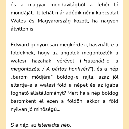
és a magyar mondavilágból a fehér ló
mondáját, itt tehát már adódik némi kapcsolat
Wales és Magyarország között, ha nagyon
átvitten is.
Edward gunyorosan megkérdezi, használt-e a
földeknek, hogy az angolok megöntözték a
walesi hazafiak vérével („
Használt-e a
megöntözés: / A pártos honfivér?
”), és a nép
„barom módjára” boldog-e rajta, azaz jól
eltartja-e a walesi föld a népet és az igába
fogható állatállományt? Mert ha a nép boldog
baromként él ezen a földön, akkor a föld
nyilván jó minőségű…
S a nép, az istenadta nép,