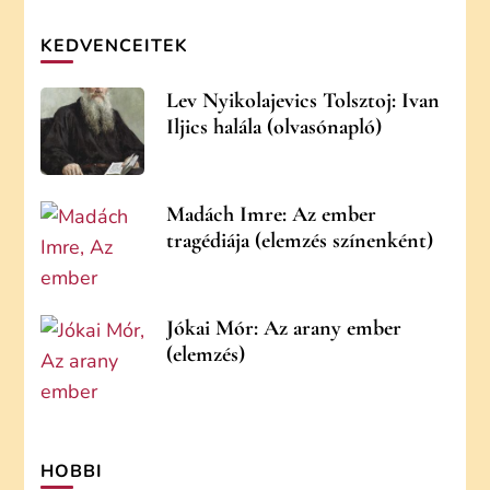
KEDVENCEITEK
Lev Nyikolajevics Tolsztoj: Ivan
Iljics halála (olvasónapló)
Madách Imre: Az ember
tragédiája (elemzés színenként)
Jókai Mór: Az arany ember
(elemzés)
HOBBI