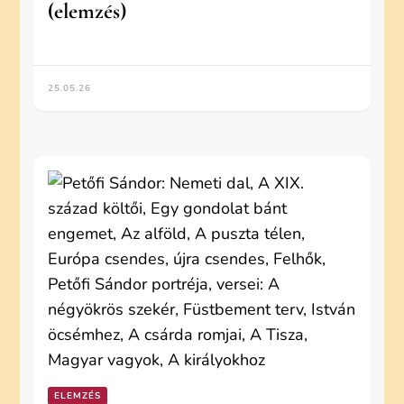
(elemzés)
25.05.26
ELEMZÉS