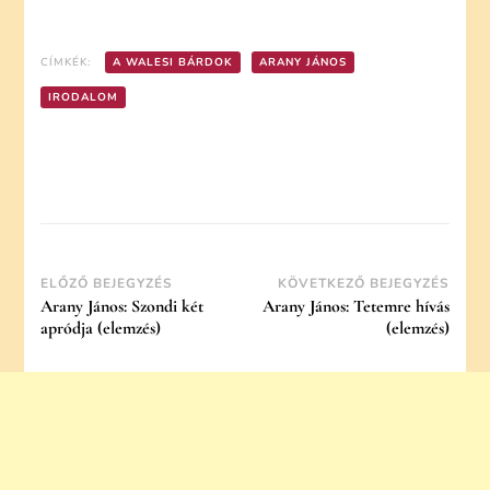
CÍMKÉK:
A WALESI BÁRDOK
ARANY JÁNOS
IRODALOM
Post
ELŐZŐ BEJEGYZÉS
KÖVETKEZŐ BEJEGYZÉS
Arany János: Szondi két
Arany János: Tetemre hívás
Navigation
apródja (elemzés)
(elemzés)