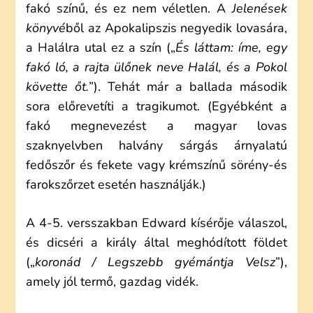
fakó színű, és ez nem véletlen. A
Jelenések
könyvé
ből az Apokalipszis negyedik lovasára,
a Halálra utal ez a szín („
És láttam: íme, egy
fakó ló, a rajta ülőnek neve Halál, és a Pokol
követte őt.
”). Tehát már a ballada második
sora előrevetíti a tragikumot. (Egyébként a
fakó megnevezést a magyar lovas
szaknyelvben halvány sárgás árnyalatú
fedőszőr és fekete vagy krémszínű sörény-és
farokszőrzet esetén használják.)
A 4-5. versszakban Edward kísérője válaszol,
és dicséri a király által meghódított földet
(„
koronád / Legszebb gyémántja Velsz
”),
amely jól termő, gazdag vidék.