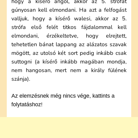
hogy a kísérő angol, akkor az 5. strófát
gúnyosan kell elmondani. Ha azt a felfogást
valljuk, hogy a kísérő walesi, akkor az 5.
strófa első felét titkos fájdalommal kell
elmondani, érzékeltetve, hogy elrejtett,
tehetetlen bánat lappang az alázatos szavak
mögött, az utolsó két sort pedig inkább csak
suttogni (a kísérő inkább magában mondja,
nem hangosan, mert nem a király fülének
szánja).
Az elemzésnek még nincs vége, kattints a
folytatáshoz!