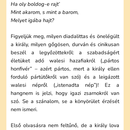
Ha oly boldog-e rajt’
Mint akarom, s mint a barom,
Melyet igába hajt?
Figyeljük meg, milyen diadalittas és önelégült
a király, milyen gőgösen, durván és cinikusan
beszél a legyőzöttekről: a szabadságért
életüket adó walesi hazafiakról („pártos
honfivér” – azért pártos, mert a király ellen
forduló pártütőkről van szó) és a leigázott
walesi népről („istenadta nép”)! Ez a
hangnem is jelzi, hogy igazi zsarnokról van
szó. Se a szánalom, se a könyörület érzését
nem ismeri.
Első olvasásra nem feltűnő, de a király lova