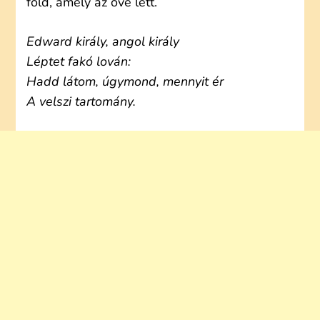
föld, amely az övé lett.
Edward király, angol király
Léptet fakó lován:
Hadd látom, úgymond, mennyit ér
A velszi tartomány.