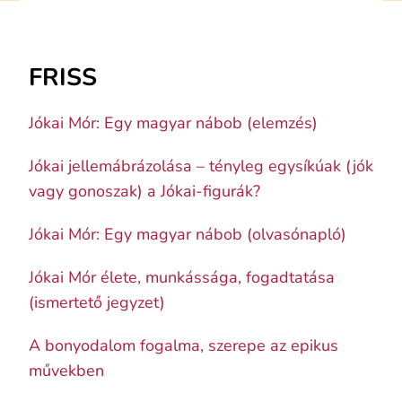
FRISS
Jókai Mór: Egy magyar nábob (elemzés)
Jókai jellemábrázolása – tényleg egysíkúak (jók
vagy gonoszak) a Jókai-figurák?
Jókai Mór: Egy magyar nábob (olvasónapló)
Jókai Mór élete, munkássága, fogadtatása
(ismertető jegyzet)
A bonyodalom fogalma, szerepe az epikus
művekben