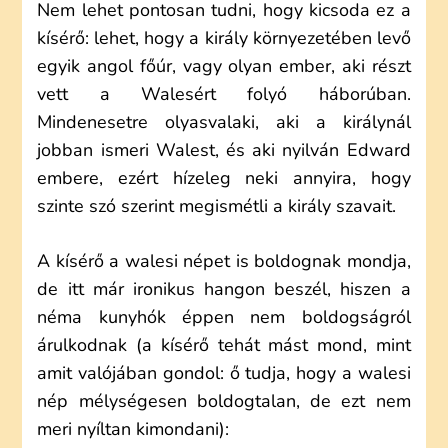
Nem lehet pontosan tudni, hogy kicsoda ez a
kísérő: lehet, hogy a király környezetében levő
egyik angol főúr, vagy olyan ember, aki részt
vett a Walesért folyó háborúban.
Mindenesetre olyasvalaki, aki a királynál
jobban ismeri Walest, és aki nyilván Edward
embere, ezért hízeleg neki annyira, hogy
szinte szó szerint megismétli a király szavait.
A kísérő a walesi népet is boldognak mondja,
de itt már ironikus hangon beszél, hiszen a
néma kunyhók éppen nem boldogságról
árulkodnak (a kísérő tehát mást mond, mint
amit valójában gondol: ő tudja, hogy a walesi
nép mélységesen boldogtalan, de ezt nem
meri nyíltan kimondani):