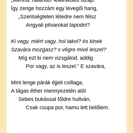
„Merész halandó! lelkesedett iszap!”
Így zenge hozzám egy levegői hang,
„Szentségtelen létedre nem félsz
Angyali pitvarokat tapodni?
Ki vagy, miért vagy, hol lakol? és kinek
Szavára mozgasz? s végre mivé leszel?
Míg ezt ki nem vizsgálod, addig
Por vagy, az is leszel.” E szavára,
Mint lenge párák éjjeli csillaga,
A tágas éther mennyezetén alól
Sebes bukással főldre hullván,
Csak csupa por, hamu lett belőlem.