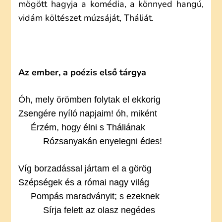
mögött hagyja a komédia, a könnyed hangú,
vidám költészet múzsáját, Tháliát.
Az ember, a poézis első tárgya
Óh, mely örömben folytak el ekkorig
Zsengére nyíló napjaim! óh, miként
Érzém, hogy élni s Tháliának
Rózsanyakán enyelegni édes!
Víg borzadással jártam el a görög
Szépségek és a római nagy világ
Pompás maradványit; s ezeknek
Sírja felett az olasz negédes