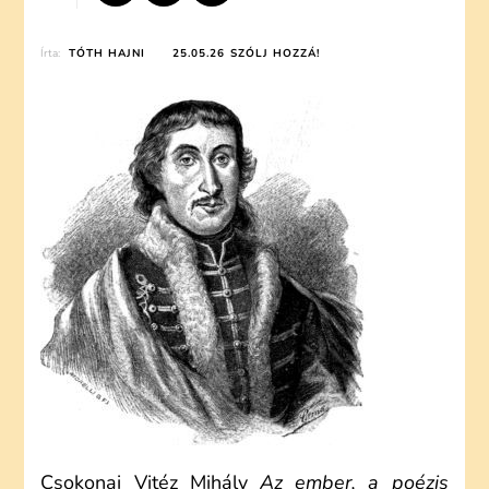
ON
Írta:
TÓTH HAJNI
25.05.26
SZÓLJ HOZZÁ!
CSOKONAI
VITÉZ
MIHÁLY:
AZ
EMBER,
A
POÉZIS
ELSŐ
TÁRGYA
(ELEMZÉS)
Csokonai Vitéz Mihály
Az ember, a poézis