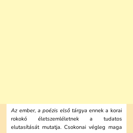
Az ember, a poézis első tárgya
ennek a korai
rokokó életszemléletnek a tudatos
elutasítását mutatja. Csokonai végleg maga