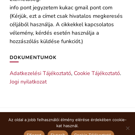
info pont jegyzetem kukac gmail pont com
(Kérjük, ezt a címet csak hivatalos megkeresés
céljából használja. A cikkekkel kapcsolatos
vélemény, kérdés esetén használja a
hozzászólás küldése funkciót.)
DOKUMENTUMOK
Adatkezelési Tájékoztató
,
Cookie Tájékoztató
.
Jogi nyilatkozat
Az oldal a jobb felhasználói élmény elérése érdekében cookie-
COOKIE TÁJÉKOZTATÓ
kat használ.
© Copyright 2026
jegyzetem
. Minden jog fenntartva.
Elfogad
Elutasít
Cookie Tájékoztató