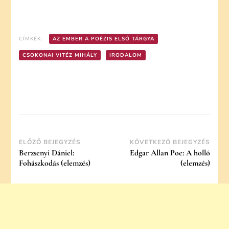
CÍMKÉK:
AZ EMBER A POÉZIS ELSŐ TÁRGYA
CSOKONAI VITÉZ MIHÁLY
IRODALOM
Post
ELŐZŐ BEJEGYZÉS
KÖVETKEZŐ BEJEGYZÉS
Berzsenyi Dániel:
Edgar Allan Poe: A holló
Navigation
Fohászkodás (elemzés)
(elemzés)