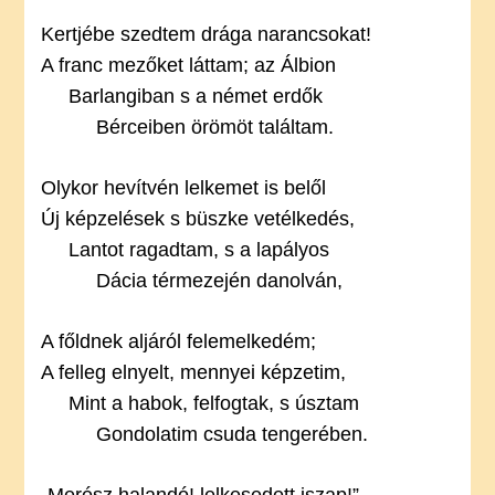
Kertjébe szedtem drága narancsokat!
A franc mezőket láttam; az Álbion
Barlangiban s a német erdők
Bérceiben örömöt találtam.
Olykor hevítvén lelkemet is belől
Új képzelések s büszke vetélkedés,
Lantot ragadtam, s a lapályos
Dácia térmezején danolván,
A főldnek aljáról felemelkedém;
A felleg elnyelt, mennyei képzetim,
Mint a habok, felfogtak, s úsztam
Gondolatim csuda tengerében.