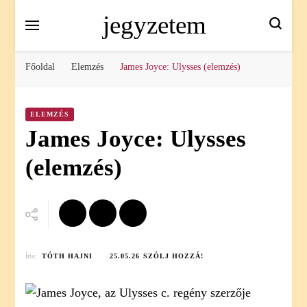
jegyzetem
Főoldal
Elemzés
James Joyce: Ulysses (elemzés)
ELEMZÉS
James Joyce: Ulysses
(elemzés)
ON
Írta:
TÓTH HAJNI
25.05.26
SZÓLJ HOZZÁ!
JAMES
JOYCE:
ULYSSES
(ELEMZÉS)