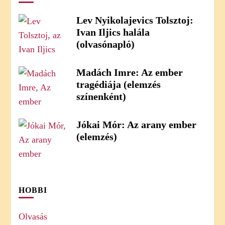
Lev Nyikolajevics Tolsztoj:
Ivan Iljics halála
(olvasónapló)
Madách Imre: Az ember
tragédiája (elemzés
színenként)
Jókai Mór: Az arany ember
(elemzés)
HOBBI
Olvasás