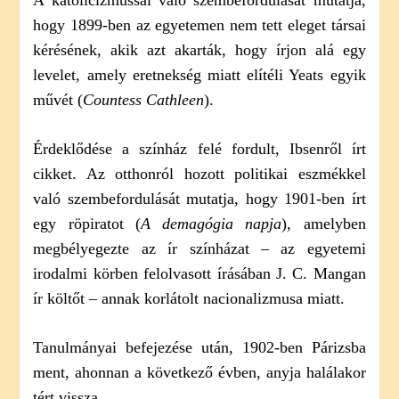
A katolicizmussal való szembefordulását mutatja,
hogy 1899-ben az egyetemen nem tett eleget társai
kérésének, akik azt akarták, hogy írjon alá egy
levelet, amely eretnekség miatt elítéli Yeats egyik
művét (
Countess Cathleen
).
Érdeklődése a színház felé fordult, Ibsenről írt
cikket. Az otthonról hozott politikai eszmékkel
való szembefordulását mutatja, hogy 1901-ben írt
egy röpiratot (
A demagógia napja
), amelyben
megbélyegezte az ír színházat – az egyetemi
irodalmi körben felolvasott írásában J. C. Mangan
ír költőt – annak korlátolt nacionalizmusa miatt.
Tanulmányai befejezése után, 1902-ben Párizsba
ment, ahonnan a következő évben, anyja halálakor
tért vissza.