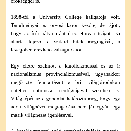
örökséggel is.
1898-tól a University College hallgatója volt.
Tanulmányait az orvosi karon kezdte, de rájött,
hogy az írói pálya iránt érez elhivatottságot. Ki
akarta fejezni a szilárd hitek megingását, a
levegőben érezhető válságtudatot.
Egy életre szakított a katolicizmussal és az ír
nacionalizmus provincializmusával, ugyanakkor
megőrizte fenntartásait a brit világbirodalom
öntelten optimista ideológiájával szemben is.
Világképét az a gondolat határozta meg, hogy egy
adott világnézet megtagadása nem jár együtt egy
másik világnézet igenlésével.