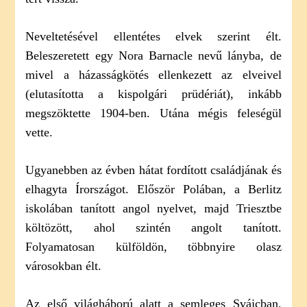
Neveltetésével ellentétes elvek szerint élt.
Beleszeretett egy Nora Barnacle nevű lányba, de
mivel a házasságkötés ellenkezett az elveivel
(elutasította a kispolgári prüdériát), inkább
megszöktette 1904-ben. Utána mégis feleségül
vette.
Ugyanebben az évben hátat fordított családjának és
elhagyta Írországot. Először Polában, a Berlitz
iskolában tanított angol nyelvet, majd Triesztbe
költözött, ahol szintén angolt tanított.
Folyamatosan külföldön, többnyire olasz
városokban élt.
Az első világháború alatt a semleges Svájcban,