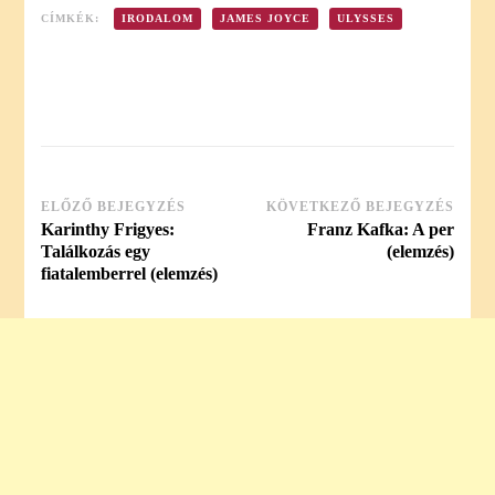
CÍMKÉK:
IRODALOM
JAMES JOYCE
ULYSSES
ELŐZŐ BEJEGYZÉS
KÖVETKEZŐ BEJEGYZÉS
Post
Karinthy Frigyes:
Franz Kafka: A per
Navigation
Találkozás egy
(elemzés)
fiatalemberrel (elemzés)