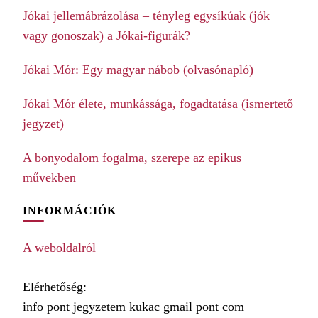
Jókai jellemábrázolása – tényleg egysíkúak (jók
vagy gonoszak) a Jókai-figurák?
Jókai Mór: Egy magyar nábob (olvasónapló)
Jókai Mór élete, munkássága, fogadtatása (ismertető
jegyzet)
A bonyodalom fogalma, szerepe az epikus
művekben
INFORMÁCIÓK
A weboldalról
Elérhetőség:
info pont jegyzetem kukac gmail pont com