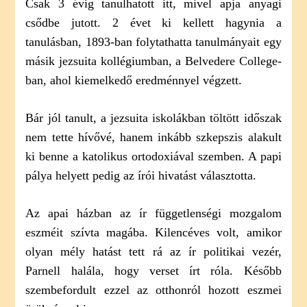
Csak 3 évig tanulhatott itt, mivel apja anyagi
csődbe jutott. 2 évet ki kellett hagynia a
tanulásban, 1893-ban folytathatta tanulmányait egy
másik jezsuita kollégiumban, a Belvedere College-
ban, ahol kiemelkedő eredménnyel végzett.
Bár jól tanult, a jezsuita iskolákban töltött időszak
nem tette hívővé, hanem inkább szkepszis alakult
ki benne a katolikus ortodoxiával szemben. A papi
pálya helyett pedig az írói hivatást választotta.
Az apai házban az ír függetlenségi mozgalom
eszméit szívta magába. Kilencéves volt, amikor
olyan mély hatást tett rá az ír politikai vezér,
Parnell halála, hogy verset írt róla. Később
szembefordult ezzel az otthonról hozott eszmei