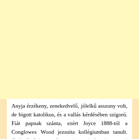
Anyja érzékeny, zenekedvelő, jólelkű asszony volt,
de bigott katolikus, és a vallás kérdésében szigorú.
Fiát papnak szánta, ezért Joyce 1888-tól a
Conglowes Wood jezsuita kollégiumban tanult.