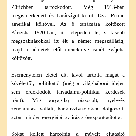
Zürichben tartózkodott. Még 1913-ban
megismerkedett és barátságot kötött Ezra Pound
amerikai költővel. Az ő tanácsára költözött
Párizsba 1920-ban, itt telepedett le, s kisebb
megszakításokkal itt élt a német megszállásig,
majd a németek elől menekülve ismét Svájcba
költözött.
Eseménytelen életet élt, távol tartotta magát a
közélettől, politikától (még a világháború idején
sem érdeklődött társadalmi-politikai kérdések
iránt). Míg anyagilag rászorult, nyelv-és
zenetanítást vállalt, banktisztviselőként dolgozott,
aztán minden energiáját az írásra összpontosította.
Sokat kellett harcolnia a műveit elutasító