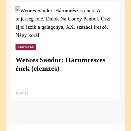
ELEMZÉS
Weöres Sándor: Háromrészes
ének (elemzés)
25.05.23