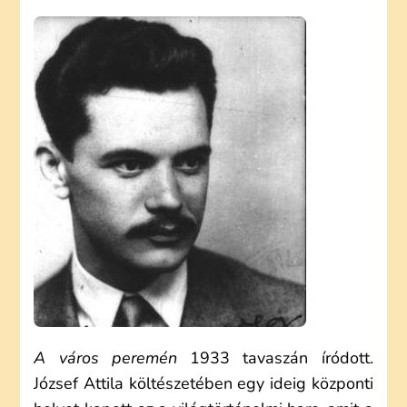
ATTILA:
A
VÁROS
PEREMÉN
(ELEMZÉS)
A város peremén
1933 tavaszán íródott.
József Attila költészetében egy ideig központi