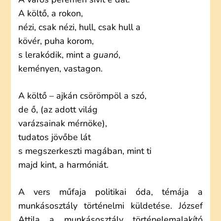
A költő, a rokon,
nézi, csak nézi, hull, csak hull a
kövér, puha korom,
s lerakódik, mint a
guanó
,
keményen, vastagon.
A költő – ajkán csörömpöl a szó,
de ő, (az adott világ
varázsainak mérnöke),
tudatos jövőbe lát
s megszerkeszti magában, mint ti
majd kint, a harmóniát.
A vers műfaja politikai óda, témája a
munkásosztály történelmi küldetése. József
Attila a munkásosztály történelemalakító