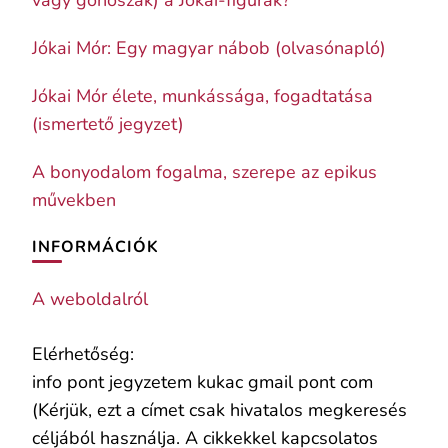
vagy gonoszak) a Jókai-figurák?
Jókai Mór: Egy magyar nábob (olvasónapló)
Jókai Mór élete, munkássága, fogadtatása
(ismertető jegyzet)
A bonyodalom fogalma, szerepe az epikus
művekben
INFORMÁCIÓK
A weboldalról
Elérhetőség:
info pont jegyzetem kukac gmail pont com
(Kérjük, ezt a címet csak hivatalos megkeresés
céljából használja. A cikkekkel kapcsolatos