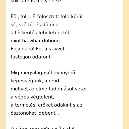
sok tárnás mélyeinek!
Föl, föl!… E fölosztott föld körül
sír, szédül és dülöng
a léckerités leheletünktől,
mint ha vihar dühöng.
Fujjunk rá! Föl a szivvel,
füstöljön odafönt!
Mig megvilágosúl gyönyörű
képességünk, a rend,
mellyel az elme tudomásul veszi
a véges végtelent,
a termelési erőket odakint s az
ösztönöket idebent…
A város peremén sivít e dal.