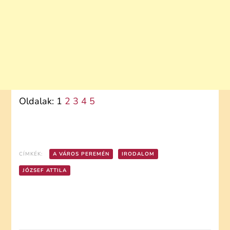
Oldalak:
1
2
3
4
5
CÍMKÉK:
A VÁROS PEREMÉN
IRODALOM
JÓZSEF ATTILA