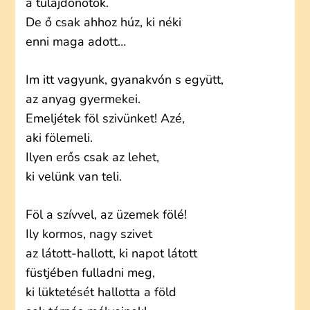
a tulajdonotok.
De ő csak ahhoz húz, ki néki
enni maga adott…
Im itt vagyunk, gyanakvón s együtt,
az anyag gyermekei.
Emeljétek föl szivünket! Azé,
aki fölemeli.
Ilyen erős csak az lehet,
ki velünk van teli.
Föl a szívvel, az üzemek fölé!
Ily kormos, nagy szivet
az látott-hallott, ki napot látott
füstjében fulladni meg,
ki lüktetését hallotta a föld