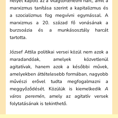
helyet kapott az a világtörténelmi harc, amit a
marxizmus tanítása szerint a kapitalizmus és
a szocializmus fog megvívni egymással. A
marxizmus a 20. század fő vonásának a
burzsoázia és a munkásosztály harcát
tartotta.
József Attila politikai versei közül nem azok a
maradandóak, amelyek közvetlenül
agitatívak, hanem azok a későbbi művek,
amelyekben áttételesebb formában, nagyobb
művészi erővel tudta megfogalmazni a
meggyőződését. Közülük is kiemelkedik
A
város peremén
, amely az agitatív versek
folytatásának is tekinthető.