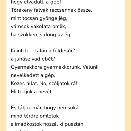
hogy elvadult, a gép!
Törékeny falvak reccsennek össze,
mint tócsán gyönge jég,
városok vakolata omlik,
ha szökken; s döng az ég.
Ki inti le – talán a földesúr? –
a juhász vad ebét?
Gyermekkora gyermekkorunk. Velünk
nevelkedett a gép.
Kezes állat. No, szóljatok rá!
Mi tudjuk a nevét.
És látjuk már, hogy nemsoká
mind térdre omlotok
s imádkoztok hozzá, ki pusztán