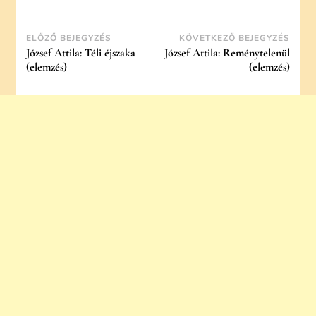
Post
ELŐZŐ BEJEGYZÉS
KÖVETKEZŐ BEJEGYZÉS
József Attila: Téli éjszaka
József Attila: Reménytelenül
Navigation
(elemzés)
(elemzés)