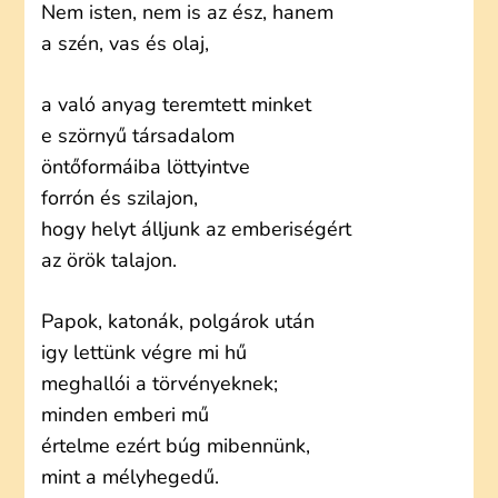
Nem isten, nem is az ész, hanem
a szén, vas és olaj,
a való anyag teremtett minket
e szörnyű társadalom
öntőformáiba löttyintve
forrón és szilajon,
hogy helyt álljunk az emberiségért
az örök talajon.
Papok, katonák, polgárok után
igy lettünk végre mi hű
meghallói a törvényeknek;
minden emberi mű
értelme ezért búg mibennünk,
mint a mélyhegedű.