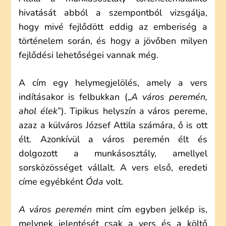
hivatását abból a szempontból vizsgálja,
hogy mivé fejlődött eddig az emberiség a
történelem során, és hogy a jövőben milyen
fejlődési lehetőségei vannak még.
A cím egy helymegjelölés, amely a vers
indításakor is felbukkan („
A város peremén,
ahol élek
”). Tipikus helyszín a város pereme,
azaz a külváros József Attila számára, ő is ott
élt. Azonkívül a város peremén élt és
dolgozott a munkásosztály, amellyel
sorsközösséget vállalt. A vers első, eredeti
címe egyébként
Óda
volt.
A város peremén
mint cím egyben jelkép is,
melynek jelentését csak a vers és a költő