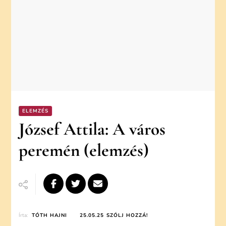
ELEMZÉS
József Attila: A város
peremén (elemzés)
ON
Írta:
TÓTH HAJNI
25.05.25
SZÓLJ HOZZÁ!
JÓZSEF