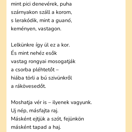
mint pici denevérek, puha
szárnyakon száll a korom,
s lerakódik, mint a
guanó
,
keményen, vastagon.
Lelkünkre így ül ez a kor.
És mint nehéz esők
vastag rongyai mosogatják
a csorba pléhtetőt –
hiába törli a bú szivünkről
a rákövesedőt.
Moshatja vér is – ilyenek vagyunk.
Uj nép, másfajta raj.
Másként ejtjük a szót, fejünkön
másként tapad a haj.