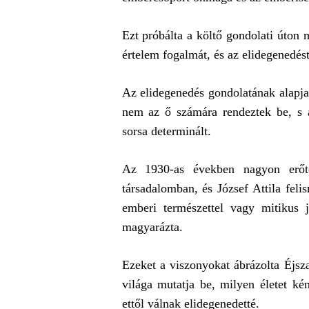
Ezt próbálta a költő gondolati úton 
értelem fogalmát, és az elidegenedést
Az elidegenedés gondolatának alapj
nem az ő számára rendeztek be, s a
sorsa determinált.
Az 1930-as években nagyon erőtel
társadalomban, és József Attila feli
emberi természettel vagy mitikus 
magyarázta.
Ezeket a viszonyokat ábrázolta Éjsza
világa mutatja be, milyen életet kén
ettől válnak elidegenedetté.