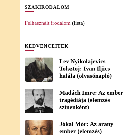
SZAKIRODALOM
Felhasznált irodalom
(lista)
KEDVENCEITEK
Lev Nyikolajevics
Tolsztoj: Ivan Iljics
halála (olvasónapló)
Madách Imre: Az ember
tragédiája (elemzés
színenként)
Jókai Mór: Az arany
ember (elemzés)