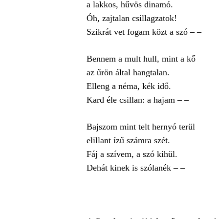
a lakkos, hűvös dinamó.
Óh, zajtalan csillagzatok!
Szikrát vet fogam közt a szó – –
Bennem a mult hull, mint a kő
az űrön által hangtalan.
Elleng a néma, kék idő.
Kard éle csillan: a hajam – –
Bajszom mint telt hernyó terül
elillant ízű számra szét.
Fáj a szívem, a szó kihül.
Dehát kinek is szólanék – –