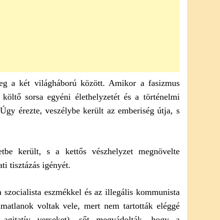
meg a két világháború között. Amikor a fasizmus
költő sorsa egyéni élethelyzetét és a történelmi
. Úgy érezte, veszélybe került az emberiség útja, s
etbe került, s a kettős vészhelyzet megnövelte
i tisztázás igényét.
 szocialista eszmékkel és az illegális kommunista
lmatlanok voltak vele, mert nem tartották eléggé
t agitatív verseket), sőt megvádolták, hogy a