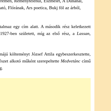
talmaz egy cím alatt. A második rész keletkezett
927-ben született, míg az első rész, a
Lassan,
májú költeményt József Attila egybeszerkesztette,
gészet alkotó műként szerepeltette
Medvetánc
című
g.