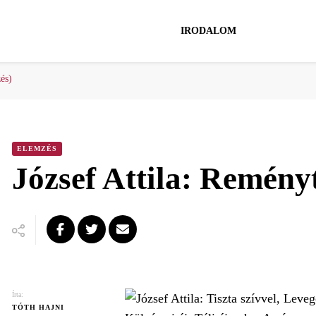
IRODALOM
és)
ELEMZÉS
József Attila: Reményt
Írta:
TÓTH HAJNI