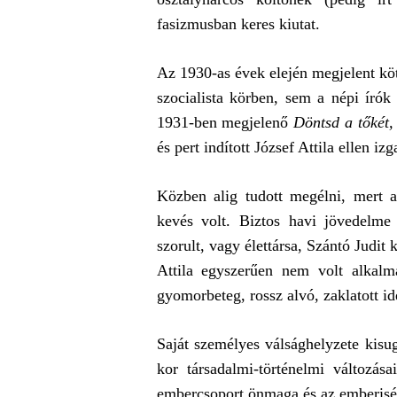
fasizmusban keres kiutat.
Az 1930-as évek elején megjelent köt
szocialista körben, sem a népi írók
1931-ben megjelenő
Döntsd a tőkét,
és pert indított József Attila ellen iz
Közben alig tudott megélni, mert a
kevés volt. Biztos havi jövedelm
szorult, vagy élettársa, Szántó Judit
Attila egyszerűen nem volt alkalm
gyomorbeteg, rossz alvó, zaklatott id
Saját személyes válsághelyzete kisu
kor társadalmi-történelmi változás
embercsoport önmaga és az emberiség 