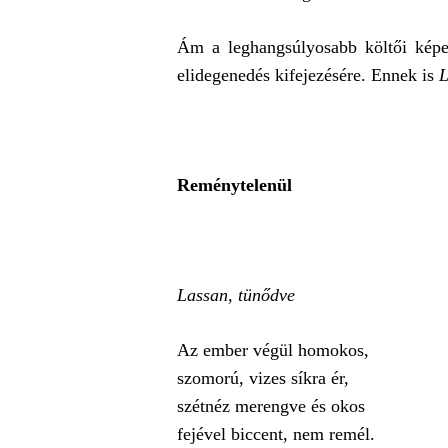
Ám a leghangsúlyosabb költői kép
elidegenedés kifejezésére. Ennek is
L
Reménytelenül
Lassan, tünődve
Az ember végül homokos,
szomorú, vizes síkra ér,
szétnéz merengve és okos
fejével biccent, nem remél.