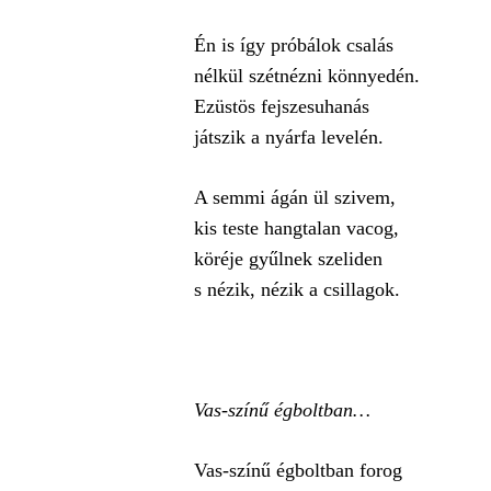
Én is így próbálok csalás
nélkül szétnézni könnyedén.
Ezüstös fejszesuhanás
játszik a nyárfa levelén.
A semmi ágán ül szivem,
kis teste hangtalan vacog,
köréje gyűlnek szeliden
s nézik, nézik a csillagok.
Vas-színű égboltban…
Vas-színű égboltban forog