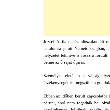
József Attila nehéz időszakot élt 
hatalomra jutott Németországban, a 
helyzetet tekintve is rosszra fordult
benne az ő saját útja is.
Személyes életében is válsághelyz
érzékenységét és megszülte a gondolat
Ebben az időben került kapcsolatba a
párttal, ahol nem fogadták be, biza
osztályharcos költőnek (pedig ír