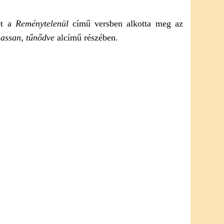
et a
Reménytelenül
című versben alkotta meg az
assan, tűnődve
alcímű részében.