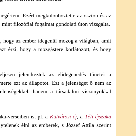
megérteni. Ezért megkülönböztette az ösztön és az
 mint filozófiai fogalmat gondolati úton vizsgálta.
a, hogy az ember idegenül mozog a világban, amit
zt érzi, hogy a mozgástere korlátozott, és hogy
jesen jelentkeztek az elidegenedés tünetei a
smerte ezt az állapotot. Ezt a jelenséget ő nem az
jelenségekkel, hanem a társadalmi viszonyokkal
ka-verseiben is, pl. a
Külvárosi éj
, a
Téli éjszaka
ytelenek élni az emberek, s József Attila szerint