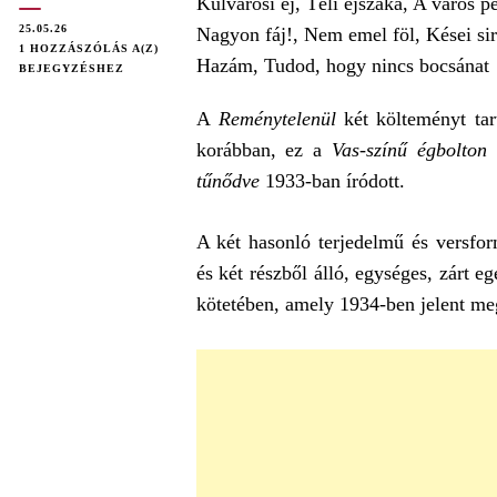
25.05.26
JÓZSEF
1 HOZZÁSZÓLÁS A(Z)
ATTILA:
BEJEGYZÉSHEZ
REMÉNYTELENÜL
(ELEMZÉS)
A
Reménytelenül
két költeményt tar
korábban, ez a
Vas-színű égbolton
1
tűnődve
1933-ban íródott.
A két hasonló terjedelmű és versfor
és két részből álló, egységes, zárt e
kötetében, amely 1934-ben jelent me