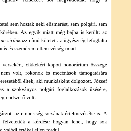
etei sem hoztak neki elismerést, sem polgári, sem
 körében. Az egyik miatt még bajba is került: az
 ne siránkozz
című kötetet az ügyészség lefoglalta
gatás és szemérem elleni vétség miatt.
 versekért, cikkekért kapott honorárium összege
e nem volt, rokonok és mecénások támogatására
 keresetéből éltek, aki munkásként dolgozott. József
as a szokványos polgári foglalkozások űzésére,
egrendszerű volt.
gárzott az emberiség sorsának értelmezésébe is. A
ai felvetették a kérdést: hogyan lehet, hogy sok
valódi értékei ellen fordul.