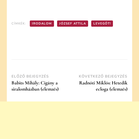
CÍMKÉK:
IRODALOM
JÓZSEF ATTILA
LEVEGŐT!
Post
ELŐZŐ BEJEGYZÉS
KÖVETKEZŐ BEJEGYZÉS
Babits Mihály: Cigány a
Radnóti Miklós: Hetedik
Navigation
siralomházban (elemzés)
ecloga (elemzés)