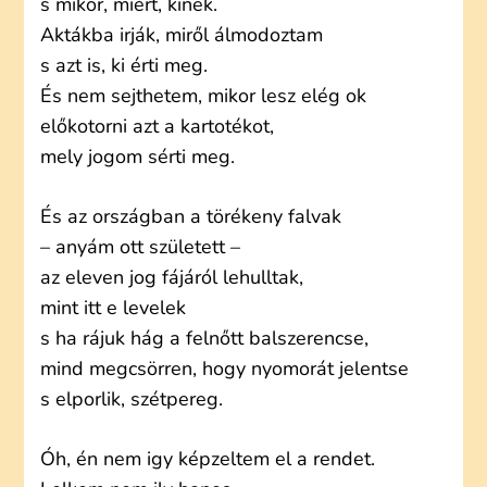
s mikor, miért, kinek.
Aktákba irják, miről álmodoztam
s azt is, ki érti meg.
És nem sejthetem, mikor lesz elég ok
előkotorni azt a kartotékot,
mely jogom sérti meg.
És az országban a törékeny falvak
– anyám ott született –
az eleven jog fájáról lehulltak,
mint itt e levelek
s ha rájuk hág a felnőtt balszerencse,
mind megcsörren, hogy nyomorát jelentse
s elporlik, szétpereg.
Óh, én nem igy képzeltem el a rendet.