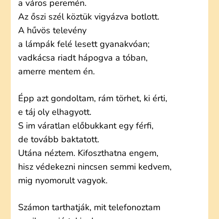
a város peremén.
Az őszi szél köztük vigyázva botlott.
A hűvös televény
a lámpák felé lesett gyanakvóan;
vadkácsa riadt hápogva a tóban,
amerre mentem én.
Épp azt gondoltam, rám törhet, ki érti,
e táj oly elhagyott.
S im váratlan előbukkant egy férfi,
de tovább baktatott.
Utána néztem. Kifoszthatna engem,
hisz védekezni nincsen semmi kedvem,
mig nyomorult vagyok.
Számon tarthatják, mit telefonoztam