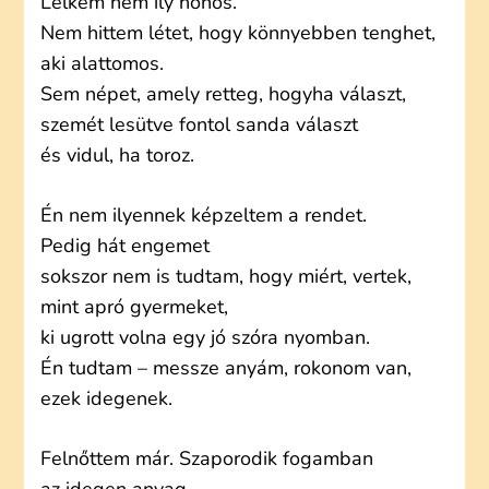
Lelkem nem ily honos.
Nem hittem létet, hogy könnyebben tenghet,
aki alattomos.
Sem népet, amely retteg, hogyha választ,
szemét lesütve fontol sanda választ
és vidul, ha toroz.
Én nem ilyennek képzeltem a rendet.
Pedig hát engemet
sokszor nem is tudtam, hogy miért, vertek,
mint apró gyermeket,
ki ugrott volna egy jó szóra nyomban.
Én tudtam – messze anyám, rokonom van,
ezek idegenek.
Felnőttem már. Szaporodik fogamban