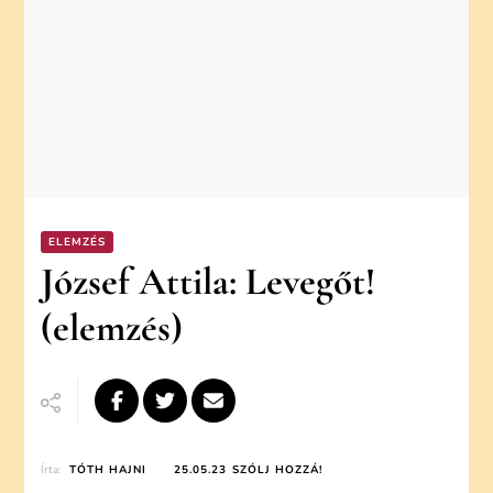
ELEMZÉS
József Attila: Levegőt!
(elemzés)
ON
Írta:
TÓTH HAJNI
25.05.23
SZÓLJ HOZZÁ!
JÓZSEF