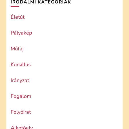
IRODALMI KATEGÓRIÁK
Életút
Pályakép
Műfaj
Korsítlus
Irányzat
Fogalom
Folyóirat
Alkotóelv