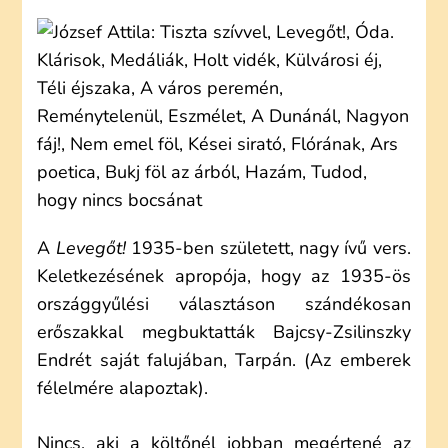
ATTILA:
LEVEGŐT!
(ELEMZÉS)
A
Levegőt!
1935-ben született, nagy ívű vers.
Keletkezésének apropója, hogy az 1935-ös
országgyűlési választáson szándékosan
erőszakkal megbuktatták Bajcsy-Zsilinszky
Endrét saját falujában, Tarpán. (Az emberek
félelmére alapoztak).
Nincs, aki a költőnél jobban megértené az