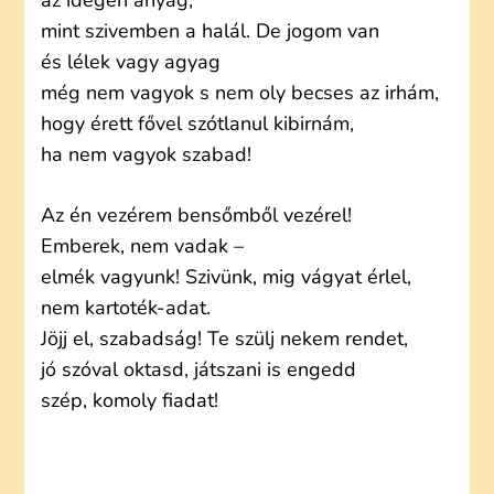
az idegen anyag,
mint szivemben a halál. De jogom van
és lélek vagy agyag
még nem vagyok s nem oly becses az irhám,
hogy érett fővel szótlanul kibirnám,
ha nem vagyok szabad!
Az én vezérem bensőmből vezérel!
Emberek, nem vadak –
elmék vagyunk! Szivünk, mig vágyat érlel,
nem kartoték-adat.
Jöjj el, szabadság! Te szülj nekem rendet,
jó szóval oktasd, játszani is engedd
szép, komoly fiadat!