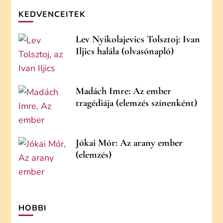
KEDVENCEITEK
Lev Nyikolajevics Tolsztoj: Ivan
Iljics halála (olvasónapló)
Madách Imre: Az ember
tragédiája (elemzés színenként)
Jókai Mór: Az arany ember
(elemzés)
HOBBI