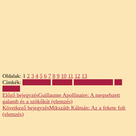
Oldalak:
1
2
3
4
5
6
7
8
9
10
11
12
13
Címkék:
A jó palócok
Irodalom
Mikszáth Kálmán
Tót
atyafiak
Post
Előző bejegyzés
Guillaume Apollinaire: A megsebzett
galamb és a szökőkút (elemzés)
Navigation
Következő bejegyzés
Mikszáth Kálmán: Az a fekete folt
(elemzés)