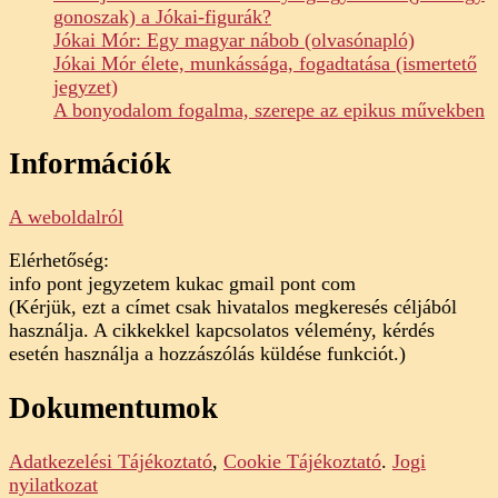
gonoszak) a Jókai-figurák?
Jókai Mór: Egy magyar nábob (olvasónapló)
Jókai Mór élete, munkássága, fogadtatása (ismertető
jegyzet)
A bonyodalom fogalma, szerepe az epikus művekben
Információk
A weboldalról
Elérhetőség:
info pont jegyzetem kukac gmail pont com
(Kérjük, ezt a címet csak hivatalos megkeresés céljából
használja. A cikkekkel kapcsolatos vélemény, kérdés
esetén használja a hozzászólás küldése funkciót.)
Dokumentumok
Adatkezelési Tájékoztató
,
Cookie Tájékoztató
.
Jogi
nyilatkozat