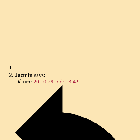
Jázmin
says:
Dátum:
20.10.29 Idő: 13:42