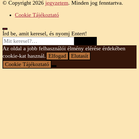
© Copyright 2026
jegyzetem
. Minden jog fenntartva.
Cookie Tájékoztató
Looking
Írd be, amit keresel, és nyomj Entert!
for
Something?
Az oldal a jobb felhasználói élmény elérése érdekében
cookie-kat használ.
Elfogad
Elutasít
Cookie Tájékoztató