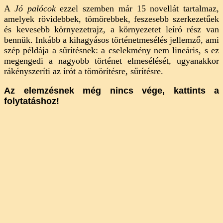
A
Jó palócok
ezzel szemben már 15 novellát tartalmaz,
amelyek rövidebbek, tömörebbek, feszesebb szerkezetűek
és kevesebb környezetrajz, a környezetet leíró rész van
bennük. Inkább a kihagyásos történetmesélés jellemző, ami
szép példája a sűrítésnek: a cselekmény nem lineáris, s ez
megengedi a nagyobb történet elmesélését, ugyanakkor
rákényszeríti az írót a tömörítésre, sűrítésre.
Az elemzésnek még nincs vége, kattints a
folytatáshoz!