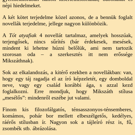
népi hiedelmeket.
A két kötet terjedelme közel azonos, de a bennük foglalt
novellák terjedelme, jellege nagyon különbözik.
A
Tót atyafiak
4 novellát tartalmaz, amelyek hosszúak,
terjengősek, nincs sűrítés (bár érdekesek, mesések,
mindent ki lehetne húzni belőlük, ami nem tartozik
szorosan oda – a szerkesztés itt nem erőssége
Mikszáthnak).
Sok az elkalandozás, a kitérő ezekben a novellákban: van,
hogy egy táj ragadja el az író képzeletét, egy domboldal
neve, vagy egy család korábbi ága, s azzal kezd
foglalkozni. Erre mondjuk, hogy Mikszáth stílusa
„mesélős”: mindenről eszébe jut valami.
Finom kis filozofálgatós, ténsasszonyos-ténsemberes,
komámos, pohár bor mellett elbeszélgetős, kedélyes,
ráérős stílusban ír. Nagyon sok a tájleíró rész is, fű,
zsombék stb. ábrázolása.