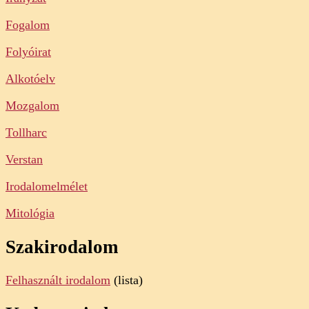
Fogalom
Folyóirat
Alkotóelv
Mozgalom
Tollharc
Verstan
Irodalomelmélet
Mitológia
Szakirodalom
Felhasznált irodalom
(lista)