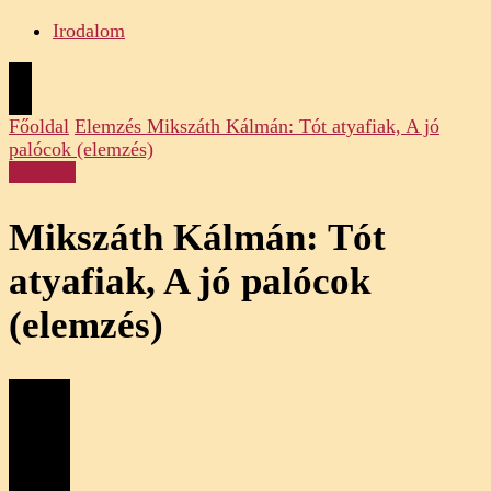
Irodalom
Főoldal
Elemzés
Mikszáth Kálmán: Tót atyafiak, A jó
palócok (elemzés)
Elemzés
Mikszáth Kálmán: Tót
atyafiak, A jó palócok
(elemzés)