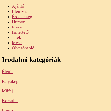
Ajánló
Elemzés
Érdekesség
Humor
Idézet
Ismertető
Játék
Mese
Olvasónapló
Irodalmi kategóriák
Életút
Pályakép
Műfaj
Korsítlus
Irányzat