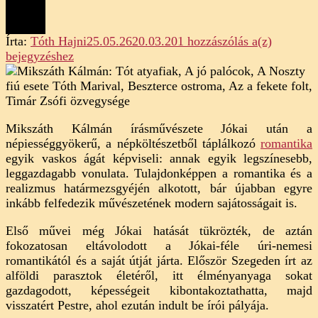
Mikszát
Írta:
Tóth Hajni
25.05.26
20.03.20
1 hozzászólás a(z)
Kálmán:
bejegyzéshez
Tót
atyafiak,
A
jó
Mikszáth Kálmán írásművészete Jókai után a
palócok
népiességgyökerű, a népköltészetből táplálkozó
romantika
(elemzés
egyik vaskos ágát képviseli: annak egyik legszínesebb,
leggazdagabb vonulata. Tulajdonképpen a romantika és a
realizmus határmezsgyéjén alkotott, bár újabban egyre
inkább felfedezik művészetének modern sajátosságait is.
Első művei még Jókai hatását tükrözték, de aztán
fokozatosan eltávolodott a Jókai-féle úri-nemesi
romantikától és a saját útját járta. Először Szegeden írt az
alföldi parasztok életéről, itt élményanyaga sokat
gazdagodott, képességeit kibontakoztathatta, majd
visszatért Pestre, ahol ezután indult be írói pályája.