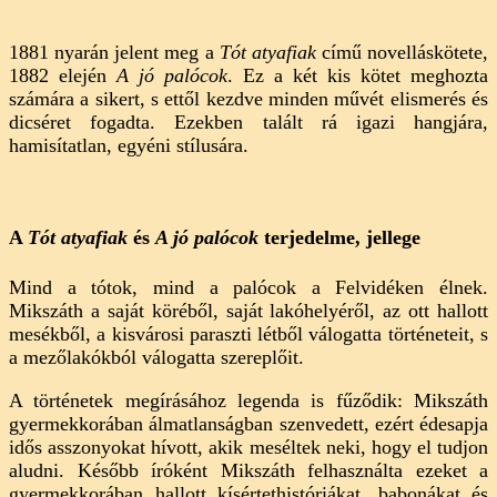
1881 nyarán jelent meg a
Tót atyafiak
című novelláskötete,
1882 elején
A jó palócok
. Ez a két kis kötet meghozta
számára a sikert, s ettől kezdve minden művét elismerés és
dicséret fogadta. Ezekben talált rá igazi hangjára,
hamisítatlan, egyéni stílusára.
A
Tót atyafiak
és
A jó palócok
terjedelme, jellege
Mind a tótok, mind a palócok a Felvidéken élnek.
Mikszáth a saját köréből, saját lakóhelyéről, az ott hallott
mesékből, a kisvárosi paraszti létből válogatta történeteit, s
a mezőlakókból válogatta szereplőit.
A történetek megírásához legenda is fűződik: Mikszáth
gyermekkorában álmatlanságban szenvedett, ezért édesapja
idős asszonyokat hívott, akik meséltek neki, hogy el tudjon
aludni. Később íróként Mikszáth felhasználta ezeket a
gyermekkorában hallott kísértethistóriákat, babonákat és