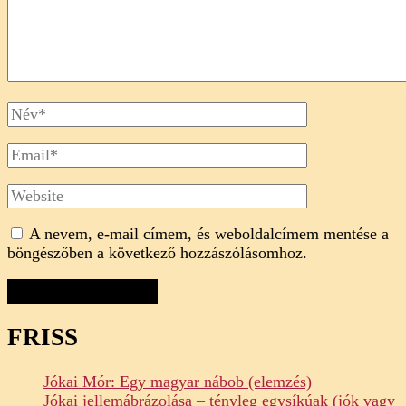
Full
Name
Email
Website
A nevem, e-mail címem, és weboldalcímem mentése a
böngészőben a következő hozzászólásomhoz.
FRISS
Jókai Mór: Egy magyar nábob (elemzés)
Jókai jellemábrázolása – tényleg egysíkúak (jók vagy