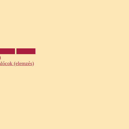
linaire
Irodalom
)
alócok (elemzés)