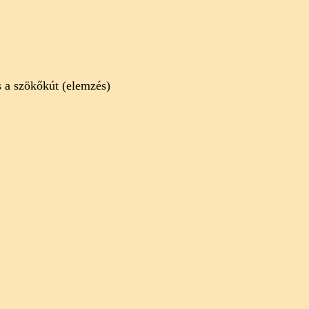
 a szökőkút (elemzés)