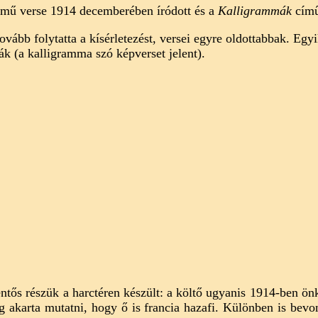
mű verse 1914 decemberében íródott és a
Kalligrammák
című
ovább folytatta a kísérletezést, versei egyre oldottabbak. Egyi
ák (a kalligramma szó képverset jelent).
entős részük a harctéren készült: a költő ugyanis 1914-ben ö
 akarta mutatni, hogy ő is francia hazafi. Különben is bevon