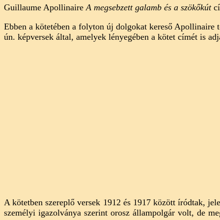
Guillaume Apollinaire
A megsebzett galamb és a szökőkút
cí
megsebzett
galamb
Ebben a kötetében a folyton új dolgokat kereső Apollinaire t
és
ún. képversek által, amelyek lényegében a kötet címét is adj
a
szökőkút
(elemzés)
című
bejegyzéshez
A kötetben szereplő versek 1912 és 1917 között íródtak, jel
személyi igazolványa szerint orosz állampolgár volt, de meg