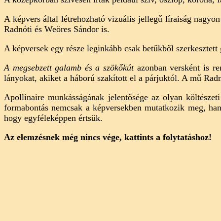
A képvers által létrehozható vizuális jellegű líraiság nagy
Radnóti és Weöres Sándor is.
A képversek egy része leginkább csak betűkből szerkesztett 
A megsebzett galamb és a szökőkút
azonban versként is re
lányokat, akiket a háború szakított el a párjuktól. A mű Rad
Apollinaire munkásságának jelentősége az olyan költésze
formabontás nemcsak a képversekben mutatkozik meg, hanem
hogy egyféleképpen értsük.
Az elemzésnek még nincs vége, kattints a folytatáshoz!