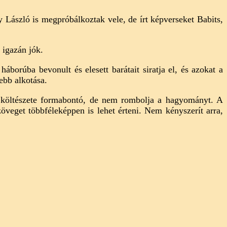
y László is megpróbálkoztak vele, de írt képverseket Babits,
 igazán jók.
borúba bevonult és elesett barátait siratja el, és azokat a
ebb alkotása.
: költészete formabontó, de nem rombolja a hagyományt. A
eget többféleképpen is lehet érteni. Nem kényszerít arra,