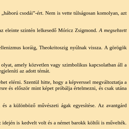
 a „háború csodái”-ért. Nem is vette túlságosan komolyan, azt
az eleinte szintén lelkesedő Móricz Zsigmond.
A megsebzett
llenizmus koráig, Theokritoszig nyúlnak vissza. A görögök
 olyat, amely közvetlen vagy szimbolikus kapcsolatban áll a
gjeleníti az adott témát.
ehet elérni. Szentül hitte, hogy a képverssel megváltoztatja a
sre és először mint képet próbálja értelmezni, és csak utána
a és a különböző művészeti ágak egyesítése. Az avantgárd
.
idején is kedvelt volt és a német barokk költői is művelték.