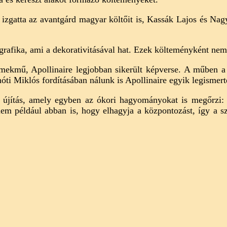
on izgatta az avantgárd magyar költőit is, Kassák Lajos és Nag
grafika, ami a dekorativitásával hat. Ezek költeményként nem
mekmű, Apollinaire legjobban sikerült képverse. A műben a há
nóti Miklós fordításában nálunk is Apollinaire egyik legismert
ti újítás, amely egyben az ókori hagyományokat is megőrzi
 például abban is, hogy elhagyja a központozást, így a szöv