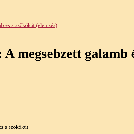
b és a szökőkút (elemzés)
: A megsebzett galamb é