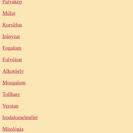
Pályakép
Műfaj
Korsítlus
Irányzat
Fogalom
Folyóirat
Alkotóelv
Mozgalom
Tollharc
Verstan
Irodalomelmélet
Mitológia