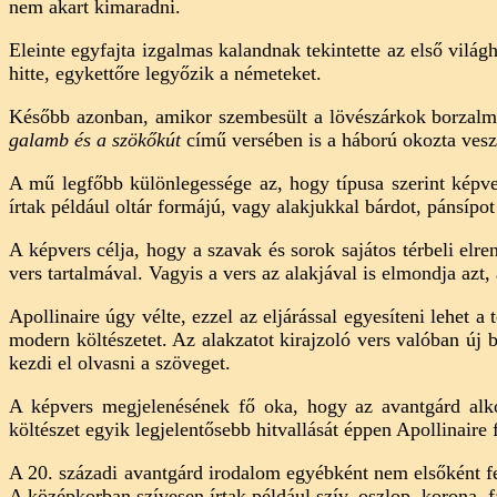
nem akart kimaradni.
Eleinte egyfajta izgalmas kalandnak tekintette az első világ
hitte, egykettőre legyőzik a németeket.
Később azonban, amikor szembesült a lövészárkok borzalma
galamb és a szökőkút
című versében is a háború okozta vesz
A mű legfőbb különlegessége az, hogy típusa szerint képv
írtak például oltár formájú, vagy alakjukkal bárdot, pánsípot
A képvers célja, hogy a szavak és sorok sajátos térbeli el
vers tartalmával. Vagyis a vers az alakjával is elmondja azt,
Apollinaire úgy vélte, ezzel az eljárással egyesíteni lehet a
modern költészetet. Az alakzatot kirajzoló vers valóban új 
kezdi el olvasni a szöveget.
A képvers megjelenésének fő oka, hogy az avantgárd alko
költészet egyik legjelentősebb hitvallását éppen Apollinaire f
A 20. századi avantgárd irodalom egyébként nem elsőként fed
A középkorban szívesen írtak például szív, oszlop, korona, 