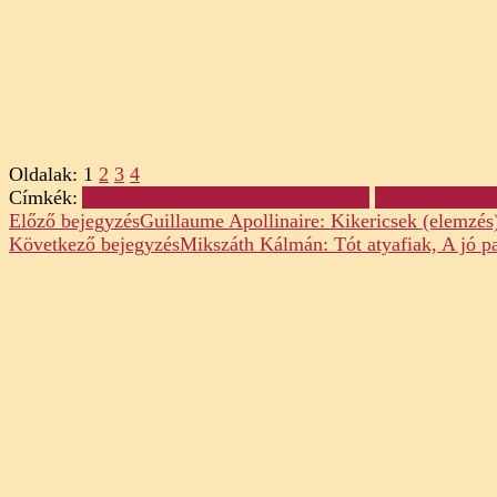
Oldalak:
1
2
3
4
Címkék:
A megsebzett galamb és a szökőkút
Guillaume Apol
Post
Előző bejegyzés
Guillaume Apollinaire: Kikericsek (elemzés
Következő bejegyzés
Mikszáth Kálmán: Tót atyafiak, A jó p
Navigation