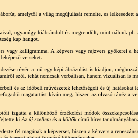
háborút, amelytől a világ megújulását remélte, és lelkesedett
ival, ugyanúgy kiábrándult és megrendült, mint nálunk pl. 
teség kap hangot.
ers vagy kalligramma. A képvers vagy rajzvers gyökerei a he
 leképező verseket.
rendezése révén a mű egy képi ábrázolást is kiadjon, méghozzá
 amiről szól, tehát nemcsak verbálisan, hanem vizuálisan is me
 térbeli és az időbeli művészetek lehetőségeit és új hatásokat l
befogadói magatartást kíván meg, hiszen az olvasó ránéz a ver
tóit izgatta a különböző érzékelési módok összekapcsolás
ejtette ki
Az új szellem és a költők
című híres tanulmányában
ezte fel magának a képverset, hiszen a képvers a reneszánsz 
fa és kereszt alakot formázó költeményeket.