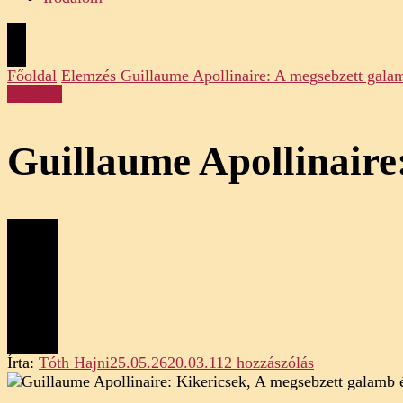
Főoldal
Elemzés
Guillaume Apollinaire: A megsebzett galam
Elemzés
Guillaume Apollinaire
Guillaume
Írta:
Tóth Hajni
25.05.26
20.03.11
2 hozzászólás
Apollinaire:
A