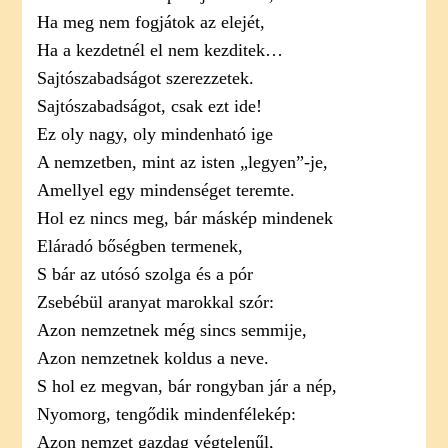
Ha meg nem fogjátok az elejét,
Ha a kezdetnél el nem kezditek…
Sajtószabadságot szerezzetek.
Sajtószabadságot, csak ezt ide!
Ez oly nagy, oly mindenható ige
A nemzetben, mint az isten „legyen”-je,
Amellyel egy mindenséget teremte.
Hol ez nincs meg, bár máskép mindenek
Eláradó bőségben termenek,
S bár az utósó szolga és a pór
Zsebébül aranyat marokkal szór:
Azon nemzetnek még sincs semmije,
Azon nemzetnek koldus a neve.
S hol ez megvan, bár rongyban jár a nép,
Nyomorg, tengődik mindenfélekép:
Azon nemzet gazdag végtelenűl,