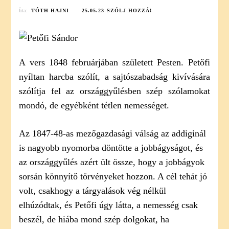
ON
Írta:
TÓTH HAJNI
25.05.23
SZÓLJ HOZZÁ!
PETŐFI
SÁNDOR:
AZ
ORSZÁGGYŰLÉSHEZ
(ELEMZÉS)
A vers 1848 februárjában született Pesten. Petőfi
nyíltan harcba szólít, a sajtószabadság kivívására
szólítja fel az országgyűlésben szép szólamokat
mondó, de egyébként tétlen nemességet.
Az 1847-48-as mezőgazdasági válság az addiginál
is nagyobb nyomorba döntötte a jobbágyságot, és
az országgyűlés azért ült össze, hogy a jobbágyok
sorsán könnyítő törvényeket hozzon. A cél tehát jó
volt, csakhogy a tárgyalások vég nélkül
elhúzódtak, és Petőfi úgy látta, a nemesség csak
beszél, de hiába mond szép dolgokat, ha