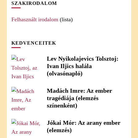
SZAKIRODALOM
Felhasznált irodalom
(lista)
KEDVENCEITEK
Lev Nyikolajevics Tolsztoj:
Ivan Iljics halála
(olvasónapló)
Madách Imre: Az ember
tragédiája (elemzés
színenként)
Jókai Mór: Az arany ember
(elemzés)