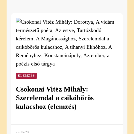
ELEMZÉS
Csokonai Vitéz Mihály:
Szerelemdal a csikóbőrös
kulacshoz (elemzés)
25.05.23