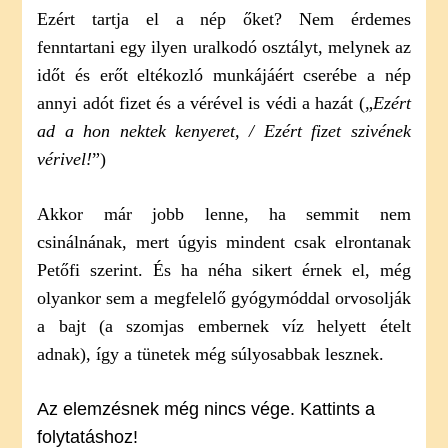
Ezért tartja el a nép őket? Nem érdemes
fenntartani egy ilyen uralkodó osztályt, melynek az
időt és erőt eltékozló munkájáért cserébe a nép
annyi adót fizet és a vérével is védi a hazát („
Ezért
ad a hon nektek kenyeret, / Ezért fizet szivének
vérivel!
”)
Akkor már jobb lenne, ha semmit nem
csinálnának, mert úgyis mindent csak elrontanak
Petőfi szerint. És ha néha sikert érnek el, még
olyankor sem a megfelelő gyógymóddal orvosolják
a bajt (a szomjas embernek víz helyett ételt
adnak), így a tünetek még súlyosabbak lesznek.
Az elemzésnek még nincs vége. Kattints a
folytatáshoz!