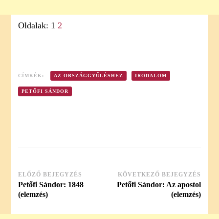
Oldalak:
1
2
CÍMKÉK:
AZ ORSZÁGGYŰLÉSHEZ
IRODALOM
PETŐFI SÁNDOR
ELŐZŐ BEJEGYZÉS
KÖVETKEZŐ BEJEGYZÉS
Post
Petőfi Sándor: 1848
Petőfi Sándor: Az apostol
Navigation
(elemzés)
(elemzés)