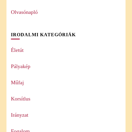
Olvasónapló
IRODALMI KATEGÓRIÁK
Életút
Pályakép
Műfaj
Korsítlus
Irányzat
Fogalom