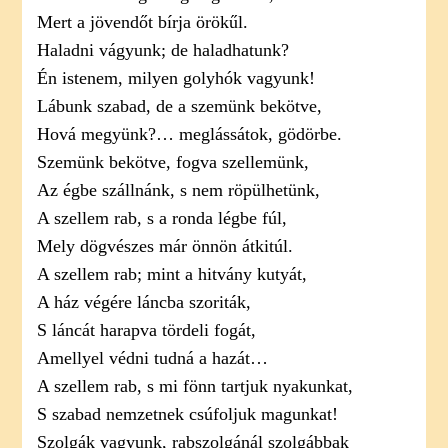
Mert a jövendőt bírja örökűl.
Haladni vágyunk; de haladhatunk?
Én istenem, milyen golyhók vagyunk!
Lábunk szabad, de a szemünk bekötve,
Hová megyünk?… meglássátok, gödörbe.
Szemünk bekötve, fogva szellemünk,
Az égbe szállnánk, s nem röpülhetünk,
A szellem rab, s a ronda légbe fúl,
Mely dögvészes már önnön átkitúl.
A szellem rab; mint a hitvány kutyát,
A ház végére láncba szoriták,
S láncát harapva tördeli fogát,
Amellyel védni tudná a hazát…
A szellem rab, s mi fönn tartjuk nyakunkat,
S szabad nemzetnek csúfoljuk magunkat!
Szolgák vagyunk, rabszolgánál szolgábbak