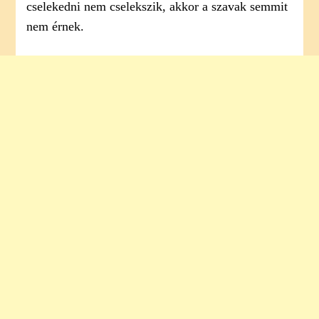
cselekedni nem cselekszik, akkor a szavak semmit
nem érnek.