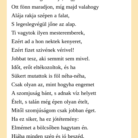
Ott fönn maradjon, míg majd valahogy
Alája rakja szépen a falat,
S legeslegvégül jőne az alap.
Ti vagytok ilyen mesteremberek,
Ezért ad a hon nektek kenyeret,
Ezért fizet szivének vérivel!
Jobbat tesz, aki semmit sem mivel.
Időt, erőt eltékozoltok, és ha
Sükert mutattok is föl néha-néha,
Csak olyan az, mint hogyha engemet
A szomjuság bánt, s adnak víz helyett
Ételt, s talán még épen olyan ételt,
Mitől szomjúságom csak jobban éget.
Ha ez siker, ha ez jótétemény:
Elmémet a bölcsőben hagytam én.
Hiába minden szép és jó beszéd,