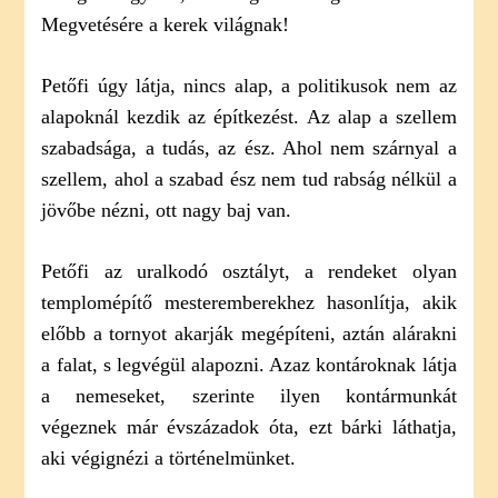
Megvetésére a kerek világnak!
Petőfi úgy látja, nincs alap, a politikusok nem az
alapoknál kezdik az építkezést. Az alap a szellem
szabadsága, a tudás, az ész. Ahol nem szárnyal a
szellem, ahol a szabad ész nem tud rabság nélkül a
jövőbe nézni, ott nagy baj van.
Petőfi az uralkodó osztályt, a rendeket olyan
templomépítő mesteremberekhez hasonlítja, akik
előbb a tornyot akarják megépíteni, aztán alárakni
a falat, s legvégül alapozni. Azaz kontároknak látja
a nemeseket, szerinte ilyen kontármunkát
végeznek már évszázadok óta, ezt bárki láthatja,
aki végignézi a történelmünket.