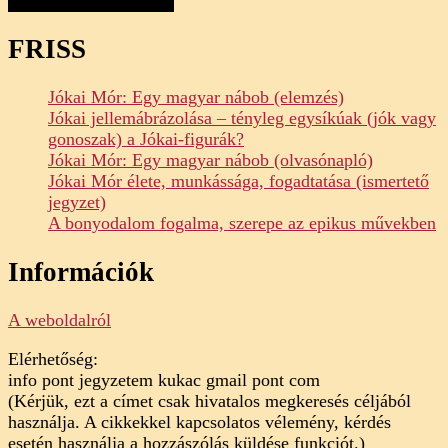
FRISS
Jókai Mór: Egy magyar nábob (elemzés)
Jókai jellemábrázolása – tényleg egysíkúak (jók vagy
gonoszak) a Jókai-figurák?
Jókai Mór: Egy magyar nábob (olvasónapló)
Jókai Mór élete, munkássága, fogadtatása (ismertető
jegyzet)
A bonyodalom fogalma, szerepe az epikus művekben
Információk
A weboldalról
Elérhetőség:
info pont jegyzetem kukac gmail pont com
(Kérjük, ezt a címet csak hivatalos megkeresés céljából
használja. A cikkekkel kapcsolatos vélemény, kérdés
esetén használja a hozzászólás küldése funkciót.)