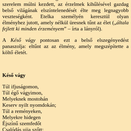
szerelem múlni kezdett, az érzelmek kihűlésével gazdag
belső világának elszíntelenedését élte meg legnagyobb
veszteségként. Etelka személyén keresztül olyan
élményhez jutott, amely nélkül üresnek tűnt az élet („
általa
fejlett ki minden érzeményem
” – írta a lányról).
A
Késő vágy
pontosan ezt a belső elszegényedést
panaszolja: eltűnt az az élmény, amely megszépítette a
költő életét.
Késő vágy
Túl ifjuságomon,
Túl égő vágyimon,
Melyeknek mostohán
Keserv nyilt nyomdokán;
Túl a reményeken,
Melyekre hidegen
Éjszínű szemfedőt
Csalódás ujja szőtt;