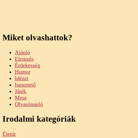
Miket olvashattok?
Ajánló
Elemzés
Érdekesség
Humor
Idézet
Ismertető
Játék
Mese
Olvasónapló
Irodalmi kategóriák
Életút