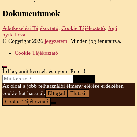
Dokumentumok
Adatkezelési Tájékoztató
,
Cookie Tájékoztató
.
Jogi
nyilatkozat
© Copyright 2026
jegyzetem
. Minden jog fenntartva.
Cookie Tájékoztató
Looking
Írd be, amit keresel, és nyomj Entert!
for
Something?
Az oldal a jobb felhasználói élmény elérése érdekében
cookie-kat használ.
Elfogad
Elutasít
Cookie Tájékoztató