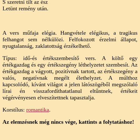
S szeretni tilt az ész
Letünt remény után.
A vers műfaja elégia. Hangvétele elégikus, a tragikus
felhangot sem nélkülözi. Felfokozott érzelmi állapot,
nyugtalanság, zaklatottság érzékelhető.
Típus: idő-és értékszembesítő vers. A költő egy
értékgazdag és egy értékszegény léthelyzetet szembesít. Az
értékgazdag a vágyott, pozitívnak tartott, az értékszegény a
valós, negatívnak megélt élethelyzet. A múlthoz
kapcsolódó, kívánt világot a jelen látószögéből megszólaló
lírai én visszafordíthatatlanul eltűntnek, értékeit
végérvényesen elveszítettnek tapasztalja.
Korstílus:
romantika
.
Az elemzésnek még nincs vége, kattints a folytatáshoz!