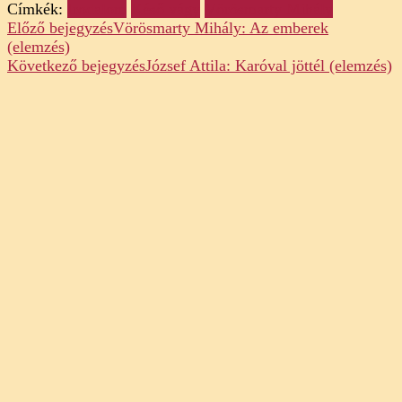
Címkék:
Irodalom
Késő vágy
Vörösmarty Mihály
Post
Előző bejegyzés
Vörösmarty Mihály: Az emberek
(elemzés)
Navigation
Következő bejegyzés
József Attila: Karóval jöttél (elemzés)