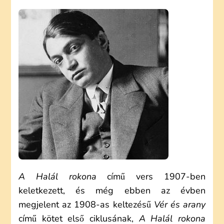
ENDRE:
A
HALÁL
ROKONA
(ELEMZÉS)
A Halál rokona
című vers 1907-ben
keletkezett, és még ebben az évben
megjelent az 1908-as keltezésű
Vér és arany
című kötet első ciklusának,
A Halál rokona