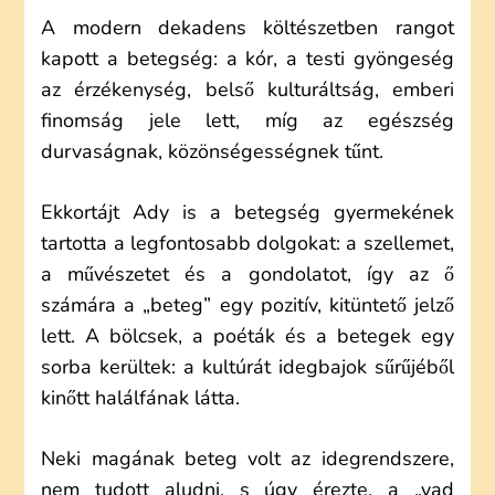
A modern dekadens költészetben rangot
kapott a betegség: a kór, a testi gyöngeség
az érzékenység, belső kulturáltság, emberi
finomság jele lett, míg az egészség
durvaságnak, közönségességnek tűnt.
Ekkortájt Ady is a betegség gyermekének
tartotta a legfontosabb dolgokat: a szellemet,
a művészetet és a gondolatot, így az ő
számára a „beteg” egy pozitív, kitüntető jelző
lett. A bölcsek, a poéták és a betegek egy
sorba kerültek: a kultúrát idegbajok sűrűjéből
kinőtt halálfának látta.
Neki magának beteg volt az idegrendszere,
nem tudott aludni, s úgy érezte, a „vad