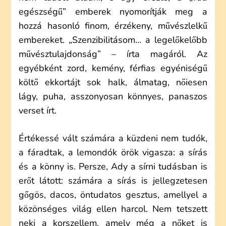
egészségű” emberek nyomorítják meg a
hozzá hasonló finom, érzékeny, művészlelkű
embereket. „Szenzibilitásom… a legelőkelőbb
művésztulajdonság” – írta magáról. Az
egyébként zord, kemény, férfias egyéniségű
költő ekkortájt sok halk, álmatag, nőiesen
lágy, puha, asszonyosan könnyes, panaszos
verset írt.
Értékessé vált számára a küzdeni nem tudók,
a fáradtak, a lemondók örök vigasza: a sírás
és a könny is. Persze, Ady a sírni tudásban is
erőt látott: számára a sírás is jellegzetesen
gőgös, dacos, öntudatos gesztus, amellyel a
közönséges világ ellen harcol. Nem tetszett
neki a korszellem, amely még a nőket is