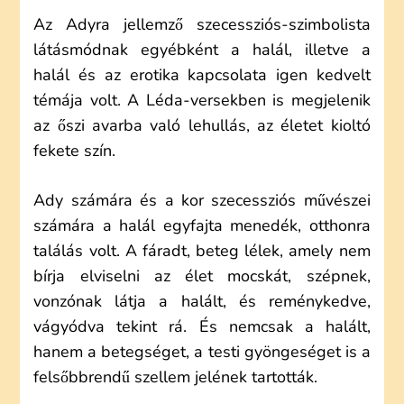
Az Adyra jellemző szecessziós-szimbolista
látásmódnak egyébként a halál, illetve a
halál és az erotika kapcsolata igen kedvelt
témája volt. A Léda-versekben is megjelenik
az őszi avarba való lehullás, az életet kioltó
fekete szín.
Ady számára és a kor szecessziós művészei
számára a halál egyfajta menedék, otthonra
találás volt. A fáradt, beteg lélek, amely nem
bírja elviselni az élet mocskát, szépnek,
vonzónak látja a halált, és reménykedve,
vágyódva tekint rá. És nemcsak a halált,
hanem a betegséget, a testi gyöngeséget is a
felsőbbrendű szellem jelének tartották.