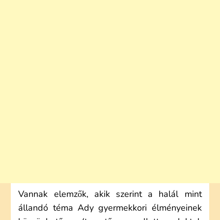
Vannak elemzők, akik szerint a halál mint
állandó téma Ady gyermekkori élményeinek