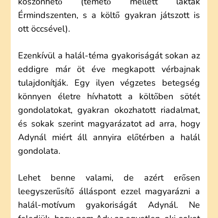
köszönhető (temető mellett laktak
Érmindszenten, s a költő gyakran játszott is
ott öccsével).
Ezenkívül a halál-téma gyakoriságát sokan az
eddigre már öt éve megkapott vérbajnak
tulajdonítják. Egy ilyen végzetes betegség
könnyen életre hívhatott a költőben sötét
gondolatokat, gyakran okozhatott riadalmat,
és sokak szerint magyarázatot ad arra, hogy
Adynál miért áll annyira előtérben a halál
gondolata.
Lehet benne valami, de azért erősen
leegyszerűsítő álláspont ezzel magyarázni a
halál-motívum gyakoriságát Adynál. Ne