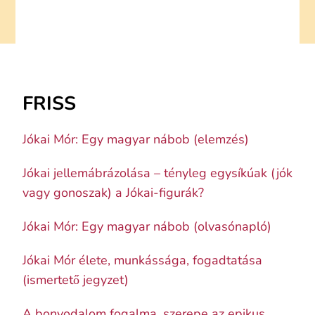
FRISS
Jókai Mór: Egy magyar nábob (elemzés)
Jókai jellemábrázolása – tényleg egysíkúak (jók
vagy gonoszak) a Jókai-figurák?
Jókai Mór: Egy magyar nábob (olvasónapló)
Jókai Mór élete, munkássága, fogadtatása
(ismertető jegyzet)
A bonyodalom fogalma, szerepe az epikus