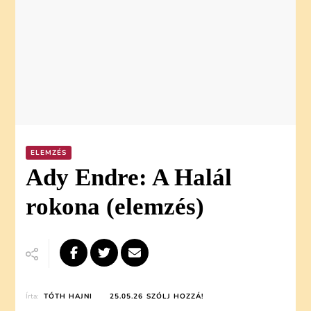
ELEMZÉS
Ady Endre: A Halál
rokona (elemzés)
ON
Írta:
TÓTH HAJNI
25.05.26
SZÓLJ HOZZÁ!
ADY