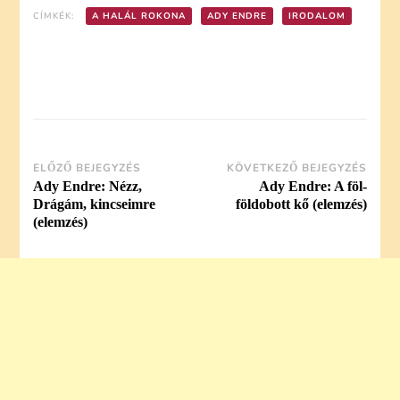
CÍMKÉK:
A HALÁL ROKONA
ADY ENDRE
IRODALOM
Post
ELŐZŐ BEJEGYZÉS
KÖVETKEZŐ BEJEGYZÉS
Ady Endre: Nézz,
Ady Endre: A föl-
Navigation
Drágám, kincseimre
földobott kő (elemzés)
(elemzés)