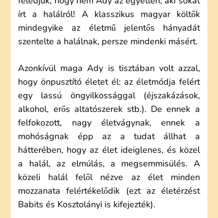
feledjük, hogy nem Ady az egyetlen, aki sokat
írt a halálról! A klasszikus magyar költők
mindegyike az életmű jelentős hányadát
szentelte a halálnak, persze mindenki másért.
Azonkívül maga Ady is tisztában volt azzal,
hogy önpusztító életet él: az életmódja felért
egy lassú öngyilkossággal (éjszakázások,
alkohol, erős altatószerek stb.). De ennek a
felfokozott, nagy életvágynak, ennek a
mohóságnak épp az a tudat állhat a
hátterében, hogy az élet ideiglenes, és közel
a halál, az elmúlás, a megsemmisülés. A
közeli halál felől nézve az élet minden
mozzanata felértékelődik (ezt az életérzést
Babits és Kosztolányi is kifejezték).