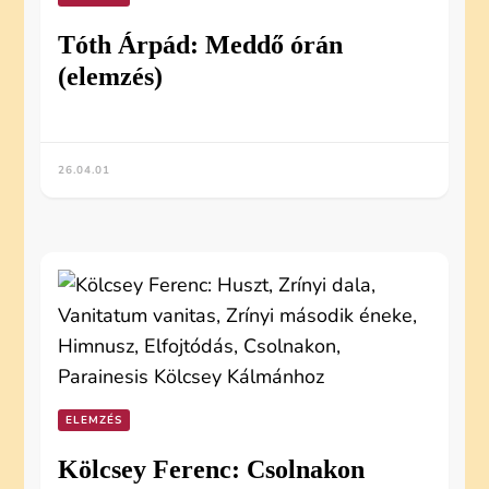
Tóth Árpád: Meddő órán
(elemzés)
26.04.01
ELEMZÉS
Kölcsey Ferenc: Csolnakon