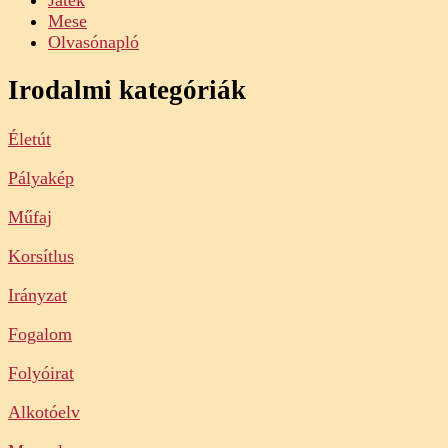
Mese
Olvasónapló
Irodalmi kategóriák
Életút
Pályakép
Műfaj
Korsítlus
Irányzat
Fogalom
Folyóirat
Alkotóelv