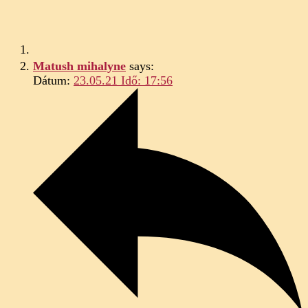
Matush mihalyne
says:
Dátum:
23.05.21 Idő: 17:56