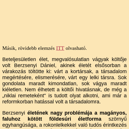
Másik, rövidebb elemzés
ITT
olvasható.
Beteljesületlen élet, megvalósulatlan vágyak költője
volt Berzsenyi Dániel, akinek életét elsősorban a
várakozás töltötte ki: várt a kortársak, a társadalom
megértésére, elismerésére, várt egy lelki társra. Sok
gondolata maradt kimondatlan, sok vágya maradt
kiéletlen. Nem élhetett a költői hivatásnak, de még a
„niklai remeteként” is tudott olyat alkotni, ami már a
reformkorban hatással volt a társadalomra.
Berzsenyi
életének nagy problémája a magányos,
faluhoz kötött földesúri életforma
szörnyű
egyhangúsága, a rokonlelkekkel való tudós érintkezés