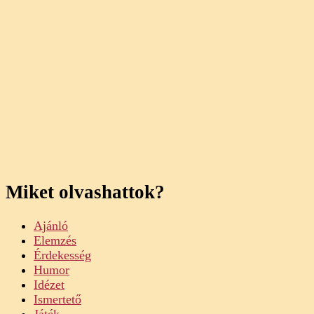
Miket olvashattok?
Ajánló
Elemzés
Érdekesség
Humor
Idézet
Ismertető
Játék