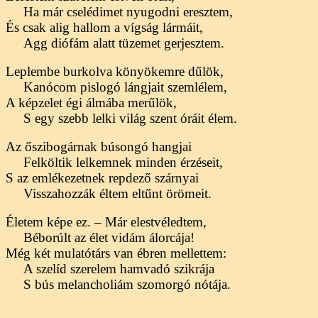
Ha már cselédimet nyugodni eresztem,
És csak alig hallom a vígság lármáit,
Agg diófám alatt tüzemet gerjesztem.
Leplembe burkolva könyökemre dűlök,
Kanócom pislogó lángjait szemlélem,
A képzelet égi álmába merűlök,
S egy szebb lelki világ szent óráit élem.
Az őszibogárnak búsongó hangjai
Felköltik lelkemnek minden érzéseit,
S az emlékezetnek repdező szárnyai
Visszahozzák éltem eltűnt örömeit.
Életem képe ez. – Már elestvéledtem,
Béborúlt az élet vidám álorcája!
Még két mulatótárs van ébren mellettem:
A szelíd szerelem hamvadó szikrája
S bús melancholiám szomorgó nótája.