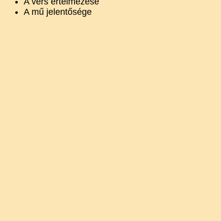
A vers értelmezése
A mű jelentősége