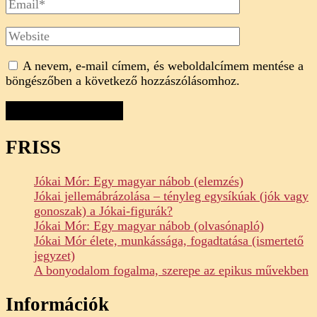
Email
Website
A nevem, e-mail címem, és weboldalcímem mentése a
böngészőben a következő hozzászólásomhoz.
FRISS
Jókai Mór: Egy magyar nábob (elemzés)
Jókai jellemábrázolása – tényleg egysíkúak (jók vagy
gonoszak) a Jókai-figurák?
Jókai Mór: Egy magyar nábob (olvasónapló)
Jókai Mór élete, munkássága, fogadtatása (ismertető
jegyzet)
A bonyodalom fogalma, szerepe az epikus művekben
Információk