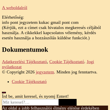
A weboldalról
Elérhetőség:
info pont jegyzetem kukac gmail pont com
(Kérjük, ezt a címet csak hivatalos megkeresés céljából
használja. A cikkekkel kapcsolatos vélemény, kérdés
esetén használja a hozzászólás küldése funkciót.)
Dokumentumok
Adatkezelési Tájékoztató
,
Cookie Tájékoztató
.
Jogi
nyilatkozat
© Copyright 2026
jegyzetem
. Minden jog fenntartva.
Cookie Tájékoztató
Looking
Írd be, amit keresel, és nyomj Entert!
for
Something?
Az oldal a jobb felhasználói élmény elérése érdekében