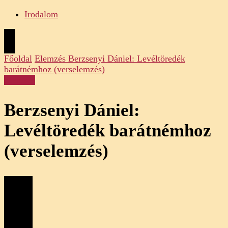
Irodalom
Főoldal
Elemzés
Berzsenyi Dániel: Levéltöredék
barátnémhoz (verselemzés)
Elemzés
Berzsenyi Dániel:
Levéltöredék barátnémhoz
(verselemzés)