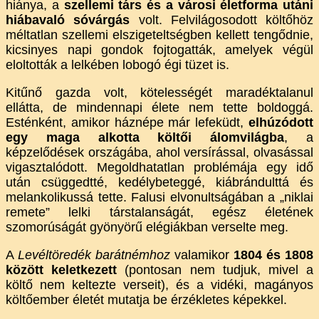
hiánya, a
szellemi társ és a városi életforma utáni
hiábavaló sóvárgás
volt. Felvilágosodott költőhöz
méltatlan szellemi elszigeteltségben kellett tengődnie,
kicsinyes napi gondok fojtogatták, amelyek végül
eloltották a lelkében lobogó égi tüzet is.
Kitűnő gazda volt, kötelességét maradéktalanul
ellátta, de mindennapi élete nem tette boldoggá.
Esténként, amikor háznépe már lefeküdt,
elhúzódott
egy
maga alkotta költői álomvilágba
, a
képzelődések országába, ahol versírással, olvasással
vigasztalódott. Megoldhatatlan problémája egy idő
után csüggedtté, kedélybeteggé, kiábrándulttá és
melankolikussá tette. Falusi elvonultságában a „niklai
remete” lelki társtalanságát, egész életének
szomorúságát gyönyörű elégiákban verselte meg.
A
Levéltöredék barátnémhoz
valamikor
1804 és 1808
között keletkezett
(pontosan nem tudjuk, mivel a
költő nem keltezte verseit), és a vidéki, magányos
költőember életét mutatja be érzékletes képekkel.