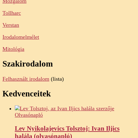
Mozgalom
Tollharc
Verstan
Irodalomelmélet
Mitológia
Szakirodalom
Felhasznált irodalom
(lista)
Kedvenceitek
Olvasónapló
Lev Nyikolajevics Tolsztoj: Ivan Iljics
halála (olvasónapló)