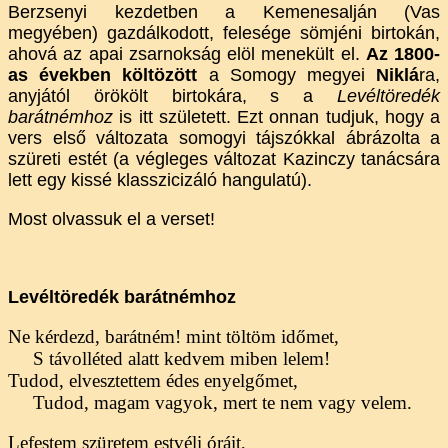
Berzsenyi kezdetben a Kemenesalján (Vas
megyében) gazdálkodott, felesége sömjéni birtokán,
ahová az apai zsarnokság elöl menekült el.
Az 1800-
as években költözött
a Somogy megyei
Niklá
ra,
anyjától örökölt birtokára, s a
Levéltöredék
barátnémhoz
is itt született. Ezt onnan tudjuk, hogy a
vers első változata somogyi tájszókkal ábrázolta a
szüreti estét (a végleges változat Kazinczy tanácsára
lett egy kissé klasszicizáló hangulatú).
Most olvassuk el a verset!
Levéltöredék barátnémhoz
Ne kérdezd, barátném! mint töltöm időmet,
S távolléted alatt kedvem miben lelem!
Tudod, elvesztettem édes enyelgőmet,
Tudod, magam vagyok, mert te nem vagy velem.
Lefestem szüretem estvéli óráit,