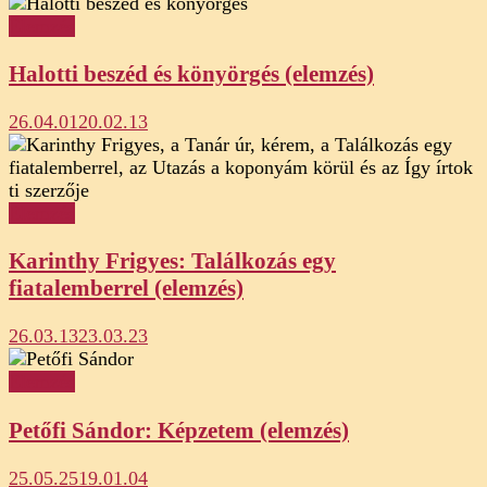
Elemzés
Halotti beszéd és könyörgés (elemzés)
26.04.01
20.02.13
Elemzés
Karinthy Frigyes: Találkozás egy
fiatalemberrel (elemzés)
26.03.13
23.03.23
Elemzés
Petőfi Sándor: Képzetem (elemzés)
25.05.25
19.01.04