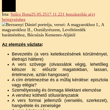
Berzsen
Írta:
Szűcs Ilona
25.05.25
17.11.22
1 hozzászólás a(z)
Dániel:
bejegyzéshez
Levéltö
barátné
(versele
Az elemzés vázlata
:
Bevezetés (a vers keletkezésének körülményei,
életrajzi háttere)
A vers szövege (olvassátok végig, lehetőleg
kétszer is: először magatokban, lassan,
értelmezve, aztán hangosan)
A cím értelmezése és a műfaj kérdése: episztola
vagy elégia?
Személyesség és önmaga lélektani elemzése
A vershez köthető stílusirányzatok
A vers formai jellemzői (verselés, szerkezet),
hangvétele és zeneisége