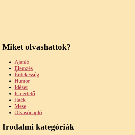
Miket olvashattok?
Ajánló
Elemzés
Érdekesség
Humor
Idézet
Ismertető
Játék
Mese
Olvasónapló
Irodalmi kategóriák