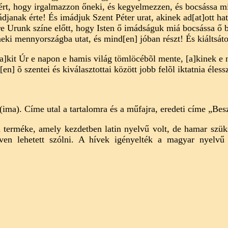
ért, hogy irgalmazzon őneki, és kegyelmezzen, és bocsássa m
anak érte! És imádjuk Szent Péter urat, akinek ad[at]ott hat
 Urunk színe előtt, hogy Isten ő imádságuk miá bocsássa ő bű
neki mennyországba utat, és mind[en] jóban részt! És kiáltsá
a]kit Úr e napon e hamis világ tömlöcébõl mente, [a]kinek e
] õ szentei és kiválasztottai között jobb felõl iktatnia élessz
ima). Címe utal a tartalomra és a műfajra, eredeti címe „Besz
om terméke, amely kezdetben latin nyelvű volt, de hamar szük
ven lehetett szólni. A hívek igényelték a magyar nyelvű 