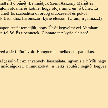
ind[en] ő bűnét! És imádjuk Szent Asszony Máriát és
alom oldania és kötnie, hogy oldja mind[en] ő bűnét. És
nét! És szabadítsa őt ördög üldözésétől és pokol
tok Urunkhoz háromszor: kyrie eleison! (Uram, irgalmazz!)
 napon testét temetjük, hogy Úr õt kegyelmével Ábrahám,
e fel õt! És tibennetek. Clamate ter: kyrie eleison!
éd a sír fölött” volt. Hangneme emelkedett, patetikus.
ségessé vált az anyanyelv használata, ugyanis a hívők nagy
imádságokat, himnuszokat, a lelki épülést segítő kegyes