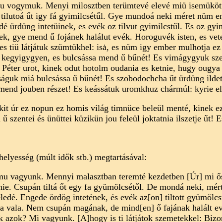
ou vogymuk. Menyi milosztben terümtevé elevé miü isemüköt
ilutoá űt igy fá gyimilcsétűl. Gye mundoá neki méret nüm ene
dé ürdüng intetüinek, es evék oz tilvut gyimilcstűl. Es oz gy
, gye mend ű fojánek halálut evék. Horoguvék isten, es vete
 tiü látjátuk szümtükhel: isȧ, es nüm igy ember mulhotja 
 es kegyigygyen, es bulcsássa mend ű bűnét! Es vimágygyuk sz
 Péter urot, kinek odut hotolm oudania es ketnie, hugy oug
águk miá bulcsássa ű bűnét! Es szobodochcha űt ürdüng ildetü
mend jouben részet! Es keássátuk uromkhuz chármúl: kyrie el
it úr ez nopun ez homis világ timnüce beleül menté, kinek e
szentei és ünüttei küzikün jou feleül joktatnia ilszetje űt! E
vhelyesség (múlt idők stb.) megtartásával:
amu vagyunk. Mennyi malasztban teremté kezdetben [Úr] mi ős
e. Csupán tiltá őt egy fa gyümölcsétől. De mondá neki, mért
feledé. Engede ördög intetének, és evék az[on] tiltott gyümölc
a vala. Nem csupán magának, de mind[en] ő fajának halált evé
 azok? Mi vagyunk. [A]hogy is ti látjátok szemetekkel: Bizo