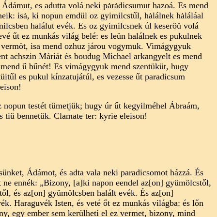
 Ádámut, es adutta volá neki pȧrȧdicsumut hazoá. Es mend
ik: isȧ, ki nopun emdül oz gyimilcstűl, hȧlálnek hȧláláal
imilcsben halálut evék. Es oz gyimilcsnek úl keseröü volá
vé űt ez munkás világ belé: es leün halálnek es pukulnek
ez vermöt, isa mend ozhuz járou vogymuk. Vimágygyuk
ent achszin Máriát és boudug Michael arkangyelt es mend
ya mend ű bűnét! Es vimágygyuk mend szentüküt, hugy
itűl es pukul kínzatujátúl, es vezesse űt paradicsum
eison!
z nopun testét tümetjük; hugy úr űt kegyilméhel Ábraám,
s tiü bennetük. Clamate ter: kyrie eleison!
ünket, Ádámot, és adta vala neki paradicsomot házzá. És
 ne ennék: „Bizony, [a]ki napon eendel az[on] gyümölcstől,
stől, és az[on] gyümölcsben halált evék. És az[on]
k. Haraguvék Isten, és veté őt ez munkás világba: és lőn
ny, egy ember sem kerülheti el ez vermet, bizony, mind