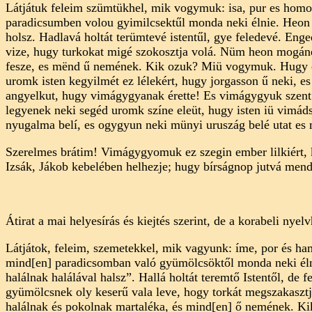
Látjátuk feleim szümtükhel, mik vogymuk: isa, pur es hom
paradicsumben volou gyimilcsektűl monda neki élnie. Heon t
holsz. Hadlavá holtát terümtevé istentűl, gye feledevé. Enge
vize, hugy turkokat migé szokosztja volá. Nüm heon mogánek
fesze, es mënd ű nemének. Kik ozuk? Miü vogymuk. Hugy es
uromk isten kegyilmét ez lélekért, hugy jorgasson ű neki,
angyelkut, hugy vimágygyanak érette! Es vimágygyuk szent
legyenek neki segéd uromk színe eleüt, hugy isten iü vimáds
nyugalma belí, es ogygyun neki münyi uruszág belé utat es 
Szerelmes brátim! Vimágygyomuk ez szegin ember lilkiért, k
Izsák, Jákob kebelében helhezje; hugy bírságnop jutvá mend ű 
Átirat a mai helyesírás és kiejtés szerint, de a korabeli nyel
Látjátok, feleim, szemetekkel, mik vagyunk: íme, por és h
mind[en] paradicsomban való gyümölcsöktől monda neki élni
halálnak halálával halsz”. Hallá holtát teremtő Istentől, de 
gyümölcsnek oly keserű vala leve, hogy torkát megszakasztj
halálnak és pokolnak martaléka, és mind[en] ő nemének. Kik