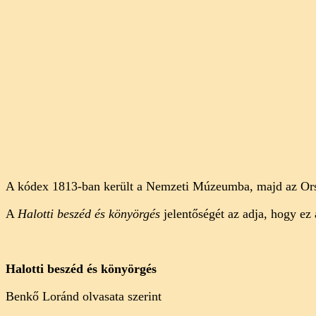
A kódex 1813-ban került a Nemzeti Múzeumba, majd az Orsz
A
Halotti beszéd és könyörgés
jelentőségét az adja, hogy e
Halotti beszéd és könyörgés
Benkő Loránd olvasata szerint