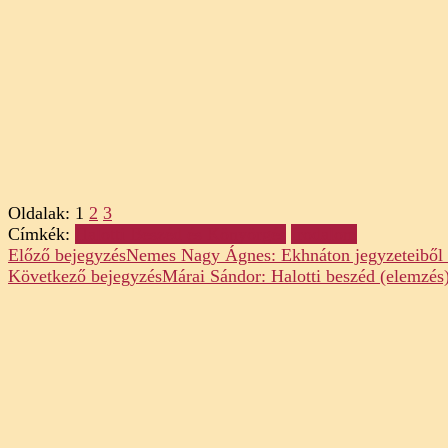
Oldalak:
1
2
3
Címkék:
Halotti Beszéd és Könyörgés
Irodalom
Post
Előző bejegyzés
Nemes Nagy Ágnes: Ekhnáton jegyzeteiből 
Következő bejegyzés
Márai Sándor: Halotti beszéd (elemzés
Navigation