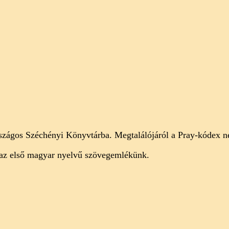
ágos Széchényi Könyvtárba. Megtalálójáról a Pray-kódex nev
z az első magyar nyelvű szövegemlékünk.