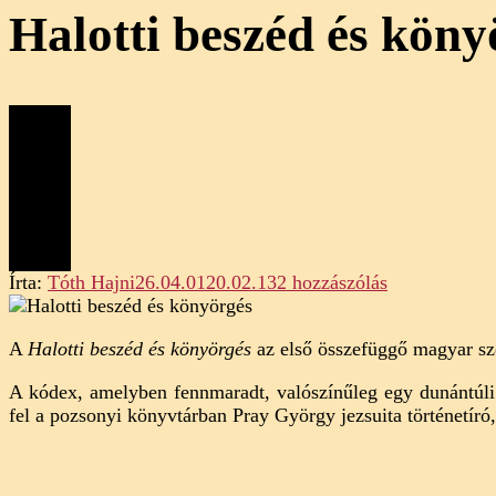
Halotti beszéd és köny
Halotti
Írta:
Tóth Hajni
26.04.01
20.02.13
2 hozzászólás
beszéd
és
A
Halotti beszéd és könyörgés
az első összefüggő magyar szö
könyörgés
(elemzés)
A kódex, amelyben fennmaradt, valószínűleg egy dunántúli
című
fel a pozsonyi könyvtárban Pray György jezsuita történetíró,
bejegyzéshez