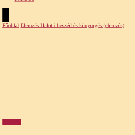
Főoldal
Elemzés
Halotti beszéd és könyörgés (elemzés)
Elemzés