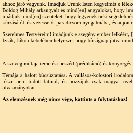
ahhoz járó vagyunk. Imádjuk Urunk Isten kegyelmét e lélek
Boldog Mihály arkangyalt és mind[en] angyalokat, hogy imádj
imádjuk mind[en] szenteket, hogy legyenek neki segedelmére
kínzásától, és vezesse őt paradicsom nyugalmába, és adjon 
Szerelmes Testvéreim! imádjunk e szegény ember lelkéért, [
Izsák, Jákob kebelében helyezze, hogy bírságnap jutva mind[en
A szöveg műfaja temetési beszéd (prédikáció) és könyörgés (
Témája a halott búcsúztatása. A vallásos-kolostori irodal
része nem tudott latinul, és hozzájuk csak magyar nyel
olvasmányokat.
Az elemzésnek még nincs vége, kattints a folytatáshoz!