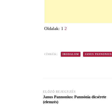
Oldalak:
1
2
CÍMKÉK:
IRODALOM
JANUS PANNONIUS
ELŐZŐ BEJEGYZÉS
Post
Janus Pannonius: Pannónia dicsérete
(elemzés)
Navigation