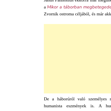
Janus Pannonius ekkorra már megun
Mikor a táborban megbeteged
a
Zvornik ostroma céljából, és már akk
De a háborúról való személyes ros
humanista eszmények is. A hum