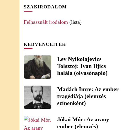
SZAKIRODALOM
Felhasznált irodalom
(lista)
KEDVENCEITEK
Lev Nyikolajevics
Tolsztoj: Ivan Iljics
halála (olvasónapló)
Madách Imre: Az ember
tragédiája (elemzés
színenként)
Jókai Mór: Az arany
ember (elemzés)