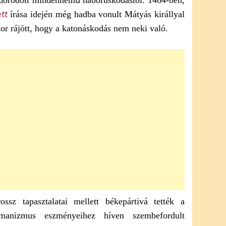
dorodott mindennemű háborúskodástól. 1464-ben,
ett
írása idején még hadba vonult Mátyás királlyal
or rájött, hogy a katonáskodás nem neki való.
sz tapasztalatai mellett békepártivá tették a
anizmus eszményeihez híven szembefordult