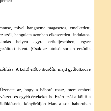
épemet!
mnusz, mivel hangneme magasztos, emelkedett,
z szól, hangulata azonban elkeseredett, indulatos,
zkodás helyett egyre erőteljesebben, egyre
zólított istent. (Csak az utolsó sorban érződik
ólítása. A költő előbb dicsőíti, majd gyűlölködve
 Üzenete az, hogy a háború rossz, mert emberi
űvészeti és egyéb értékeket is. Ezért szól a költő a
öldöklésnek, könyörüljön Mars a sok háborúban