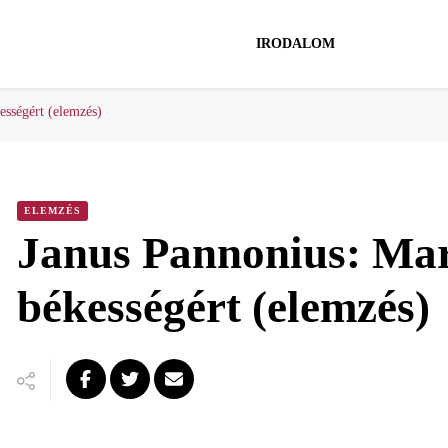
IRODALOM
ességért (elemzés)
ELEMZÉS
Janus Pannonius: Mar
békességért (elemzés)