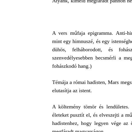
Atyánk, kiméld megfáradt pannon n
A vers műfaja epigramma. Anti-hi
mint egy himnuszé, és egy istenséghe
dühös, felháborodott, és fohás
szenvedélyesebben becsmérli a megs
fohászkodó hang.)
Témája a római hadisten, Mars megsz
elutasítja az istent.
A költemény tömör és lendületes.
életeket pusztít el, és elveszejti a m
hadistenhez, hogy legyen vége az 
megfáradt magyarságon.