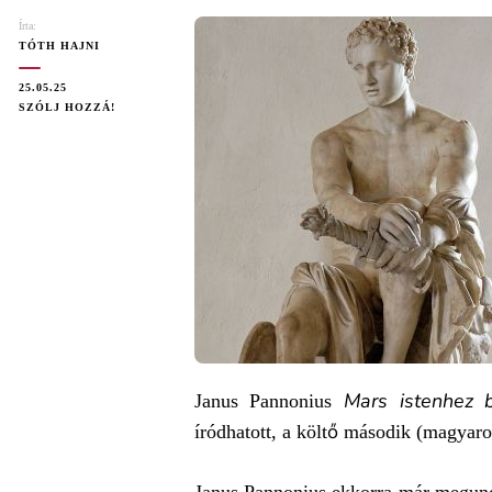
Írta:
TÓTH HAJNI
25.05.25
ON
SZÓLJ HOZZÁ!
JANUS
PANNONIUS:
MARS
ISTENHEZ
BÉKESSÉGÉRT
(ELEMZÉS)
Mars istenhez 
Janus Pannonius
íródhatott, a költő második (magyaro