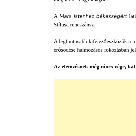
Mars istenhez békességért
A
lati
Stílusa reneszánsz.
A legfontosabb kifejezőeszközök a me
erősödése halmozásos fokozásban jel
Az elemzésnek még nincs vége, katt