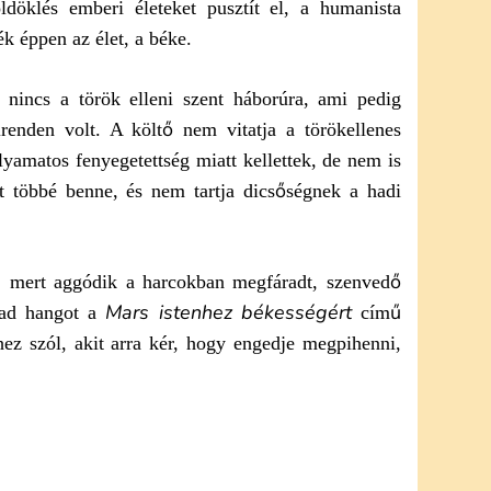
ldöklés emberi életeket pusztít el, a humanista
k éppen az élet, a béke.
nincs a török elleni szent háborúra, ami pedig
enden volt. A költő nem vitatja a törökellenes
yamatos fenyegetettség miatt kellettek, de nem is
zt többé benne, és nem tartja dicsőségnek a hadi
s, mert aggódik a harcokban megfáradt, szenvedő
Mars istenhez békességért
 ad hangot a
című
ez szól, akit arra kér, hogy engedje megpihenni,