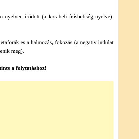
n nyelven íródott (a korabeli írásbeliség nyelve).
taforák és a halmozás, fokozás (a negatív indulat
enik meg).
ints a folytatáshoz!