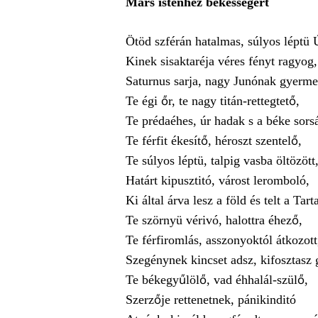
Mars istenhez békességért
Ötöd szférán hatalmas, súlyos léptü 
Kinek sisaktaréja véres fényt ragyog,
Saturnus sarja, nagy Junónak gyerme
Te égi őr, te nagy titán-rettegtető,
Te prédaéhes, úr hadak s a béke sors
Te férfit ékesítő, héroszt szentelő,
Te súlyos léptü, talpig vasba öltözött
Határt kipusztitó, várost leromboló,
Ki által árva lesz a föld és telt a Tart
Te szörnyü vérivó, halottra éhező,
Te férfiromlás, asszonyoktól átkozott
Szegénynek kincset adsz, kifosztasz 
Te békegyűlölő, vad éhhalál-szülő,
Szerzője rettenetnek, pánikinditó