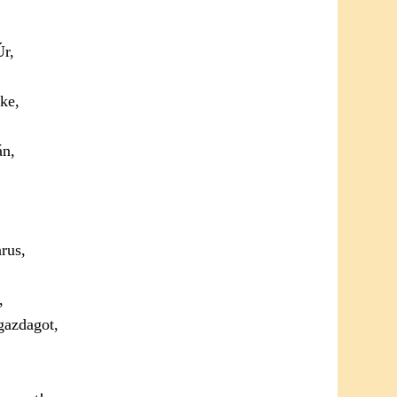
Úr,
ke,
án,
,
arus,
,
gazdagot,