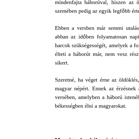
mindenfajta háborúval, hiszen az ö
szemében pedig az egyik legfőbb érté
Ebben a versben már semmi utalás 
abban az időben folyamatosan napir
harcok szükségességét, amelyek a fol
élteti a háborút már, nem vesz rés
sikert.
Szeretné, ha véget érne az öldöklé
magyar népért. Ennek az érzésnek
versében, amelyben a háború istenéh
békességben élni a magyarokat.