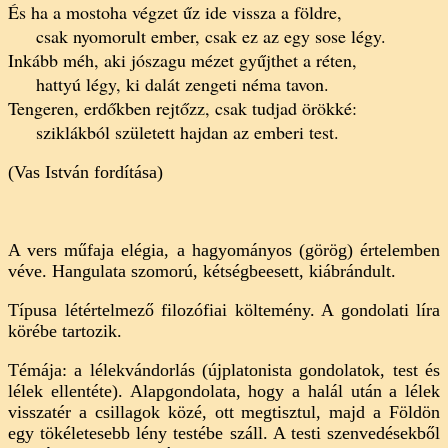
És ha a mostoha végzet űz ide vissza a földre,
csak nyomorult ember, csak ez az egy sose légy.
Inkább méh, aki jószagu mézet gyűjthet a réten,
hattyú légy, ki dalát zengeti néma tavon.
Tengeren, erdőkben rejtőzz, csak tudjad örökké:
sziklákból született hajdan az emberi test.
(Vas István fordítása)
A vers műfaja elégia, a hagyományos (görög) értelemben
véve. Hangulata szomorú, kétségbeesett, kiábrándult.
Típusa létértelmező filozófiai költemény. A gondolati líra
körébe tartozik.
Témája: a lélekvándorlás (újplatonista gondolatok, test és
lélek ellentéte). Alapgondolata, hogy a halál után a lélek
visszatér a csillagok közé, ott megtisztul, majd a Földön
egy tökéletesebb lény testébe száll. A testi szenvedésekből