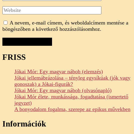
Website
A nevem, e-mail címem, és weboldalcímem mentése a
böngészőben a következő hozzászólásomhoz.
FRISS
Jókai Mór: Egy magyar nábob (elemzés)
Jókai jellemábrázolása – tényleg egysíkúak (jók vagy
gonoszak) a Jókai-figurák?
Jókai Mór: Egy magyar nábob (olvasónapló)
Jókai Mór élete, munkássága, fogadtatása (ismertető
jegyzet)
A bonyodalom fogalma, szerepe az epikus művekben
Információk