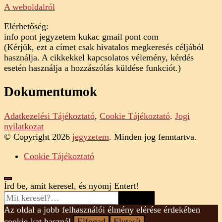
A weboldalról
Elérhetőség:
info pont jegyzetem kukac gmail pont com
(Kérjük, ezt a címet csak hivatalos megkeresés céljából
használja. A cikkekkel kapcsolatos vélemény, kérdés
esetén használja a hozzászólás küldése funkciót.)
Dokumentumok
Adatkezelési Tájékoztató
,
Cookie Tájékoztató
.
Jogi
nyilatkozat
© Copyright 2026
jegyzetem
. Minden jog fenntartva.
Cookie Tájékoztató
Looking
Írd be, amit keresel, és nyomj Entert!
for
Something?
Az oldal a jobb felhasználói élmény elérése érdekében
cookie-kat használ.
Elfogad
Elutasít