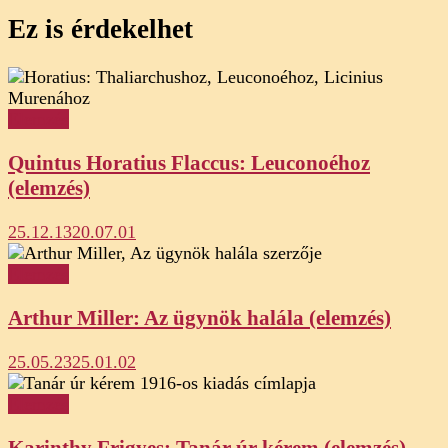
Ez is érdekelhet
Elemzés
Quintus Horatius Flaccus: Leuconoéhoz
(elemzés)
25.12.13
20.07.01
Elemzés
Arthur Miller: Az ügynök halála (elemzés)
25.05.23
25.01.02
Elemzés