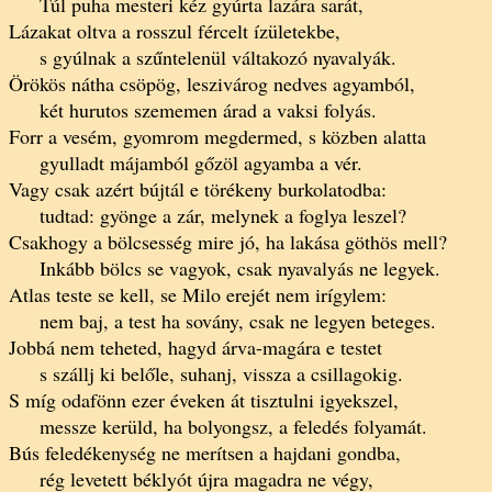
Túl puha mesteri kéz gyúrta lazára sarát,
Lázakat oltva a rosszul fércelt ízületekbe,
s gyúlnak a szűntelenül váltakozó nyavalyák.
Örökös nátha csöpög, leszivárog nedves agyamból,
két hurutos szememen árad a vaksi folyás.
Forr a vesém, gyomrom megdermed, s közben alatta
gyulladt májamból gőzöl agyamba a vér.
Vagy csak azért bújtál e törékeny burkolatodba:
tudtad: gyönge a zár, melynek a foglya leszel?
Csakhogy a bölcsesség mire jó, ha lakása göthös mell?
Inkább bölcs se vagyok, csak nyavalyás ne legyek.
Atlas teste se kell, se Milo erejét nem irígylem:
nem baj, a test ha sovány, csak ne legyen beteges.
Jobbá nem teheted, hagyd árva-magára e testet
s szállj ki belőle, suhanj, vissza a csillagokig.
S míg odafönn ezer éveken át tisztulni igyekszel,
messze kerüld, ha bolyongsz, a feledés folyamát.
Bús feledékenység ne merítsen a hajdani gondba,
rég levetett béklyót újra magadra ne végy,