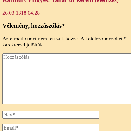
Karinthy Frigyes: Tanár úr kérem (elemzés)
26.03.13
18.04.28
Vélemény, hozzászólás?
Az e-mail címet nem tesszük közzé.
A kötelező mezőket
*
karakterrel jelöltük
Hozzászólás
Full
Name
Email