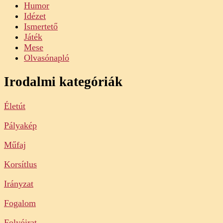
Humor
Idézet
Ismertető
Játék
Mese
Olvasónapló
Irodalmi kategóriák
Életút
Pályakép
Műfaj
Korsítlus
Irányzat
Fogalom
Folyóirat