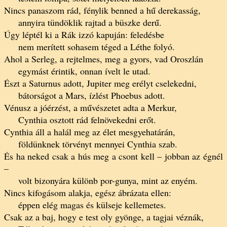
Nincs panaszom rád, fénylik benned a hű derekasság,
annyira tündöklik rajtad a büszke derű.
Úgy léptél ki a Rák izzó kapuján: feledésbe
nem merített sohasem téged a Léthe folyó.
Ahol a Serleg, a rejtelmes, meg a gyors, vad Oroszlán
egymást érintik, onnan ívelt le utad.
Észt a Saturnus adott, Jupiter meg erélyt cselekedni,
bátorságot a Mars, ízlést Phoebus adott.
Vénusz a jóérzést, a művészetet adta a Merkur,
Cynthia osztott rád felnövekedni erőt.
Cynthia áll a halál meg az élet mesgyehatárán,
földünknek törvényt mennyei Cynthia szab.
És ha neked csak a hús meg a csont kell – jobban az égnél
–
volt bizonyára különb por-gunya, mint az enyém.
Nincs kifogásom alakja, egész ábrázata ellen:
éppen elég magas és külseje kellemetes.
Csak az a baj, hogy e test oly gyönge, a tagjai véznák,