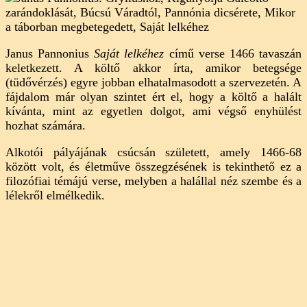
Pannonius:
Saját
lelkéhez
Janus Pannonius
Saját lelkéhez
című verse 1466 tavaszán
(elemzés)
keletkezett. A költő akkor írta, amikor betegsége
(tüdővérzés) egyre jobban elhatalmasodott a szervezetén. A
fájdalom már olyan szintet ért el, hogy a költő a halált
kívánta, mint az egyetlen dolgot, ami végső enyhülést
hozhat számára.
Alkotói pályájának csúcsán született, amely 1466-68
között volt, és életműve összegzésének is tekinthető ez a
filozófiai témájú verse, melyben a halállal néz szembe és a
lélekről elmélkedik.