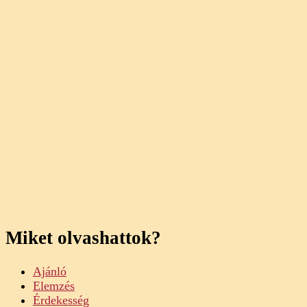
Miket olvashattok?
Ajánló
Elemzés
Érdekesség