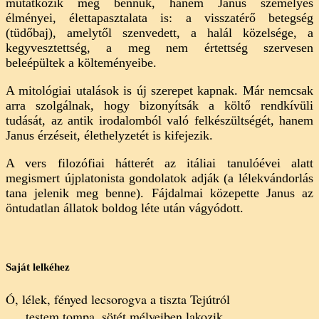
mutatkozik meg bennük, hanem Janus személyes
élményei, élettapasztalata is: a visszatérő betegség
(tüdőbaj), amelytől szenvedett, a halál közelsége, a
kegyvesztettség, a meg nem értettség szervesen
beleépültek a költeményeibe.
A mitológiai utalások is új szerepet kapnak. Már nemcsak
arra szolgálnak, hogy bizonyítsák a költő rendkívüli
tudását, az antik irodalomból való felkészültségét, hanem
Janus érzéseit, élethelyzetét is kifejezik.
A vers filozófiai hátterét az itáliai tanulóévei alatt
megismert újplatonista gondolatok adják (a lélekvándorlás
tana jelenik meg benne). Fájdalmai közepette Janus az
öntudatlan állatok boldog léte után vágyódott.
Saját lelkéhez
Ó, lélek, fényed lecsorogva a tiszta Tejútról
testem tompa, sötét mélyeiben lakozik.