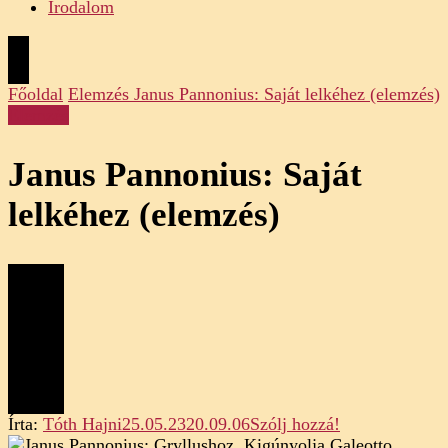
Irodalom
Főoldal
Elemzés
Janus Pannonius: Saját lelkéhez (elemzés)
Elemzés
Janus Pannonius: Saját
lelkéhez (elemzés)
on
Írta:
Tóth Hajni
25.05.23
20.09.06
Szólj hozzá!
Janus