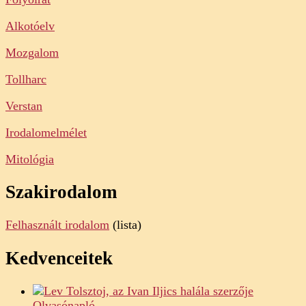
Alkotóelv
Mozgalom
Tollharc
Verstan
Irodalomelmélet
Mitológia
Szakirodalom
Felhasznált irodalom
(lista)
Kedvenceitek
Olvasónapló