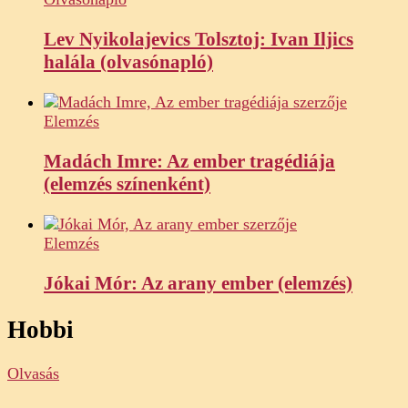
Lev Nyikolajevics Tolsztoj: Ivan Iljics
halála (olvasónapló)
Elemzés
Madách Imre: Az ember tragédiája
(elemzés színenként)
Elemzés
Jókai Mór: Az arany ember (elemzés)
Hobbi
Olvasás