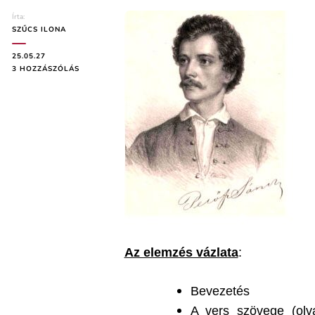
Írta:
SZŰCS ILONA
25.05.27
PETŐFI
3 HOZZÁSZÓLÁS
SÁNDOR:
A
XIX.
SZÁZAD
KÖLTŐI
(ELEMZÉS)
CÍMŰ
BEJEGYZÉSHEZ
Az elemzés vázlata
:
Bevezetés
A vers szövege (olva