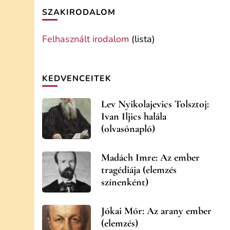
SZAKIRODALOM
Felhasznált irodalom
(lista)
KEDVENCEITEK
Lev Nyikolajevics Tolsztoj:
Ivan Iljics halála
(olvasónapló)
Madách Imre: Az ember
tragédiája (elemzés
színenként)
Jókai Mór: Az arany ember
(elemzés)