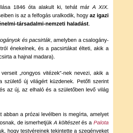
allása 1846 óta alakult ki, tehát már
A XIX.
seiben is az a felfogás uralkodik, hogy
az igazi
rténelmi-társadalmi-nemzeti haladást
.
ogányok és pacsirták
, amelyben a csalogány-
ltról énekelnek, és a pacsirtákat élteti, akik a
acsirta a hajnal madara).
verseit „rongyos vitézek”-nek nevezi, akik a
születő új világért küzdenek. Petőfi szerint
és az új, az elhaló és a születőben levő világ
át abban a prózai levélben is megírta, amelyet
osnak, de ismerhetjük
A költészet
és a
Palota
uk, hogy testvéreinek tekintette a szegényeket