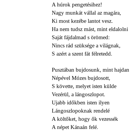
A húrok pengetésihez!
Nagy munkát vállal az magára,
Ki most kezébe lantot vesz.
Ha nem tudsz mást, mint eldalolni
Saját fájdalmad s örömed:
Nincs rád szüksége a világnak,
S azért a szent fát félretedd.
Pusztában bujdosunk, mint hajdan
Népével Mózes bujdosott,
S követte, melyet isten külde
Vezérül, a lángoszlopot.
Ujabb időkben isten ilyen
Lángoszlopoknak rendelé
A költőket, hogy ők vezessék
A népet Kánaán felé.