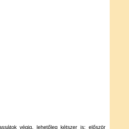
ssátok végig, lehetőleg kétszer is: először