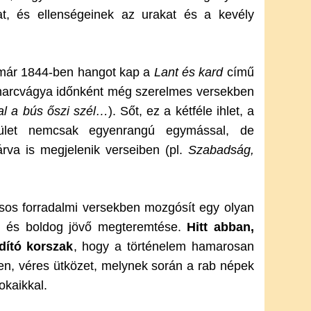
at, és ellenségeinek az urakat és a kevély
 már 1844-ben hangot kap a
Lant és kard
című
s harcvágya időnként még szerelmes versekben
al a bús őszi szél…
). Sőt, ez a kétféle ihlet, a
vület nemcsak egyenrangú egymással, de
rva is megjelenik verseiben (pl.
Szabadság,
ásos forradalmi versekben mozgósít egy olyan
d és boldog jövő megteremtése.
Hitt abban,
dító korszak
, hogy a történelem hamarosan
tlen, véres ütközet, melynek során a rab népek
okaikkal.