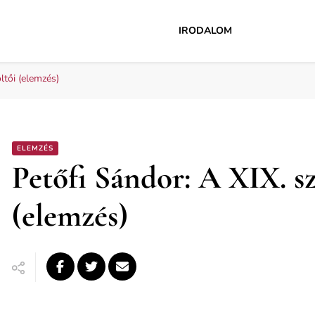
IRODALOM
ltői (elemzés)
ELEMZÉS
Petőfi Sándor: A XIX. sz
(elemzés)