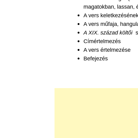
magatokban, lassan, 
A vers keletkezésének
A vers műfaja, hangula
A XIX. század költői
sz
Címértelmezés
A vers értelmezése
Befejezés