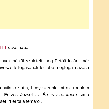
e
ITT
olvashatü.
yek nélkül született meg Petőfi tollán: már
 művészetfelfogásának legjobb megfogalmazása
inyilatkoztatta, hogy szerinte mi az irodalom
pl. Eötvös József az
Én is szeretném
című
et írt erről a témáról.