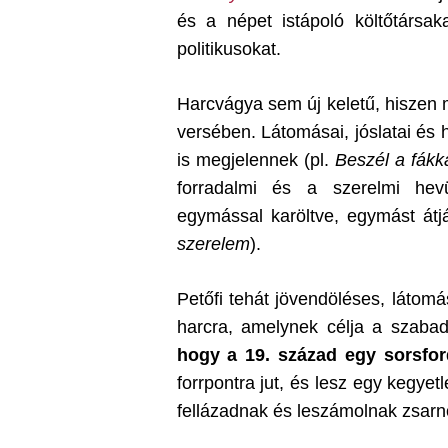
és a népet istápoló költőtársak
politikusokat.
Harcvágya sem új keletű, hiszen
versében. Látomásai, jóslatai é
is megjelennek (pl.
Beszél a fákk
forradalmi és a szerelmi he
egymással karöltve, egymást átjá
szerelem
).
Petőfi tehát jövendöléses, látom
harcra, amelynek célja a szaba
hogy a 19. század egy sorsfor
forrpontra jut, és lesz egy kegye
fellázadnak és leszámolnak zsarn