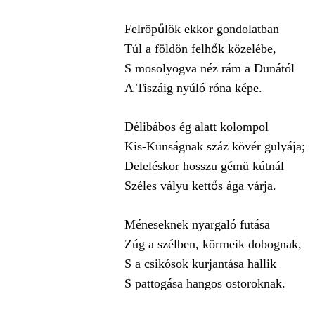
Felröpűlök ekkor gondolatban
Túl a földön felhők közelébe,
S mosolyogva néz rám a Dunától
A Tiszáig nyúló róna képe.
Délibábos ég alatt kolompol
Kis-Kunságnak száz kövér gulyája;
Deleléskor hosszu gémü kútnál
Széles vályu kettős ága várja.
Méneseknek nyargaló futása
Zúg a szélben, körmeik dobognak,
S a csikósok kurjantása hallik
S pattogása hangos ostoroknak.