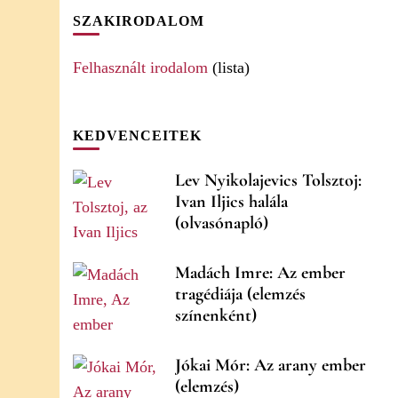
SZAKIRODALOM
Felhasznált irodalom
(lista)
KEDVENCEITEK
Lev Nyikolajevics Tolsztoj:
Ivan Iljics halála
(olvasónapló)
Madách Imre: Az ember
tragédiája (elemzés
színenként)
Jókai Mór: Az arany ember
(elemzés)