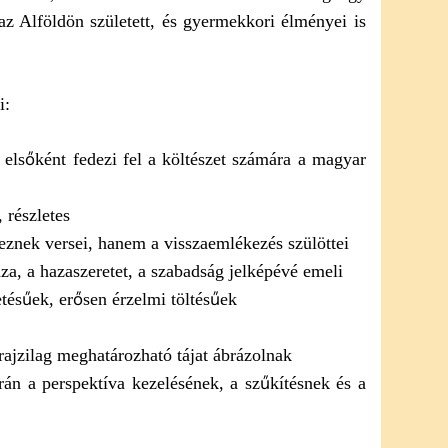
i az Alföldön született, és gyermekkori élményei is
i:
, elsőként fedezi fel a költészet számára a magyar
, részletes
eznek versei, hanem a visszaemlékezés szülöttei
aza, a hazaszeretet, a szabadság jelképévé emeli
etésűek, erősen érzelmi töltésűek
rajzilag meghatározható tájat ábrázolnak
orán a perspektíva kezelésének, a szűkítésnek és a