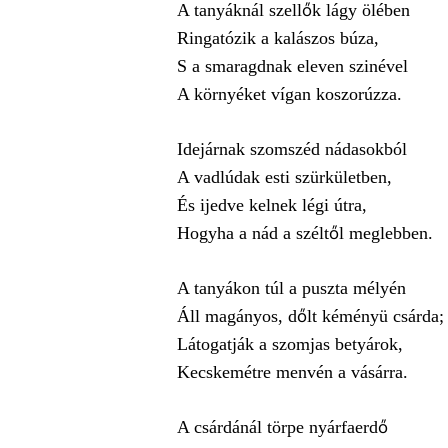
A tanyáknál szellők lágy ölében
Ringatózik a kalászos búza,
S a smaragdnak eleven szinével
A környéket vígan koszorúzza.
Idejárnak szomszéd nádasokból
A vadlúdak esti szürkületben,
És ijedve kelnek légi útra,
Hogyha a nád a széltől meglebben.
A tanyákon túl a puszta mélyén
Áll magányos, dőlt kéményü csárda;
Látogatják a szomjas betyárok,
Kecskemétre menvén a vásárra.
A csárdánál törpe nyárfaerdő