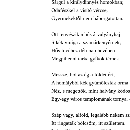
Sárgul a királydinnyés homokban;
Odafészkel a visító vércse,
Gyermekektől nem háborgatottan.
Ott tenyészik a bús árvalyányhaj
S kék virága a szamárkenyérnek;
Hűs tövéhez déli nap hevében
Megpihenni tarka gyíkok térnek.
Messze, hol az ég a földet éri,
A homályból kék gyümölcsfák orma
Néz, s megettök, mint halvány ködos
Egy-egy város templomának tornya. 
Szép vagy, alföld, legalább nekem sz
Itt ringatták bölcsőm, itt születtem.