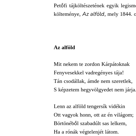
Petőfi tájköltészetének egyik legism
Az alföld
költeménye,
, mely 1844. 
Az alföld
Mit nekem te zordon Kárpátoknak
Fenyvesekkel vadregényes tája!
Tán csodállak, ámde nem szeretlek,
S képzetem hegyvölgyedet nem járja
Lenn az alföld tengersík vidékin
Ott vagyok honn, ott az én világom;
Börtönéből szabadúlt sas lelkem,
Ha a rónák végtelenjét látom.