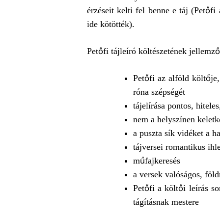
érzéseit kelti fel benne e táj (Petőf
ide kötötték).
Petőfi tájleíró költészetének jellemző
Petőfi az alföld költője
róna szépségét
tájelírása pontos, hiteles
nem a helyszínen keletk
a puszta sík vidéket a h
tájversei romantikus ihl
műfajkeresés
a versek valóságos, föld
Petőfi a költői leírás s
tágításnak mestere