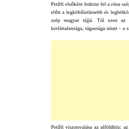
Petőfi elsőként fedezte fel a róna sz
előtt a legköltőietlenebb és leghétkö
szép magyar tájjá. Túl ezen az 
korláttalansága, tágassága miatt – a s
Petőfi viszonyulása az alföldhöz: az