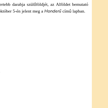
ertebb darabja szülőföldjét, az Alföldet bemutató
Honderű
október 5-én jelent meg a
című lapban.
.