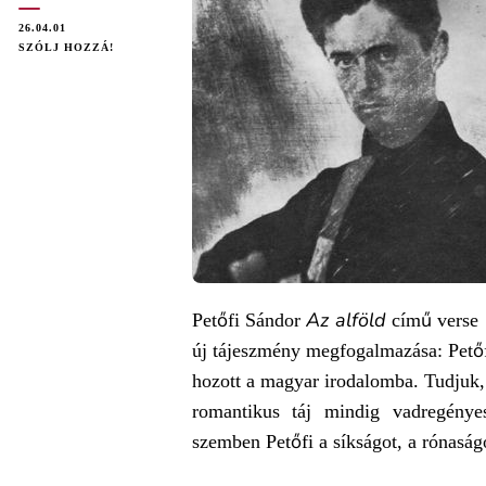
26.04.01
ON
SZÓLJ HOZZÁ!
PETŐFI
SÁNDOR:
AZ
ALFÖLD
(ELEMZÉS)
Az alföld
Petőfi Sándor
című verse 1
új tájeszmény megfogalmazása: Petőfi
hozott a magyar irodalomba. Tudjuk
romantikus táj mindig vadregény
szemben Petőfi a síkságot, a rónaság