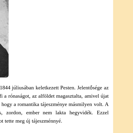
844 júliusában keletkezett Pesten. Jelentősége az
 a rónaságot, az alföldet magasztalta, amivel újat
, hogy a romantika tájeszménye másmilyen volt. A
es, zordon, ember nem lakta hegyvidék. Ezzel
ot tette meg új tájeszménnyé.