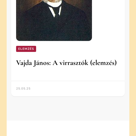
ELEMZÉS
Vajda János: A virrasztók (elemzés)
25.05.25