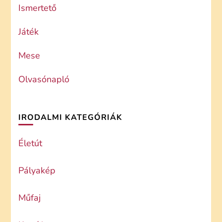
Ismertető
Játék
Mese
Olvasónapló
IRODALMI KATEGÓRIÁK
Életút
Pályakép
Műfaj