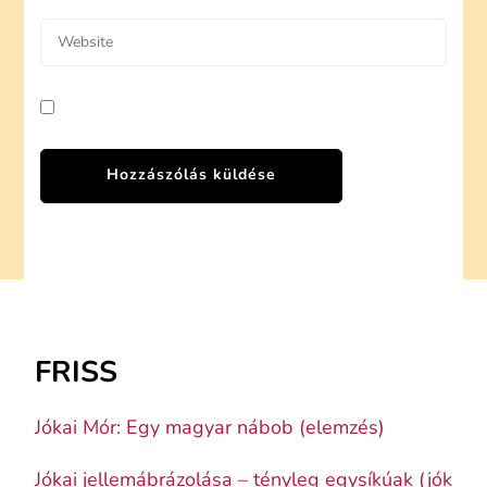
FRISS
Jókai Mór: Egy magyar nábob (elemzés)
Jókai jellemábrázolása – tényleg egysíkúak (jók