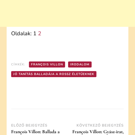
Oldalak:
1
2
CÍMKÉK:
FRANÇOIS VILLON
IRODALOM
JÓ TANÍTÁS BALLADÁJA A ROSSZ ÉLETŰEKNEK
Post
ELŐZŐ BEJEGYZÉS
KÖVETKEZŐ BEJEGYZÉS
François Villon: Ballada a
François Villon: Gyász-irat,