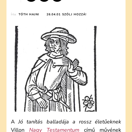
ON
Írta:
TÓTH HAJNI
26.04.01
SZÓLJ HOZZÁ!
FRANÇOIS
VILLON:
JÓ
TANÍTÁS
BALLADÁJA
A
ROSSZ
ÉLETŰEKNEK
(ELEMZÉS)
A
Jó tanítás balladája a rossz életűeknek
Villon
Nagy Testamentum
című művének