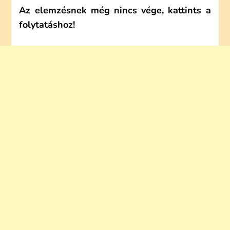
Az elemzésnek még nincs vége, kattints a
folytatáshoz!