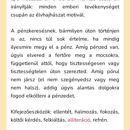
irányítják: minden emberi tevékenységet
csupán az élvhajhászat motivál.
A pénzkeresésnek, bármilyen úton történjen
is az, nincs túl sok értelme, ha mindig
ilyesmire megy el a pénz. Amíg pénzed van,
úgyis elvered a fertőre meg a mocsokra,
függetlenül attól, hogy tisztességesen vagy
tisztességtelen úton szerezted. Amíg pórul
nem jársz (el nem szegényedsz vagy meg
nem halsz), addig úgyis alantas dolgokra
fogod elkölteni a pénzedet.
Kifejezőeszközök: ellentét, halmozás, fokozás,
költői kérdés, felkiáltás,
alliteráció
, refrén.