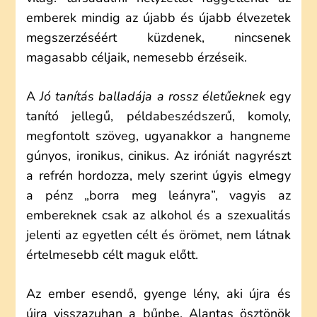
emberek mindig az újabb és újabb élvezetek
megszerzéséért küzdenek, nincsenek
magasabb céljaik, nemesebb érzéseik.
A
Jó tanítás balladája a rossz életűeknek
egy
tanító jellegű, példabeszédszerű, komoly,
megfontolt szöveg, ugyanakkor a hangneme
gúnyos, ironikus, cinikus. Az iróniát nagyrészt
a refrén hordozza, mely szerint úgyis elmegy
a pénz „borra meg leányra”, vagyis az
embereknek csak az alkohol és a szexualitás
jelenti az egyetlen célt és örömet, nem látnak
értelmesebb célt maguk előtt.
Az ember esendő, gyenge lény, aki újra és
újra visszazuhan a bűnbe. Alantas ösztönök