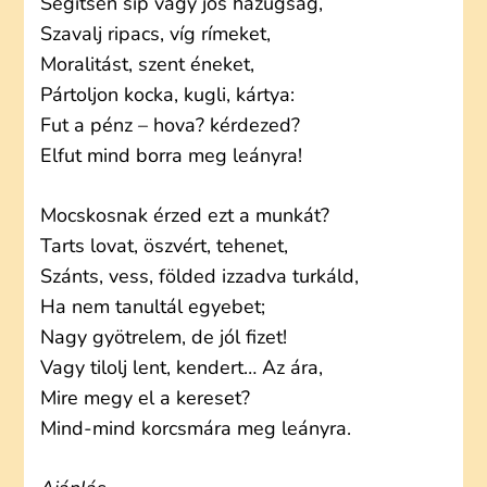
Segítsen síp vagy jós hazugság,
Szavalj ripacs, víg rímeket,
Moralitást, szent éneket,
Pártoljon kocka, kugli, kártya:
Fut a pénz – hova? kérdezed?
Elfut mind borra meg leányra!
Mocskosnak érzed ezt a munkát?
Tarts lovat, öszvért, tehenet,
Szánts, vess, földed izzadva turkáld,
Ha nem tanultál egyebet;
Nagy gyötrelem, de jól fizet!
Vagy tilolj lent, kendert… Az ára,
Mire megy el a kereset?
Mind-mind korcsmára meg leányra.