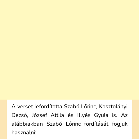
A verset lefordította Szabó Lőrinc, Kosztolányi
Dezső, József Attila és Illyés Gyula is. Az
alábbiakban Szabó Lőrinc fordítását fogjuk
használni: