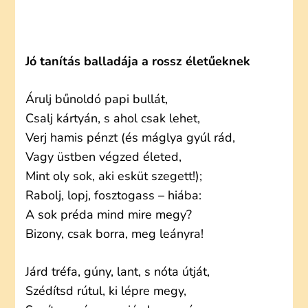
Jó tanítás balladája a rossz életűeknek
Árulj bűnoldó papi bullát,
Csalj kártyán, s ahol csak lehet,
Verj hamis pénzt (és máglya gyúl rád,
Vagy üstben végzed életed,
Mint oly sok, aki esküt szegett!);
Rabolj, lopj, fosztogass – hiába:
A sok préda mind mire megy?
Bizony, csak borra, meg leányra!
Járd tréfa, gúny, lant, s nóta útját,
Szédítsd rútul, ki lépre megy,