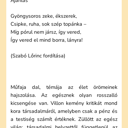
Ajánlás
Gyöngysoros zeke, ékszerek,
Csipke, ruha, sok szép topánka –
Míg pórul nem jársz, így vered,
Így vered el mind borra, lányra!
(Szabó Lőrinc fordítása)
Műfaja dal, témája az élet örömeinek
hajszolása. Az egésznek olyan rosszalló
kicsengése van. Villon kemény kritikát mond
kora társadalmáról, amelyben csak a pénz és
a testiség számít értéknek. Züllött az egész
világ: társadalmi helyzettől függetlenül az