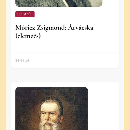
ELEMZÉS
Móricz Zsigmond: Árvácska
(elemzés)
26.04.19