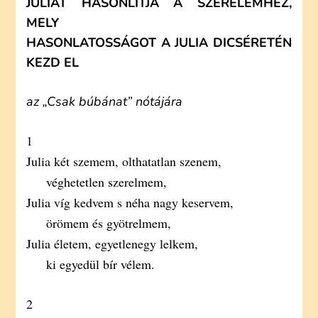
JULIÁT HASONLÍTJA A SZERELEMHEZ,
MELY
HASONLATOSSÁGOT A JULIA DICSÉRETÉN
KEZD EL
az „Csak búbánat” nótájára
1
Julia két szemem, olthatatlan szenem,
véghetetlen szerelmem,
Julia víg kedvem s néha nagy keservem,
örömem és gyötrelmem,
Julia életem, egyetlenegy lelkem,
ki egyedül bír vélem.
2