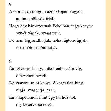
8
Akkor az én dolgom azonképpen vagyon,
amint a bölcsök írják,
Hogy egy kárhozottnak Pokolban nagy kányák
szívét rágják, szaggatják,
De nem fogyaszthatják, noha rágton-rágják,
mert nőttön-nőni látják.
9
Én szívemet is így, mikor énhozzám víg,
ő nevelten neveli,
De viszont, mint kánya, ő kegyetlen kínja
rágja, szaggatja, eszi,
Én állapotomot, mint egy kárhozatot,
oly keservessé teszi.