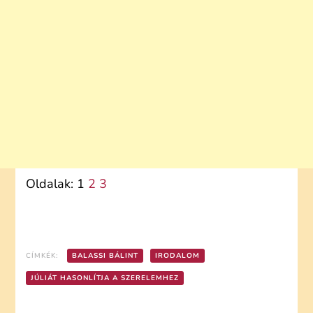
Oldalak:
1
2
3
CÍMKÉK:
BALASSI BÁLINT
IRODALOM
JÚLIÁT HASONLÍTJA A SZERELEMHEZ