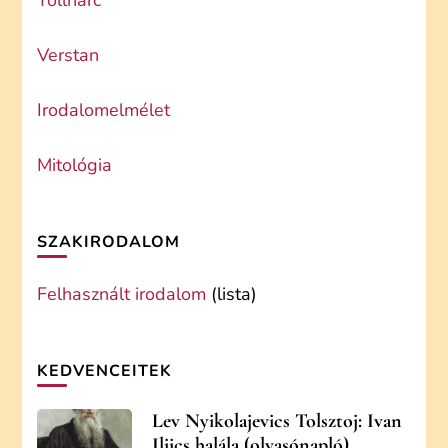
Tollharc
Verstan
Irodalomelmélet
Mitológia
SZAKIRODALOM
Felhasznált irodalom
(lista)
KEDVENCEITEK
Lev Nyikolajevics Tolsztoj: Ivan
Iljics halála (olvasónapló)