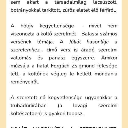
sem akart a társadalmilag lecsúszott,
botrányokkal tarkított, zűrös életet élő férfiról.
A hölgy kegyetlensége – mivel nem
viszonozta a költő szerelmét – Balassi számos
versének témája. A
Júliát hasonlítja a
szerelemhez…
című vers is áradó szerelmi
vallomás és panasz egyszerre. Amikor
múzsája a fiatal Forgách Zsigmond felesége
lett, a költőnek végleg le kellett mondania
reményeiről.
A szeretett nő kegyetlensége ugyanakkor a
trubadúrlírában (a lovagi szerelmi
költészetben) is gyakori toposz.