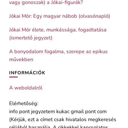
vagy gonoszak) a Jókai-figurák?
Jókai Mór: Egy magyar nábob (olvasónapló)
Jókai Mór élete, munkássága, fogadtatása
(ismertető jegyzet)
A bonyodalom fogalma, szerepe az epikus
művekben
INFORMÁCIÓK
A weboldalról
Elérhetőség:
info pont jegyzetem kukac gmail pont com
(Kérjük, ezt a címet csak hivatalos megkeresés
céljából használja. A cikkekkel kapcsolatos