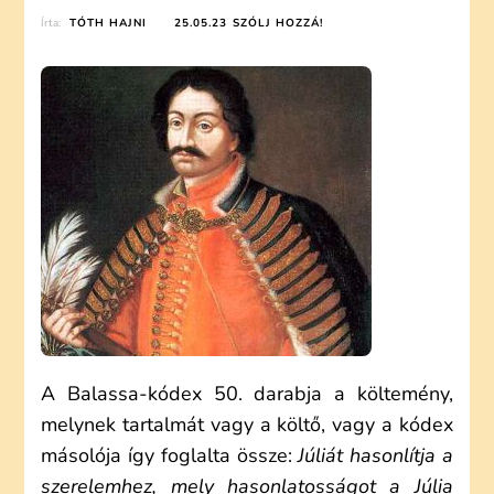
ON
Írta:
TÓTH HAJNI
25.05.23
SZÓLJ HOZZÁ!
BALASSI
BÁLINT:
JÚLIÁT
HASONLÍTJA
A
SZERELEMHEZ
(ELEMZÉS)
A Balassa-kódex 50. darabja a költemény,
melynek tartalmát vagy a költő, vagy a kódex
másolója így foglalta össze:
Júliát hasonlítja a
szerelemhez, mely hasonlatosságot a Júlia