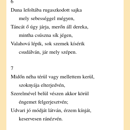
6
Duna lefoltába rugaszkodott sajka
mely sebességgel mégyen,
Táncát ő úgy járja, merőn áll dereka,
mintha csúszna sík jégen,
Valahová lépik, sok szemek kísérik
csudálván, jár mely szépen.
7
Midőn néha térül vagy mellettem kerül,
szoknyája elterjedvén,
Szerelmével belül vészen akkor körül
éngemet felgerjesztvén;
Udvari jó módját látván, érzem kínját,
keservesen ránézvén.