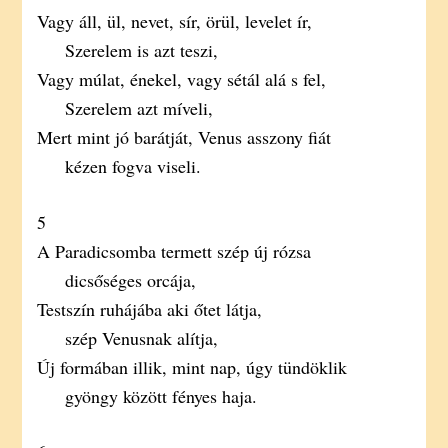
Vagy áll, ül, nevet, sír, örül, levelet ír,
Szerelem is azt teszi,
Vagy múlat, énekel, vagy sétál alá s fel,
Szerelem azt míveli,
Mert mint jó barátját, Venus asszony fiát
kézen fogva viseli.
5
A Paradicsomba termett szép új rózsa
dicsőséges orcája,
Testszín ruhájába aki őtet látja,
szép Venusnak alítja,
Új formában illik, mint nap, úgy tündöklik
gyöngy között fényes haja.