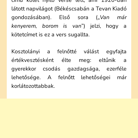
című kötet nyitó verse lett, ami 1920-ban
látott napvilágot (Békéscsabán a Tevan Kiadó
gondozásában). Első sora („
Van már
kenyerem, borom is van
”) jelzi, hogy a
kötetcímet is ez a vers sugallta.
Kosztolányi a felnőtté válást egyfajta
értékvesztésként élte meg: eltűnik a
gyerekkor csodás gazdagsága, ezerféle
lehetősége. A felnőtt lehetőségei már
korlátozottabbak.