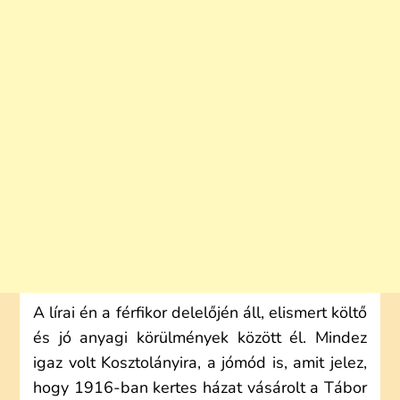
A lírai én a férfikor delelőjén áll, elismert költő
és jó anyagi körülmények között él. Mindez
igaz volt Kosztolányira, a jómód is, amit jelez,
hogy 1916-ban kertes házat vásárolt a Tábor