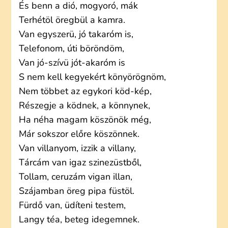
És benn a dió, mogyoró, mák
Terhétöl öregbül a kamra.
Van egyszerü, jó takaróm is,
Telefonom, úti böröndöm,
Van jó-szívü jót-akaróm is
S nem kell kegyekért könyörögnöm,
Nem többet az egykori köd-kép,
Részegje a ködnek, a könnynek,
Ha néha magam köszönök még,
Már sokszor előre köszönnek.
Van villanyom, izzik a villany,
Tárcám van igaz szinezüstből,
Tollam, ceruzám vigan illan,
Szájamban öreg pipa füstöl.
Fürdő van, üdíteni testem,
Langy téa, beteg idegemnek.