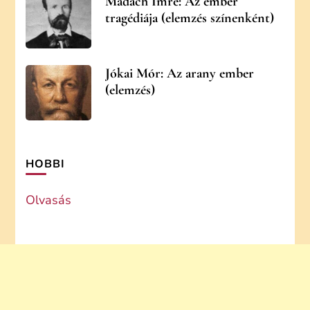
Madách Imre: Az ember
tragédiája (elemzés színenként)
Jókai Mór: Az arany ember
(elemzés)
HOBBI
Olvasás