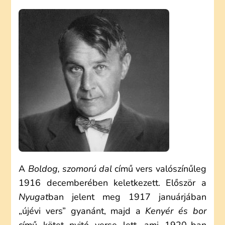
DEZSŐ:
BOLDOG,
SZOMORÚ
DAL
(ELEMZÉS)
A
Boldog, szomorú dal
című vers valószínűleg
1916 decemberében keletkezett. Először a
Nyugat
ban jelent meg 1917 januárjában
„újévi vers” gyanánt, majd a
Kenyér és bor