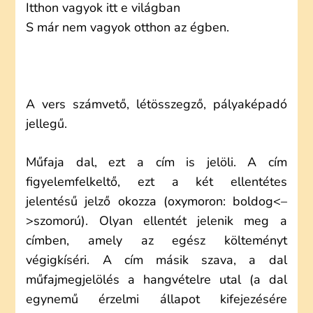
Itthon vagyok itt e világban
S már nem vagyok otthon az égben.
A vers számvető, létösszegző, pályaképadó
jellegű.
Műfaja dal, ezt a cím is jelöli. A cím
figyelemfelkeltő, ezt a két ellentétes
jelentésű jelző okozza (oxymoron: boldog<–
>szomorú). Olyan ellentét jelenik meg a
címben, amely az egész költeményt
végigkíséri. A cím másik szava, a dal
műfajmegjelölés a hangvételre utal (a dal
egynemű érzelmi állapot kifejezésére