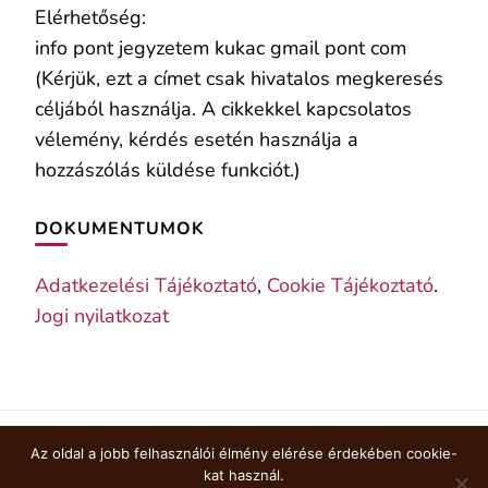
Elérhetőség:
info pont jegyzetem kukac gmail pont com
(Kérjük, ezt a címet csak hivatalos megkeresés
céljából használja. A cikkekkel kapcsolatos
vélemény, kérdés esetén használja a
hozzászólás küldése funkciót.)
DOKUMENTUMOK
Adatkezelési Tájékoztató
,
Cookie Tájékoztató
.
Jogi nyilatkozat
Az oldal a jobb felhasználói élmény elérése érdekében cookie-
COOKIE TÁJÉKOZTATÓ
kat használ.