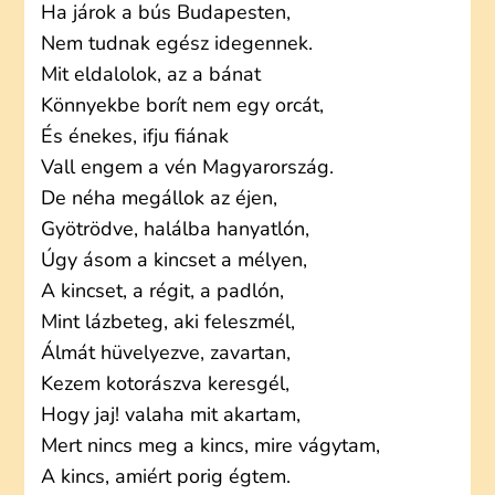
Ha járok a bús Budapesten,
Nem tudnak egész idegennek.
Mit eldalolok, az a bánat
Könnyekbe borít nem egy orcát,
És énekes, ifju fiának
Vall engem a vén Magyarország.
De néha megállok az éjen,
Gyötrödve, halálba hanyatlón,
Úgy ásom a kincset a mélyen,
A kincset, a régit, a padlón,
Mint lázbeteg, aki feleszmél,
Álmát hüvelyezve, zavartan,
Kezem kotorászva keresgél,
Hogy jaj! valaha mit akartam,
Mert nincs meg a kincs, mire vágytam,
A kincs, amiért porig égtem.