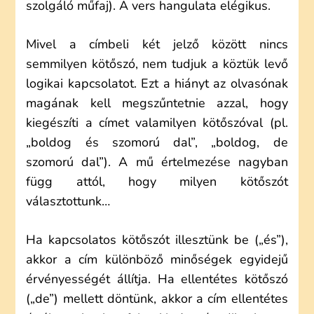
szolgáló műfaj). A vers hangulata elégikus.
Mivel a címbeli két jelző között nincs
semmilyen kötőszó, nem tudjuk a köztük levő
logikai kapcsolatot. Ezt a hiányt az olvasónak
magának kell megszűntetnie azzal, hogy
kiegészíti a címet valamilyen kötőszóval (pl.
„boldog és szomorú dal”, „boldog, de
szomorú dal”). A mű értelmezése nagyban
függ attól, hogy milyen kötőszót
választottunk…
Ha kapcsolatos kötőszót illesztünk be („és”),
akkor a cím különböző minőségek egyidejű
érvényességét állítja. Ha ellentétes kötőszó
(„de”) mellett döntünk, akkor a cím ellentétes