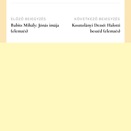
Post
ELŐZŐ BEJEGYZÉS
KÖVETKEZŐ BEJEGYZÉS
Babits Mihály: Jónás imája
Kosztolányi Dezső: Halotti
Navigation
(elemzés)
beszéd (elemzés)