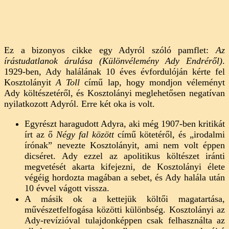
Ez a bizonyos cikke egy Adyról szóló pamflet:
Az
írástudatlanok árulása (Különvélemény Ady Endréről)
.
1929-ben, Ady halálának 10 éves évfordulóján kérte fel
Kosztolányit
A Toll
című lap, hogy mondjon véleményt
Ady költészetéről, és Kosztolányi meglehetősen negatívan
nyilatkozott Adyról. Erre két oka is volt.
Egyrészt haragudott Adyra, aki még 1907-ben kritikát
írt az ő
Négy fal között
című kötetéről, és „irodalmi
írónak” nevezte Kosztolányit, ami nem volt éppen
dicséret. Ady ezzel az apolitikus költészet iránti
megvetését akarta kifejezni, de Kosztolányi élete
végéig hordozta magában a sebet, és Ady halála után
10 évvel vágott vissza.
A másik ok a kettejük költői magatartása,
művészetfelfogása közötti különbség. Kosztolányi az
Ady-revízióval tulajdonképpen csak felhasználta az