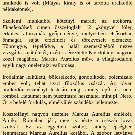
uralkodó is volt (Mátyás király is őt tartotta uralkodói
példaképnek).
Szellemi munkáiból kötetnyi maradt az utókorra.
Elmélkedések
címen összefoglalt 12 „könyve” főleg
erkölcsi aforizmák gyűjteménye, melyekben elsősorban
önmagát, saját érzelmeit és törekvéseit elemezte.
Töprengve, tépelődve, a halál szemszögéből nézve
vizsgálta saját életét, ezért is érezhette Kosztolányi nagyon
közel magához. Marcus Aurelius műve a világirodalom
egyik nagy önéletrajzi vallomása.
Irodalmár lelkületű, bölcselkedő, gondolkodó, polemizáló
ember volt, tehát igazi filozófus császár. Az olyan
uralkodói eszményt testesíti meg, amely épít, és nem
rombol. Hatalmát nem pusztításra használta, mint pl. Nero.
Őt a befelé fordulás, elmélyülés szándéka jellemezte.
Kosztolányi nagyon tisztelte Marcus Aurelius emlékét.
Amikor Rómában járt, meg is nézte a császár lovas
szobrát. Ez az egyetlen szobor, amely épségben
fennmaradt Marcus Aurelius korából. A szobor látványa