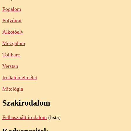
Fogalom
Folyóirat
Alkotóelv
Mozgalom
Tollharc
Verstan
Irodalomelmélet
Mitológia
Szakirodalom
Felhasznált irodalom
(lista)