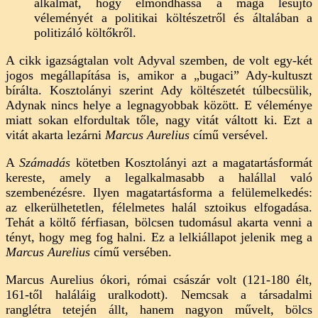
alkalmat, hogy elmondhassa a maga lesújtó
véleményét a politikai költészetről és általában a
politizáló költőkről.
A cikk igazságtalan volt Adyval szemben, de volt egy-két
jogos megállapítása is, amikor a „bugaci” Ady-kultuszt
bírálta. Kosztolányi szerint Ady költészetét túlbecsülik,
Adynak nincs helye a legnagyobbak között. E véleménye
miatt sokan elfordultak tőle, nagy vitát váltott ki. Ezt a
vitát akarta lezárni
Marcus Aurelius
című versével.
A
Számadás
kötetben Kosztolányi azt a magatartásformát
kereste, amely a legalkalmasabb a halállal való
szembenézésre. Ilyen magatartásforma a felülemelkedés:
az elkerülhetetlen, félelmetes halál sztoikus elfogadása.
Tehát a költő férfiasan, bölcsen tudomásul akarta venni a
tényt, hogy meg fog halni. Ez a lelkiállapot jelenik meg a
Marcus Aurelius
című versében.
Marcus Aurelius ókori, római császár volt (121-180 élt,
161-től haláláig uralkodott). Nemcsak a társadalmi
ranglétra tetején állt, hanem nagyon művelt, bölcs