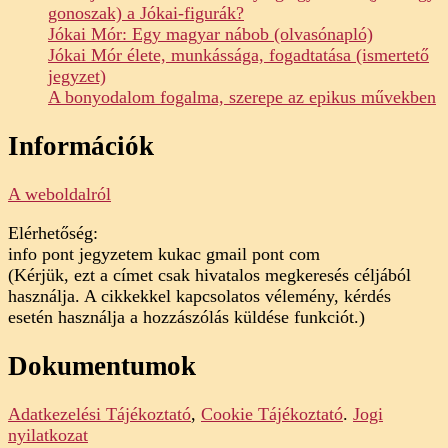
gonoszak) a Jókai-figurák?
Jókai Mór: Egy magyar nábob (olvasónapló)
Jókai Mór élete, munkássága, fogadtatása (ismertető
jegyzet)
A bonyodalom fogalma, szerepe az epikus művekben
Információk
A weboldalról
Elérhetőség:
info pont jegyzetem kukac gmail pont com
(Kérjük, ezt a címet csak hivatalos megkeresés céljából
használja. A cikkekkel kapcsolatos vélemény, kérdés
esetén használja a hozzászólás küldése funkciót.)
Dokumentumok
Adatkezelési Tájékoztató
,
Cookie Tájékoztató
.
Jogi
nyilatkozat