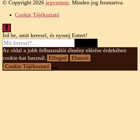
© Copyright 2026
jegyzetem
. Minden jog fenntartva.
Cookie Tájékoztató
Looking
Írd be, amit keresel, és nyomj Entert!
for
Something?
Az oldal a jobb felhasználói élmény elérése érdekében
cookie-kat használ.
Elfogad
Elutasít
Cookie Tájékoztató