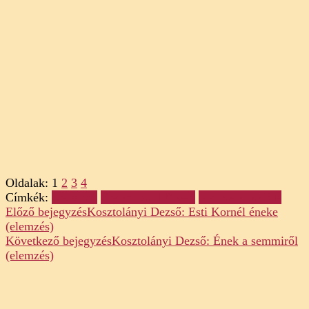
Oldalak:
1
2
3
4
Címkék:
Irodalom
Kosztolányi Dezső
Marcus Aurelius
Post
Előző bejegyzés
Kosztolányi Dezső: Esti Kornél éneke
(elemzés)
Navigation
Következő bejegyzés
Kosztolányi Dezső: Ének a semmiről
(elemzés)