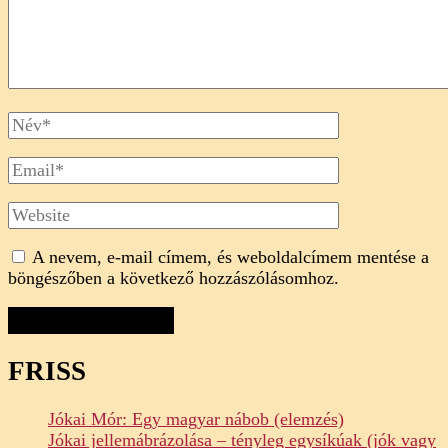
Full
Name
Email
Website
A nevem, e-mail címem, és weboldalcímem mentése a
böngészőben a következő hozzászólásomhoz.
FRISS
Jókai Mór: Egy magyar nábob (elemzés)
Jókai jellemábrázolása – tényleg egysíkúak (jók vagy