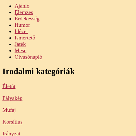
Ajánló
Elemzés
Érdekesség
Humor
Idézet
Ismertető
Játék
Mese
Olvasónapló
Irodalmi kategóriák
Életút
Pályakép
Műfaj
Korsítlus
Irányzat