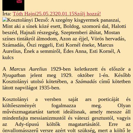
on
Írta:
Tóth Hajni
25.05.23
20.01.15
Szólj hozzá!
Kosztolányi
Dezső:
Marcus
Aurelius
(elemzés)
A
Marcus Aurelius
1929-ben keletkezett és először a
Nyugat
ban jelent meg 1929. október 1-én. Később
Kosztolányi utolsó kötetében, a
Számadás
című kötetben
látott napvilágot 1935-ben.
Kosztolányi a versben saját ars poeticáját és
költőeszményét fogalmazza meg. Olyan
művészmagatartást tartott ideálisnak, amely messze áll
mindenfajta messianizmustól és váteszi gesztustól, vagyis
az Ady-típusú költők magatartásától. Erre az
önvallomásszerű versre azért volt szükség, mert a költő le