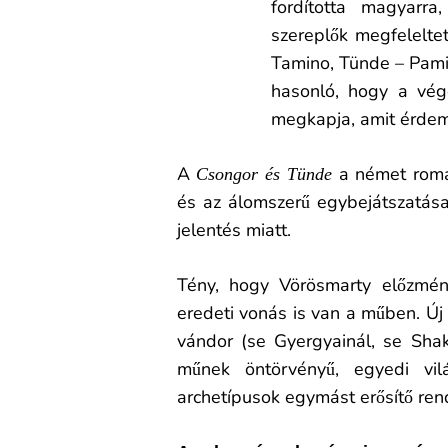
fordította magyarr
szereplők megfelelte
Tamino, Tünde – Pami
hasonló, hogy a vég
megkapja, amit érdem
A
a német roman
Csongor és Tünde
és az álomszerű egybejátszatása
jelentés miatt.
Tény, hogy Vörösmarty előzmén
eredeti vonás is van a műben. Új
vándor (se Gyergyainál, se Sha
műnek öntörvényű, egyedi v
archetípusok egymást erősítő rend