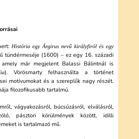
orrásai
bert:
História egy Árgirus nevű királyfiról és egy
ű tündérmeséje (1600) – ez egy 16. századi
, amely már megjelent Balassi Bálintnál is
). Vörösmarty felhasználta a történet
ia
ei motívumokat és a szereplők nagy részét.
ja filozofikusabb tartalmú.
mről, vágyakozásról, búcsúzásról, elválásról,
ló, pásztori körülmények között, idilli
meket is tartalmazó mű.