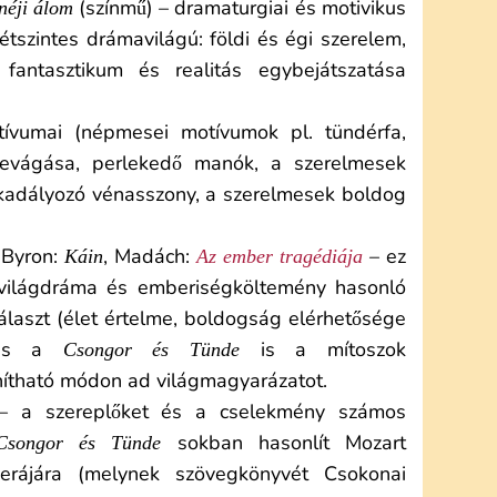
(színmű) – dramaturgiai és motivikus
ánéji álom
étszintes drámavilágú: földi és égi szerelem,
, fantasztikum és realitás egybejátszatása
ívumai (népmesei motívumok pl. tündérfa,
levágása, perlekedő manók, a szerelmesek
kadályozó vénasszony, a szerelmesek boldog
, Byron:
, Madách:
– ez
Káin
Az ember tragédiája
világdráma és emberiségköltemény hasonló
álaszt (élet értelme, boldogság elérhetősége
m és a
is a mítoszok
Csongor és Tünde
nítható módon ad világmagyarázatot.
– a szereplőket és a cselekmény számos
sokban hasonlít Mozart
Csongor és Tünde
rájára (melynek szövegkönyvét Csokonai