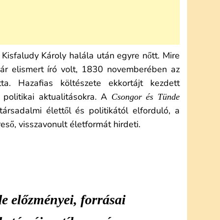
 Kisfaludy Károly halála után egyre nőtt. Mire
már elismert író volt, 1830 novemberében az
ta. Hazafias költészete ekkortájt kezdett
 politikai aktualitásokra. A
Csongor és Tünde
sadalmi élettől és politikától elforduló, a
ő, visszavonult életformát hirdeti.
e előzményei, forrásai