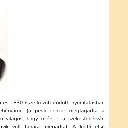
 és 1830 ősze között íródott, nyomtatásban
ehérváron (a pesti cenzor megtagadta a
 világos, hogy miért –, a székesfehérvári
gyik volt tanára, megadta). A költő első