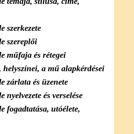
 témája, stílusa, címe,
e szerkezete
e szereplői
e műfaja és rétegei
, helyszínei, a mű alapkérdései
 zárlata és üzenete
 nyelvezete és verselése
 fogadtatása, utóélete,