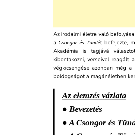
Az irodalmi életre való befolyása
a
t befejezte, 
Csongor és Tündé
Akadémia is tagjává választot
kibontakozni, verseivel reagált a
végkicsengése azonban még a tár
boldogságot a magánéletben keres
Az elemzés vázlata
● Bevezetés
● A Csongor és Tünd