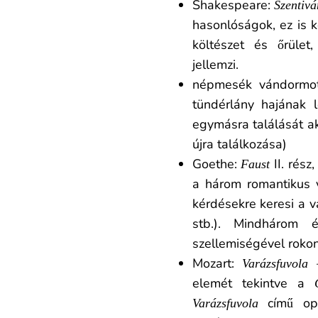
Shakespeare:
Szentiv
hasonlóságok, ez is k
költészet és őrület
jellemzi.
népmesék vándormot
tündérlány hajának 
egymásra találását a
újra találkozása)
Goethe:
II. rész
Faust
a három romantikus 
kérdésekre keresi a v
stb.). Mindháro
szellemiségével roko
Mozart:
Varázsfuvola
elemét tekintve a
című ope
Varázsfuvola