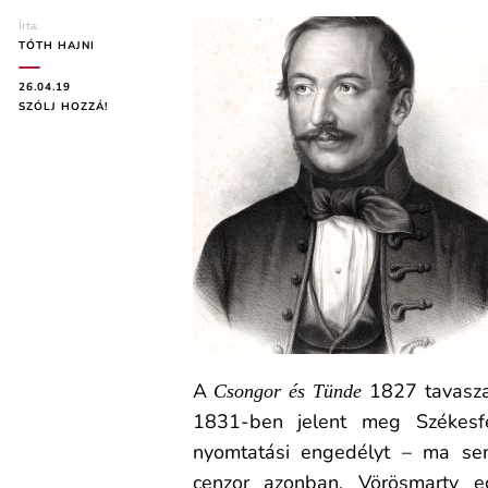
Írta:
TÓTH HAJNI
26.04.19
ON
SZÓLJ HOZZÁ!
VÖRÖSMARTY
MIHÁLY:
CSONGOR
ÉS
TÜNDE
(ELEMZÉS)
A
1827 tavasza
Csongor és Tünde
1831-ben jelent meg Székesf
nyomtatási engedélyt – ma sem
cenzor azonban, Vörösmarty e