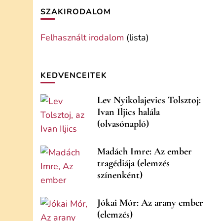
SZAKIRODALOM
Felhasznált irodalom
(lista)
KEDVENCEITEK
Lev Nyikolajevics Tolsztoj:
Ivan Iljics halála
(olvasónapló)
Madách Imre: Az ember
tragédiája (elemzés
színenként)
Jókai Mór: Az arany ember
(elemzés)