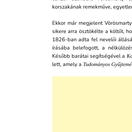
korszakának remekműve, egyetlen
Ekkor már megjelent Vörösmarty
sikere arra ösztökélte a költőt, 
1826-ban adta fel nevelői állás
írásába belefogott, a nélkülöz
Később barátai segítségével a
Ko
lett, amely a
Tudományos Gyűjtemé