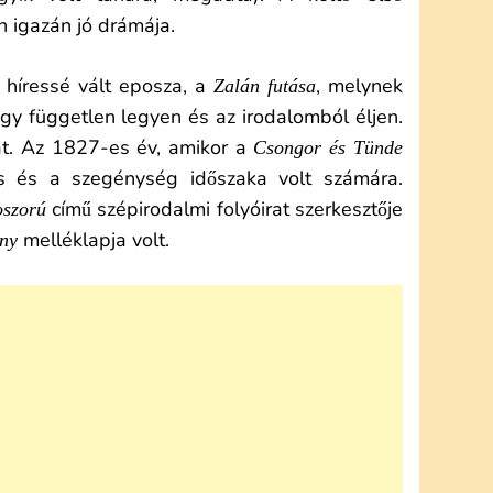
 igazán jó drámája.
 híressé vált eposza, a
, melynek
Zalán futása
hogy független legyen és az irodalomból éljen.
át. Az 1827-es év, amikor a
Csongor és Tünde
és és a szegénység időszaka volt számára.
című szépirodalmi folyóirat szerkesztője
szorú
melléklapja volt.
ny