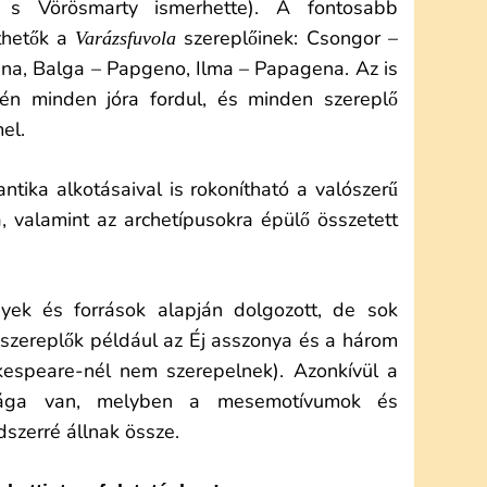
a, s Vörösmarty ismerhette). A fontosabb
thetők a
szereplőinek: Csongor –
Varázsfuvola
na, Balga – Papgeno, Ilma – Papagena. Az is
én minden jóra fordul, és minden szereplő
el.
tika alkotásaival is rokonítható a valószerű
, valamint az archetípusokra épülő összetett
yek és források alapján dolgozott, de sok
 szereplők például az Éj asszonya és a három
kespeare-nél nem szerepelnek). Azonkívül a
ilága van, melyben a mesemotívumok és
szerré állnak össze.