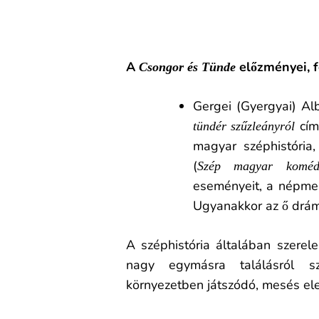
A
előzményei, f
Csongor és Tünde
Gergei (Gyergyai) Al
cím
tündér szűzleányról
magyar széphistória
(
Szép magyar koméd
eseményeit, a népmes
Ugyanakkor az ő drámá
A széphistória általában szerele
nagy egymásra találásról szó
környezetben játszódó, mesés ele