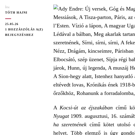
Írta:
TÓTH HAJNI
25.05.26
ADY
1 HOZZÁSZÓLÁS A(Z)
ENDRE:
BEJEGYZÉSHEZ
KOCSI-
ÚT
AZ
ÉJSZAKÁBAN
(ELEMZÉS)
A
Kocsi-út az éjszakában
című kö
Nyugat
1909. augusztusi, 16. számáb
ha szeretnének
című kötet utolsó 
helyet. Több elemző is úgy gondo