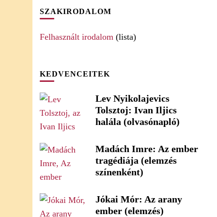
SZAKIRODALOM
Felhasznált irodalom
(lista)
KEDVENCEITEK
Lev Nyikolajevics
Tolsztoj: Ivan Iljics
halála (olvasónapló)
Madách Imre: Az ember
tragédiája (elemzés
színenként)
Jókai Mór: Az arany
ember (elemzés)