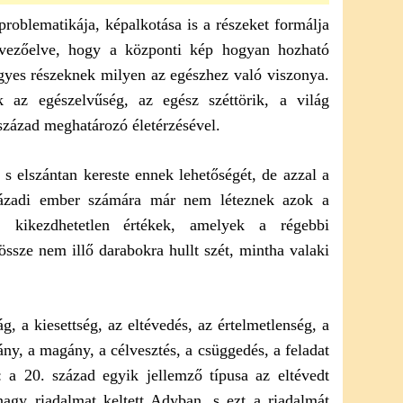
problematikája, képalkotása is a részeket formálja
rvezőelve, hogy a központi kép hogyan hozható
egyes részeknek milyen az egészhez való viszonya.
 az egészelvűség, az egész széttörik, a világ
század meghatározó életérzésével.
i, s elszántan kereste ennek lehetőségét, de azzal a
zázadi ember számára már nem léteznek azok a
 kikezdhetetlen értékek, amelyek a régebbi
ssze nem illő darabokra hullt szét, mintha valaki
ág, a kiesettség, az eltévedés, az értelmetlenség, a
iány, a magány, a célvesztés, a csüggedés, a feladat
: a 20. század egyik jellemző típusa az eltévedt
agy riadalmat keltett Adyban, s ezt a riadalmát