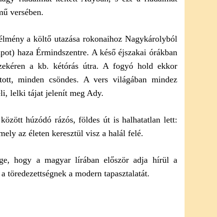
ű versében.
i élmény a költő utazása rokonaihoz Nagykárolyból
napot) haza Érmindszentre. A késő éjszakai órákban
szekéren a kb. kétórás útra. A fogyó hold ekkor
atott, minden csöndes. A vers világában mindez
i, lelki tájat jelenít meg Ady.
zött húzódó rázós, földes út is halhatatlan lett:
amely az életen keresztül visz a halál felé.
ge, hogy a magyar lírában először adja hírül a
 a töredezettségnek a modern tapasztalatát.