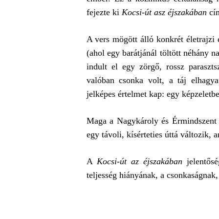
fejezte ki
Kocsi-út asz éjszakában
cím
A vers mögött álló konkrét életrajz
(ahol egy barátjánál töltött néhány 
indult el egy zörgő, rossz paraszt
valóban csonka volt, a táj elhagy
jelképes értelmet kap: egy képzeletbel
Maga a Nagykároly és Érmindszent kö
egy távoli, kísérteties úttá változik, 
A
Kocsi-út az éjszakában
jelentősé
teljesség hiányának, a csonkaságnak,