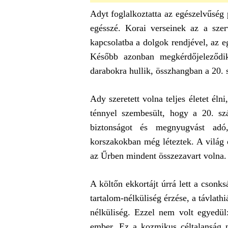
Adyt foglalkoztatta az egészelvűség 
egésszé. Korai verseinek az a sze
kapcsolatba a dolgok rendjével, az 
Később azonban megkérdőjeleződik
darabokra hullik, összhangban a 20. 
Ady szeretett volna teljes életet éln
ténnyel szembesült, hogy a 20. s
biztonságot és megnyugvást adó,
korszakokban még léteztek. A világ ö
az Űrben mindent összezavart volna.
A költőn ekkortájt úrrá lett a csonks
tartalom-nélküliség érzése, a távlath
nélküliség. Ezzel nem volt egyedül
ember. Ez a kozmikus céltalanság n