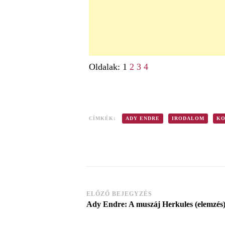
Oldalak:
1
2
3
4
CÍMKÉK:
ADY ENDRE
IRODALOM
KO
ELŐZŐ BEJEGYZÉS
Post
Ady Endre: A muszáj Herkules (elemzés
Navigation