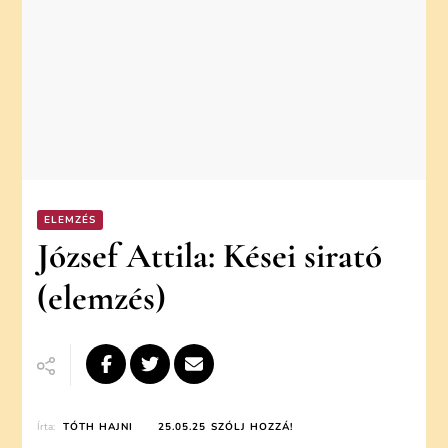
ELEMZÉS
József Attila: Kései sirató
(elemzés)
ON
Írta:
TÓTH HAJNI
25.05.25
SZÓLJ HOZZÁ!
JÓZSEF