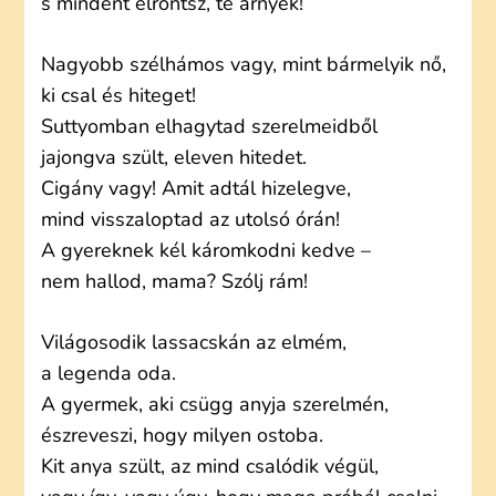
s mindent elrontsz, te árnyék!
Nagyobb szélhámos vagy, mint bármelyik nő,
ki csal és hiteget!
Suttyomban elhagytad szerelmeidből
jajongva szült, eleven hitedet.
Cigány vagy! Amit adtál hizelegve,
mind visszaloptad az utolsó órán!
A gyereknek kél káromkodni kedve –
nem hallod, mama? Szólj rám!
Világosodik lassacskán az elmém,
a legenda oda.
A gyermek, aki csügg anyja szerelmén,
észreveszi, hogy milyen ostoba.
Kit anya szült, az mind csalódik végül,