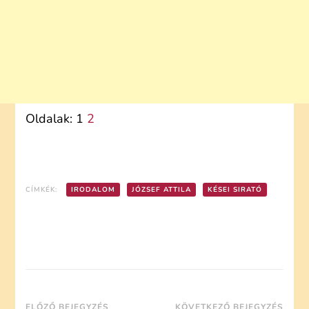
Oldalak:
1
2
CÍMKÉK:
IRODALOM
JÓZSEF ATTILA
KÉSEI SIRATÓ
ELŐZŐ BEJEGYZÉS
KÖVETKEZŐ BEJEGYZÉS