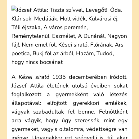
ATTILA:
KÉSEI
SIRATÓ
(ELEMZÉS)
A
Kései sirató
1935 decemberében íródott.
József Attila életének utolsó éveiben sokat
foglalkozott a gyermekként való létezés
állapotával: elfojtott gyerekkori emlékek,
vágyak szabadultak fel benne. Felnőttként
arra vágyik, hogy úgy szeressék, mint egy
gyermeket, vagyis oltalomra, védettségre van
igénye. Ugyanakkor ezt szégyelli is, túl akar