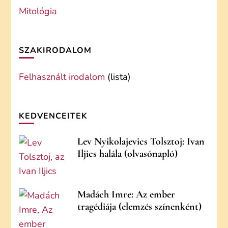
Mitológia
SZAKIRODALOM
Felhasznált irodalom
(lista)
KEDVENCEITEK
Lev Nyikolajevics Tolsztoj: Ivan
Iljics halála (olvasónapló)
Madách Imre: Az ember
tragédiája (elemzés színenként)