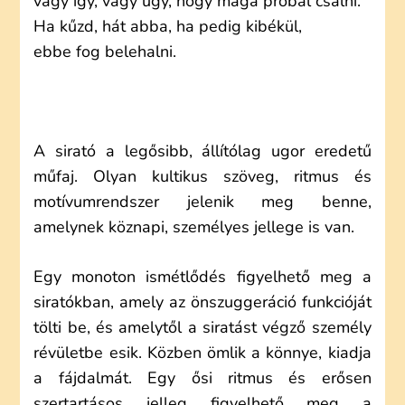
vagy így, vagy úgy, hogy maga próbál csalni.
Ha kűzd, hát abba, ha pedig kibékül,
ebbe fog belehalni.
A sirató a legősibb, állítólag ugor eredetű
műfaj. Olyan kultikus szöveg, ritmus és
motívumrendszer jelenik meg benne,
amelynek köznapi, személyes jellege is van.
Egy monoton ismétlődés figyelhető meg a
siratókban, amely az önszuggeráció funkcióját
tölti be, és amelytől a siratást végző személy
révületbe esik. Közben ömlik a könnye, kiadja
a fájdalmát. Egy ősi ritmus és erősen
szertartásos jelleg figyelhető meg a