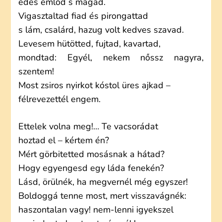
édes emlőd s magad.
Vigasztaltad fiad és pirongattad
s lám, csalárd, hazug volt kedves szavad.
Levesem hütötted, fujtad, kavartad,
mondtad: Egyél, nekem nőssz nagyra,
szentem!
Most zsiros nyirkot kóstol üres ajkad –
félrevezettél engem.
Ettelek volna meg!… Te vacsorádat
hoztad el – kértem én?
Mért görbitetted mosásnak a hátad?
Hogy egyengesd egy láda fenekén?
Lásd, örülnék, ha megvernél még egyszer!
Boldoggá tenne most, mert visszavágnék:
haszontalan vagy! nem-lenni igyekszel