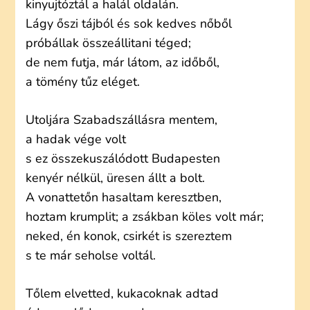
kinyujtóztál a halál oldalán.
Lágy őszi tájból és sok kedves nőből
próbállak összeállitani téged;
de nem futja, már látom, az időből,
a tömény tűz eléget.
Utoljára Szabadszállásra mentem,
a hadak vége volt
s ez összekuszálódott Budapesten
kenyér nélkül, üresen állt a bolt.
A vonattetőn hasaltam keresztben,
hoztam krumplit; a zsákban köles volt már;
neked, én konok, csirkét is szereztem
s te már seholse voltál.
Tőlem elvetted, kukacoknak adtad